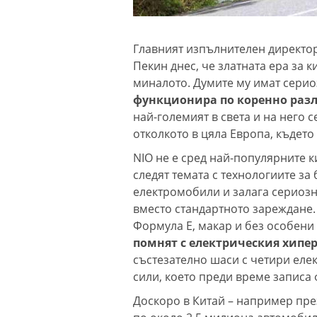
Главният изпълнителен директор
Пекин днес, че златната ера за 
миналото. Думите му имат сери
функционира по коренно разл
най-големият в света и на него 
отколкото в цяла Европа, където
NIO не е сред най-популярните к
следят темата с технологиите з
електромобили и залага сериозн
вместо стандартното зареждане.
Формула Е, макар и без особени
помнят с електрическия хипе
състезателно шаси с четири еле
сили, което преди време записа
Доскоро в Китай – например през