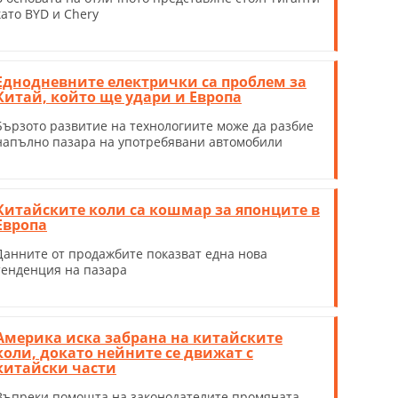
като BYD и Chery
Еднодневните електрички са проблем за
Китай, който ще удари и Европа
Бързото развитие на технологиите може да разбие
напълно пазара на употребявани автомобили
Китайските коли са кошмар за японците в
Европа
Данните от продажбите показват една нова
тенденция на пазара
Америка иска забрана на китайските
коли, докато нейните се движат с
китайски части
Въпреки помощта на законодателите промяната