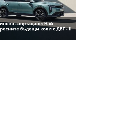
иново завръщане: Най-
ресните бъдещи коли с ДВГ - II