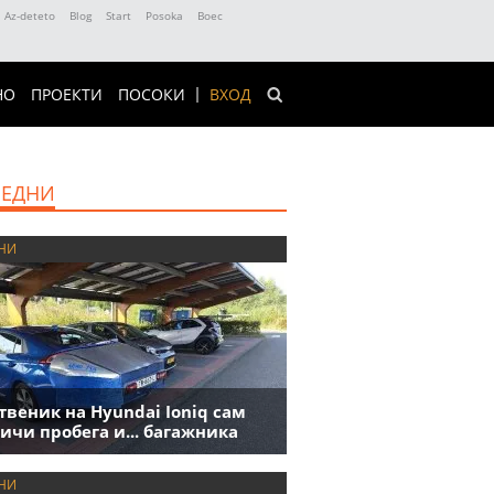
Az-deteto
Blog
Start
Posoka
Boec
НО
ПРОЕКТИ
ПОСОКИ
ВХОД
ЕДНИ
НИ
твеник на Hyundai Ioniq сам
ичи пробега и... багажника
НИ