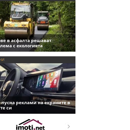
ве в асфалта решават
лема с екологията
НИ
пусна реклами на екраните в
те си