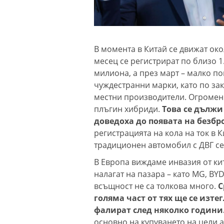
В момента в Китай се движат око
месец се регистрират по близо 1
милиона, а през март – малко по
чуждестранни марки, като по зак
местни производители. Огромен 
плъгин хибриди.
Това се дължи
доведоха до появата на безб
регистрацията на кола на ток в 
традиционен автомобил с ДВГ се 
В Европа виждаме инвазия от кит
налагат на пазара – като MG, BYD
всъщност не са толкова много.
С
голяма част от тях ще се изте
фалират след няколко години
основно на купуването на цели а