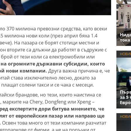
ло 370 милиона превозни средства, като всеки
Нид
.5 милиона нови коли (през април бяха 1.4
тока
вече). На пазара се борят стотици местни и
он вторите са длъжни да работят в съдружие с
НОВИ
брой от тези коли са електромобили или
 на огромните държавни субсидии, които
рой нови компании.
Друга важна причина е, че
Китай става изключително лесно, докато за
плащат солени такси и се чака с месеци.
Първ
айски брандове, но тези, които наистина се
за 5
, марките на Chery, Dongfeng или Xpeng –
Евро
ред експертите дори битува мнението, че
глят от европейския пазар или направо ще
НОВИ
.
Освен това много от тези компании разчитат
втопаркове от фирми, а не на поръчки от