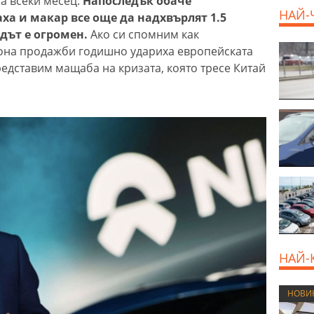
а всеки месец.
Напоследък обаче
НАЙ-
ха и макар все още да надхвърлят 1.5
дът е огромен.
Ако си спомним как
иона продажби годишно удариха европейската
редставим мащаба на кризата, която тресе Китай
НАЙ-
НОВИ