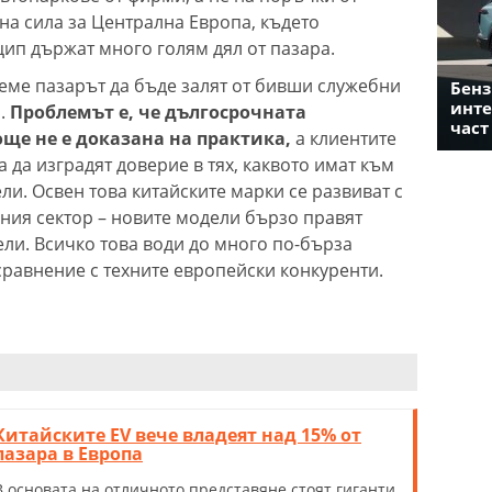
на сила за Централна Европа, където
ип държат много голям дял от пазара.
реме пазарът да бъде залят от бивши служебни
Бенз
инте
и.
Проблемът е, че дългосрочната
част
още не е доказана на практика,
а клиентите
а да изградят доверие в тях, каквото имат към
и. Освен това китайските марки се развиват с
ния сектор – новите модели бързо правят
ели. Всичко това води до много по-бърза
сравнение с техните европейски конкуренти.
Китайските ЕV вече владеят над 15% от
пазара в Европа
В основата на отличното представяне стоят гиганти