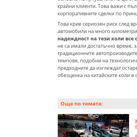
крайни клиенти. Това важи с пъл
корпоративните сделки по принц
Това крие сериозен риск след в
автомобили на много километр
надеждност на тези коли все 
не са имали достатъчно време, з
традиционните автопроизводител
темпове, подобни на технологич
предходните да изглеждат остар
обезценка на китайските коли в 
Още по темата: