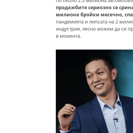
по около 2.5 милиона автомобил
продажбите сериозно се срина
милиона бройки месечно, спа
пандемията и липсата на 2 мил
индустрия, лесно можем да си п
в момента.