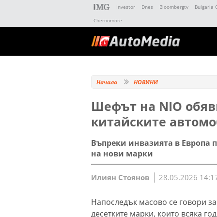
Investor
Dnes
Bloombergtv
Bulgaria 
Chernomore
Начало
НОВИНИ
Шефът на NIO обяви
китайските автом
Въпреки инвазията в Европа 
на нови марки
Илиян Стоянов
28.05.2026 14:1
Напоследък масово се говори за
десетките марки, които всяка го