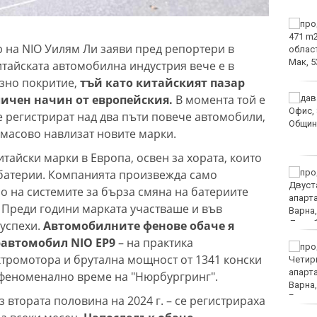
НАП: Всяко трето
проверено заведение
 на NIO Уилям Ли заяви пред репортери в
по Черноморието е с
нарушения
китайската автомобилна индустрия вече е в
озно покритие,
тъй като китайският пазар
ичен начин от европейския.
В момента той е
Спартак обяви
продажбата на свой
се регистрират над два пъти повече автомобили,
футболист в елита на
 масово навлизат новите марки.
Катар
итайски марки в Европа, освен за хората, които
а батерии. Компанията произвежда само
Стотици трудови
инциденти у нас са
о на системите за бърза смяна на батериите
свързани с работата в
 Преди години марката участваше и във
жегите
 успехи.
Автомобилните фенове обаче я
равтомобил NIO EP9
– на практика
Глобиха мъж за
ктромотора и брутална мощност от 1341 конски
хулигански прояви на
плажа във Варна
 феноменално време на "Нюрбургринг".
 втората половина на 2024 г. – се регистрираха