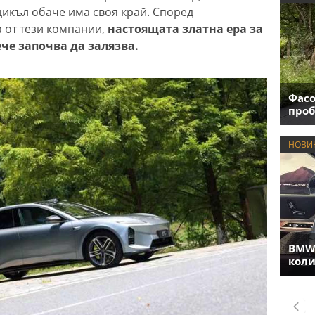
цикъл обаче има своя край. Според
 от тези компании,
настоящата златна ера за
че започва да залязва.
Фасо
проб
НОВИ
BMW 
коли