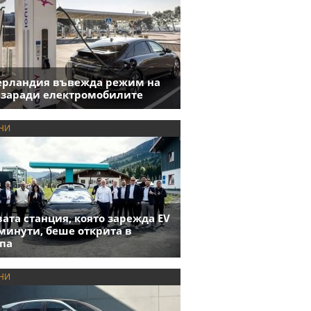
ерландия въвежда режим на
 заради електромобилите
НИ
ата станция, която зарежда EV
 минути, беше открита в
па
НИ