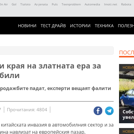
On Air
Gol
Tialoto
Az-jenata
Puls
Teenproblem
Automedia
Imoti.net
Rabota
НОВИНИ
ТЕСТ ДРАЙВ
ИСТОРИИ
ТЕХНИКА
ПОЛЕЗ
ПОСЛ
 края на златната ера за
НОВИ
обили
продажбите падат, експерти вещаят фалити
7
Прочитания: 4804
Собс
увел
 китайската инвазия в автомобилния сектор и за
дина навлизат на европейския пазар,
НОВИ