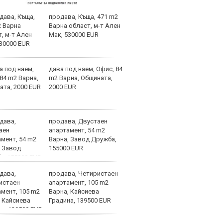
продава, Къща, 471 m2
Байе
Варна област, м-т Ален
през
Мак, 530000 EUR
Венс
голя
дава под наем, Офис, 84
Вела
m2 Варна, Общината,
став
2000 EUR
Левс
продава, Двустаен
Голя
апартамент, 54 m2
поле
Варна, Завод Дружба,
Каза
155000 EUR
продава, Четиристаен
Вела
апартамент, 105 m2
голя
Варна, Кайсиева
фут
Градина, 139500 EUR