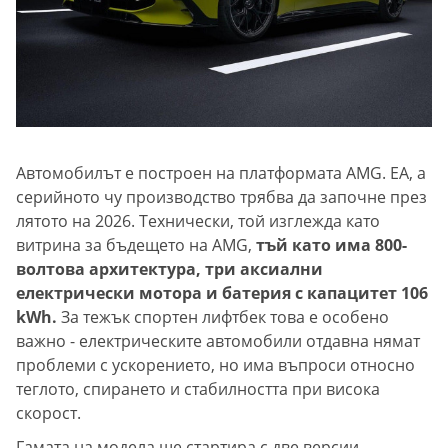
Автомобилът е построен на платформата AMG. EA, а
серийното чу производство трябва да започне през
лятото на 2026. Технически, той изглежда като
витрина за бъдещето на AMG,
тъй като има 800-
волтова архитектура, три аксиални
електрически мотора и батерия с капацитет 106
kWh.
За тежък спортен лифтбек това е особено
важно - електрическите автомобили отдавна нямат
проблеми с ускорението, но има въпроси относно
теглото, спирането и стабилността при висока
скорост.
Гамата на модела ще стартира с две версии.