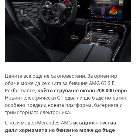
Цените все още не са оповестени. За ориентир
обаче може да се счита за бившия AMG 63 S E
Performance,
който струваше около 208 000 евро
.
Новият електрически GT едва ли ще бъде по-евтин,
особено предвид новата платформа, батерията и
тримоторната електроника.
С този модел Mercedes-AMG
всъщност тества
дали харизмата на бензина може да бъде