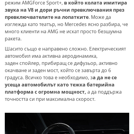
режим AMGForce Sport+,
в който колата имитира
звука на V8 и дори ръчни превключвания през
превключвателите на лопатките
. Може да
изглежда като театър, но Mercedes ясно разбира, че
много клиенти на AMG не искат просто безшумна
ракета.
Шасито също е направено сложно. Електрическият
автомобил има активна аеродинамика,
заден спойлер, прибиращ се дифузьор, активно
окачване и заден мост, който се завърта до 6
градуса. Всичко това е необходимо, з
а да не се
усеща автомобилът като тежка батерийна
платформа с огромна мощност,
а да поддържа
точността си при максимална скорост.