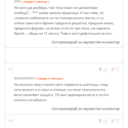
abc
( преди 2 месеца )
Не мога да разбера, там тези имат ли дизайнери
изобщо?... *** каква грозна предница. А пък това, че
сложили емблемата си на толкова много места, и то
отвън само като броим: предната решетка, предния капак,
предните фарове, на всеки стоп по три пъти, на задната
броня.... общо на 11 места. Това е като дефиниция за кич.
Сигнализирай за неуместен коментар
#7
5
0
анонимен
( преди 2 месеца )
На външен вид е малко като червената шапчица, след
като вълкът я е изял и изплюл, но поне технологично
вече напипват нещата. 10 мин зареждане вече е почти
колкото китайците.
Сигнализирай за неуместен коментар
#6
5
0