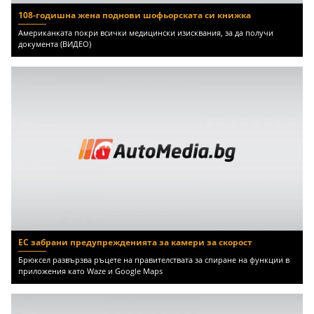
108-годишна жена поднови шофьорската си книжка
Американката покри всички медицински изисквания, за да получи
документа (ВИДЕО)
ЕС забрани предупрежденията за камери за скорост
Брюксел развързва ръцете на правителствата за спиране на функции в
приложения като Waze и Google Maps