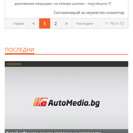
доживяхме мерцедес на копира шаоми - неуспешно !!!
Сигнализирай за неуместен коментар
<
1
2
>
първа
последна
1 - 10 от 12
ПОСЛЕДНИ
НОВИНИ
Китай забранява сините светлини на автопилота