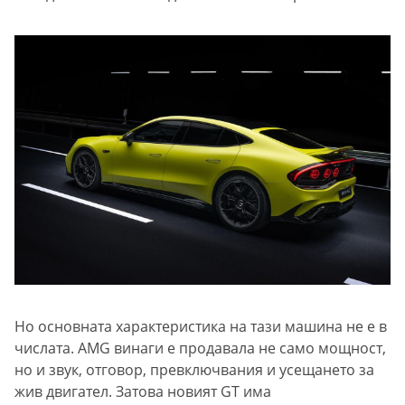
Но основната характеристика на тази машина не е в
числата. AMG винаги е продавала не само мощност,
но и звук, отговор, превключвания и усещането за
жив двигател. Затова новият GT има