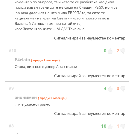
коментар по въпроса, тъй като те се разбегаха као диви
пилци извън границите не само на бившия РайХ, но и се
юрнаха далеч от нашта мила ЕВР0ПАта, та сите те
кацнаха чак на края на Света - чисто и просто тамо в
Дальный Изтокь - там при китайките,
корейките+японките ... М-ДА!! Така си е...
Сигнализирай за неуместен коментар
#10
0
2
P4elata
( преди 2 месеца )
Става, виж къв е дзвер.А как върви
Сигнализирай за неуместен коментар
#9
4
0
анонимен
( преди 2 месеца )
... и е ужасно грозно
Сигнализирай за неуместен коментар
#8
10
1