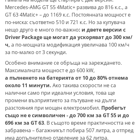
Mercedes-AMG GT 55 4Matic+ развива до 816 к.с., а
GT 63 4Matic+ – до 1169 к.с. Постоянната мощност е
по-ниска: съответно 510 и 721 к.с. Но за купувача
нещо друго е много по-важно
: и двете версии с
Driver Package ще могат да ускоряват до 300 км/
ч,
а по-мощната модификация увеличава 100 км/ч
за по-малко от 3 секунди.
Особено внимание се обръща на зареждането.
Максималната мощност е до 600 kW,
а пълненето на батерията от 10 до 80% отнема
около 11 минути.
Ако такива скорости не са
налични само при идеални условия, това ще
промени възприятието за пътуване на дълги
разстояния при мощен електромобил.
Пробегът
също не е символичен - до 700 км за GT 55 и до
696 км за GT 63
. В същото време практичността не е
забравена – багажникът побира 507 литра, а отпред
има допълнително отделение за 62 литра.