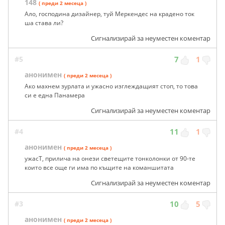
148
( преди 2 месеца )
Ало, господина дизайнер, туй Меркендес на крадено ток
ша става ли?
Сигнализирай за неуместен коментар
#5
7
1
анонимен
( преди 2 месеца )
Ако махнем зурлата и ужасно изглеждащият стоп, то това
си е една Панамера
Сигнализирай за неуместен коментар
#4
11
1
анонимен
( преди 2 месеца )
ужасТ, прилича на онези светещите тонколонки от 90-те
които все още ги има по къщите на команшитата
Сигнализирай за неуместен коментар
#3
10
5
анонимен
( преди 2 месеца )