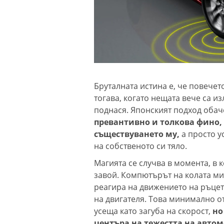
Бруталната истина е, че повечет
тогава, когато нещата вече са и
поднася. Японският подход обач
превантивно и толкова фино,
съществуването му,
а просто у
на собственото си тяло.
Магията се случва в момента, в 
завой. Компютърът на колата ми
реагира на движението на ръце
на двигателя. Това минимално от
усеща като загуба на скорост,
но
центъра на тежестта на авто