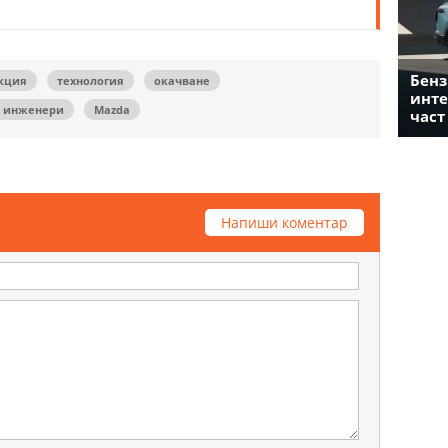
Бенз
кция
технология
окачване
инте
и инженери
Mazda
част
Напиши коментар