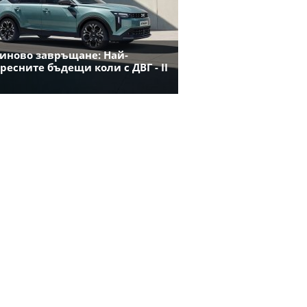
иново завръщане: Най-
ресните бъдещи коли с ДВГ - II