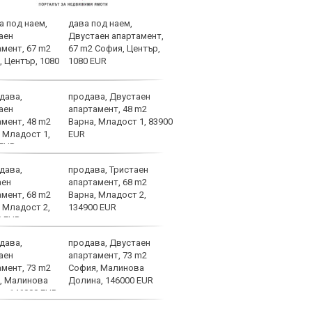
дава под наем,
Татк
Двустаен апартамент,
важн
67 m2 София, Център,
живо
1080 EUR
продава, Двустаен
УЕФА
апартамент, 48 m2
цели
Варна, Младост 1, 83900
EUR
продава, Тристаен
Челс
апартамент, 68 m2
наци
Варна, Младост 2,
Влад
134900 EUR
поло
продава, Двустаен
Няма
апартамент, 73 m2
Ливъ
София, Малинова
евро
Долина, 146000 EUR