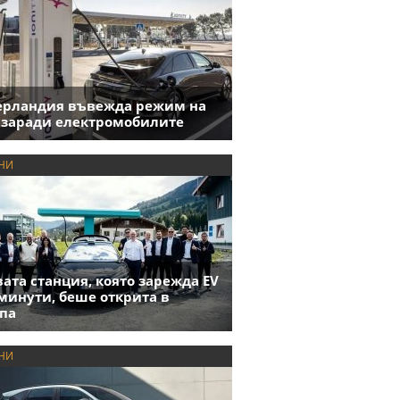
ерландия въвежда режим на
 заради електромобилите
НИ
ата станция, която зарежда EV
 минути, беше открита в
па
НИ