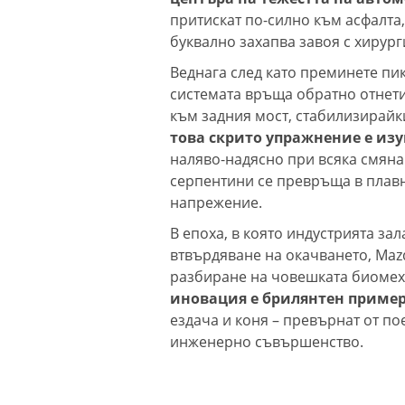
притискат по-силно към асфалта
буквално захапва завоя с хирург
Веднага след като преминете пик
системата връща обратно отнети
към задния мост, стабилизирайки
това скрито упражнение е из
наляво-надясно при всяка смяна
серпентини се превръща в плав
напрежение.
В епоха, в която индустрията за
втвърдяване на окачването, Mazd
разбиране на човешката биомеха
иновация е брилянтен пример 
ездача и коня – превърнат от п
инженерно съвършенство.