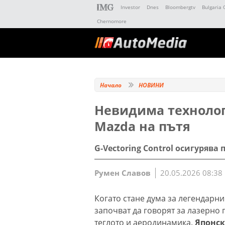
Investor
Dnes
Bloombergtv
Bulgaria 
Chernomore
Начало
НОВИНИ
Невидима технолог
Mazda на пътя
G-Vectoring Control осигурява
Румен Славов
20.05.2026 08:38
Когато стане дума за легендарн
започват да говорят за лазерно
теглото и аеродинамика.
Японск