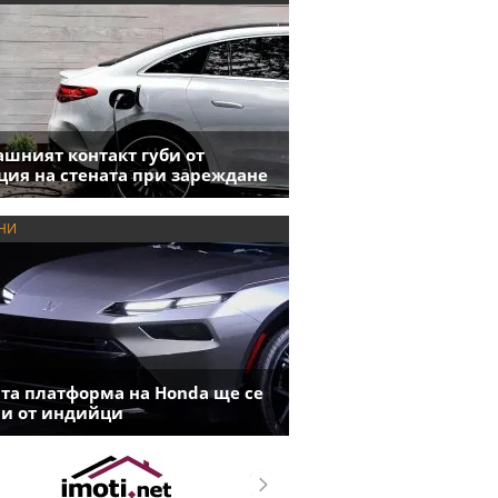
шният контакт губи от
ция на стената при зареждане
НИ
та платформа на Honda ще се
и от индийци