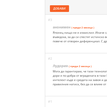
ДОБАВИ
#3
анонимен
( преди 2 месеца )
Японец нищо не е измислил. Иначе с
въведоха, за да си спестят истинско
повече от отворен диференциал. С др
#2
Лудория
( преди 2 месеца )
Мога да гарантирам, че тази технолог
дори е по-добра от вградената в таз
интелект къде е средата на завоя и д
правилния натиск, без да се влияе от
#1