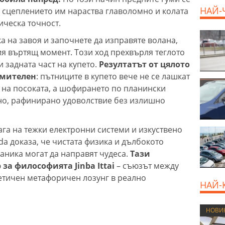
НАЙ-
, сцеплението им нараства главоломно и колата
ическа точност.
а на завоя и започнете да изправяте волана,
я въртящ момент. Този ход прехвърля теглото
 задната част на купето.
Резултатът от цялото
умителен
: пътниците в купето вече не се лашкат
 на посоката, а шофирането по планински
но, рафинирано удоволствие без излишно
лага на тежки електронни системи и изкуствено
a доказа, че чистата физика и дълбокото
ника могат да направят чудеса.
Тази
за философията Jinba Ittai
– съюзът между
оетичен метафоричен лозунг в реално
НАЙ-
НОВИ