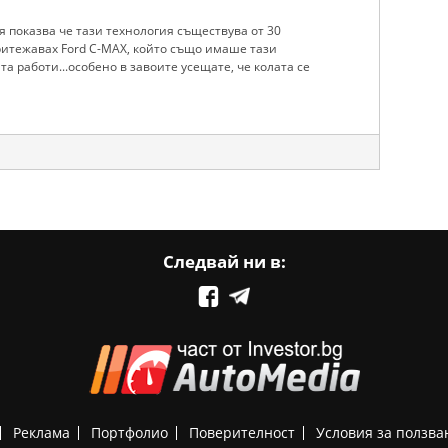
 показва че тази технология съществува от 30
притежавах Ford C-MAX, който също имаше тази
та работи...особено в завоите усещате, че колата се
Следвай ни в:
Реклама
Портфолио
Поверителност
Условия за ползва