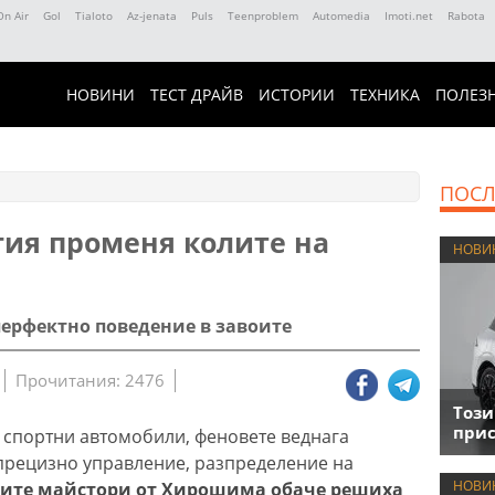
On Air
Gol
Tialoto
Az-jenata
Puls
Teenproblem
Automedia
Imoti.net
Rabota
НОВИНИ
ТЕСТ ДРАЙВ
ИСТОРИИ
ТЕХНИКА
ПОЛЕЗ
ПОСЛ
ия променя колите на
НОВИ
 перфектно поведение в завоите
Прочитания: 2476
Този
прис
и спортни автомобили, феновете веднага
 прецизно управление, разпределениe на
НОВИ
ите майстори от Хирошима обаче решиха