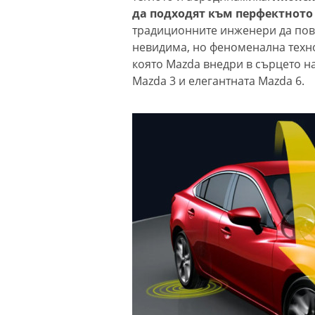
да подходят към перфектното
традиционните инженери да повд
невидима, но феноменална технол
която Mazda внедри в сърцето н
Mazda 3 и елегантната Mazda 6.