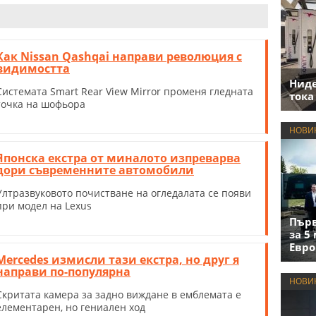
Как Nissan Qashqai направи революция с
видимостта
Нид
Системата Smart Rear View Mirror променя гледната
тока
точка на шофьора
НОВИ
Японска екстра от миналото изпреварва
дори съвременните автомобили
Ултразвуковото почистване на огледалата се появи
при модел на Lexus
Първ
за 5
Евро
Mercedes измисли тази екстра, но друг я
направи по-популярна
НОВИ
Скритата камера за задно виждане в емблемата е
елементарен, но гениален ход