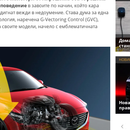
 поведение
в завоите по начин, който кара
игнат вежди в недоумение. Става дума за една
огия, наречена G-Vectoring Control (GVC),
а своите модели, начело с емблематичната
Дома
стан
НОВИ
Нова
прав