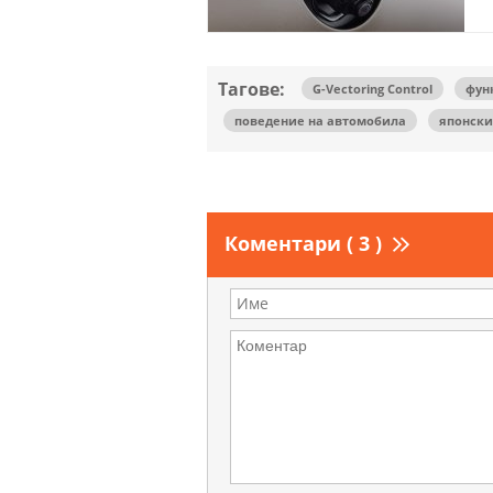
Тагове:
G-Vectoring Control
фун
поведение на автомобила
японск
Коментари ( 3 )