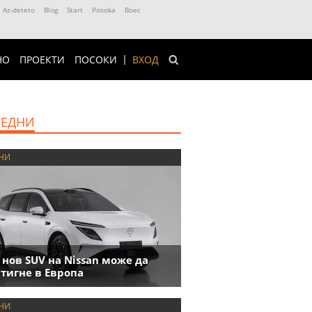
Az-deteto
Blog
Start
Posoka
Boec
НО
ПРОЕКТИ
ПОСОКИ
ВХОД
ЕДНИ
НИ
 нов SUV на Nissan може да
тигне в Европа
НИ