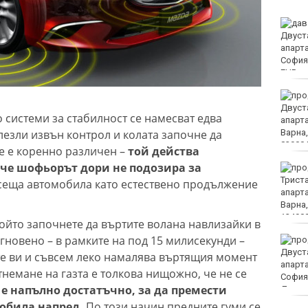
Румъния: Радарите ни не
са засекли дрона преди
експлозията в България
МО: Дронът край
Кардам най-вероятно е
о системи за стабилност се намесват едва
"Майя" и е широко
злезли извън контрол и колата започне да
използван от Украйна
е е коренно различен –
той действа
 че шофьорът дори не подозира за
Хороскоп за 9 август
2026
сеща автомобила като естествено продължение
който започнете да въртите волана навлизайки в
гновено – в рамките на под 15 милисекунди –
Медицински
хеликоптери проведоха
те ви и съвсем леко намалява въртящия момент
две успешни операции
немане на газта е толкова нищожно, че не се
 е напълно достатъчно, за да премести
мобила напред.
По този начин предните гуми се