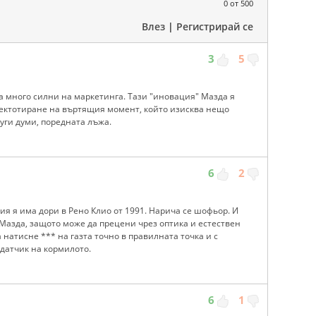
0
от 500
Влез
|
Регистрирай се
3
5
а много силни на маркетинга. Тази "иновация" Мазда я
 вектотиране на въртящия момент, който изисква нещо
уги думи, поредната лъжа.
6
2
ия я има дори в Рено Клио от 1991. Нарича се шофьор. И
и Мазда, защото може да прецени чрез оптика и естествен
а натисне *** на газта точно в правилната точка и с
 датчик на кормилото.
6
1