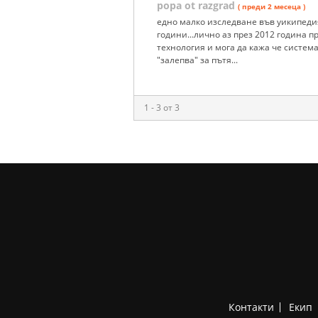
popa ot razgrad
( преди 2 месеца )
едно малко изследване във уикипедия
години...лично аз през 2012 година 
технология и мога да кажа че система
"залепва" за пътя...
1 - 3 от 3
Контакти
Екип