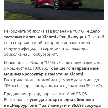
Рекордната обиколка зад волана на YU7 GT
е дело
тестовия пилот на Xiaomi - Рен Джоуцан.
Така той
става първият китайски професионален пилот,
получил официален сертификат за рекордна
обиколка на „Нюрбургринг“.
Известно е за Xiaomi YU7 GT, че ще получи двигател
с мощност над 1000 к.с.
Това ще го направи най-
мощния кросоувър в гамата на Xiaomi.
Електрическият автомобил ще може да измине до
705 км без презареждане, като ще развива 300 км/ч.
Предишният рекордьор в класа - Audi RS Q8
Performance,
успя да завърти една обиколка
на „Нюрбургринг“ за 7 минути и 36.698 секунди
.