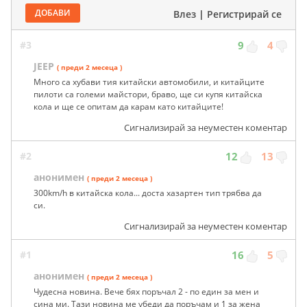
ДОБАВИ
Влез
|
Регистрирай се
#3
9
4
JEEP
( преди 2 месеца )
Много са хубави тия китайски автомобили, и китайците
пилоти са големи майстори, браво, ще си купя китайска
кола и ще се опитам да карам като китайците!
Сигнализирай за неуместен коментар
#2
12
13
анонимен
( преди 2 месеца )
300km/h в китайска кола... доста хазартен тип трябва да
си.
Сигнализирай за неуместен коментар
#1
16
5
анонимен
( преди 2 месеца )
Чудесна новина. Вече бях поръчал 2 - по един за мен и
сина ми. Тази новина ме убеди да поръчам и 1 за жена