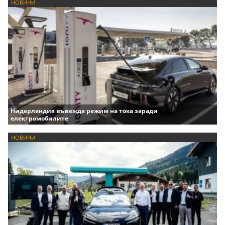
НОВИНИ
Нидерландия въвежда режим на тока заради
електромобилите
НОВИНИ