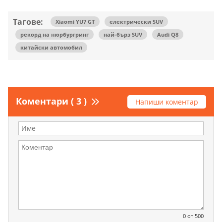
Тагове:
Xiaomi YU7 GT
електрически SUV
рекорд на нюрбургринг
най-бърз SUV
Audi Q8
китайски автомобил
Коментари ( 3 )
Напиши коментар
0
от 500