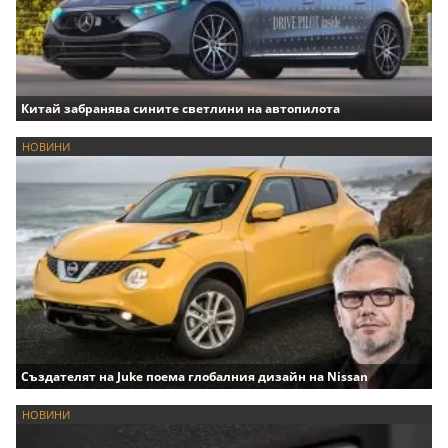
Китай забранява сините светлини на автопилота
НОВИНИ
Създателят на Juke поема глобалния дизайн на Nissan
НОВИНИ