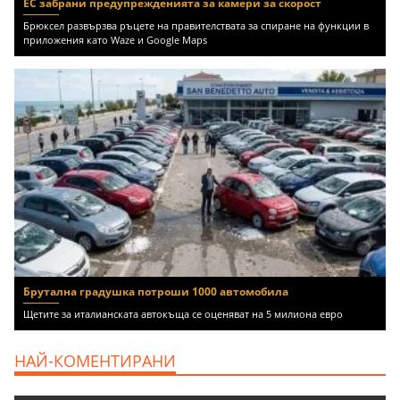
ЕС забрани предупрежденията за камери за скорост
Брюксел развързва ръцете на правителствата за спиране на функции в
приложения като Waze и Google Maps
Брутална градушка потроши 1000 автомобила
Щетите за италианската автокъща се оценяват на 5 милиона евро
НАЙ-КОМЕНТИРАНИ