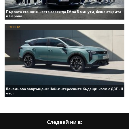
Първата станция, която зарежда EV за 5 минути, беше открита
в Европа
НОВИНИ
Бензиново завръщане: Най-интересните бъдещи коли с ДВГ - II
част
Следвай ни в: