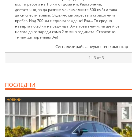
ми. Тя работи на 1,5 км от дома ни. Разстояние,
достатъчно, за да развие максималните 300 км/ч и така
да си спести време. Отделно ми харесва и страхотният
пробег. Над 700 км с едно зареждане! Еха... Тя средно
навърта по 20 км на седмица. Ама това значи, че ще й се
налага да го зареди само 2 пъти в годината. Страхотно.
Тичам да поръчвам 3-я!
Сигнализирай за неуместен коментар
1 - 3 от 3
ПОСЛЕДНИ
НОВИНИ