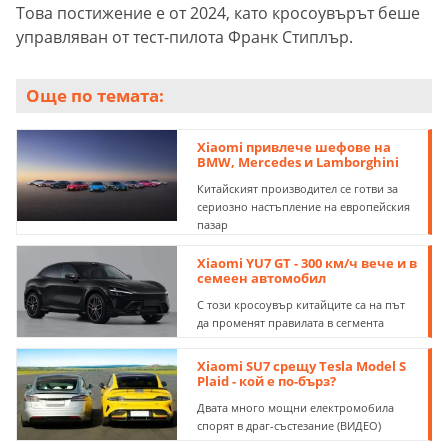
Това постижение е от 2024, като кросоувърът беше
управляван от тест-пилота Франк Стиплър.
Още по темата:
Xiaomi привлече шефове на
BMW, Mercedes и Lamborghini
Китайският производител се готви за
сериозно настъпление на европейския
пазар
Xiaomi YU7 GT - 300 км/ч вече и в
семеен автомобил
С този кросоувър китайците са на път
да променят правилата в сегмента
Xiaomi SU7 срещу Tesla Model S
Plaid - кой е по-бърз?
Двата много мощни електромобила
спорят в драг-състезание (ВИДЕО)