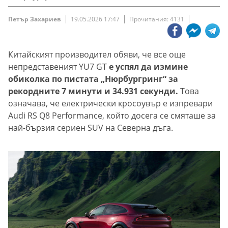
Петър Захариев
19.05.2026 17:47
Прочитания: 4131
Китайският производител обяви, че все още
непредставеният YU7 GT
е успял да измине
обиколка по пистата „Нюрбургринг“ за
рекордните 7 минути и 34.931 секунди.
Това
означава, че електрически кросоувър е изпревари
Audi RS Q8 Performance, който досега се смяташе за
най-бързия сериен SUV на Северна дъга.