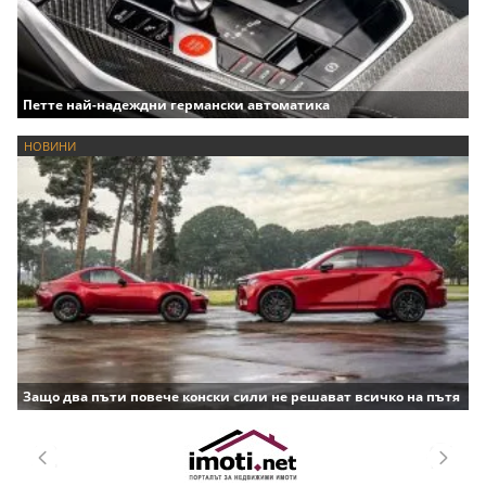
Петте най-надеждни германски автоматика
НОВИНИ
Защо два пъти повече конски сили не решават всичко на пътя