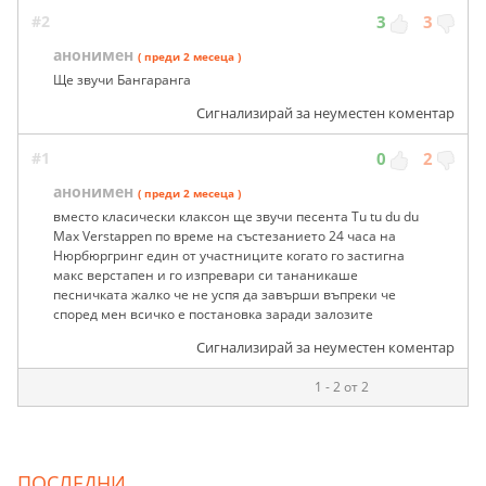
#2
3
3
анонимен
( преди 2 месеца )
Ще звучи Бангаранга
Сигнализирай за неуместен коментар
#1
0
2
анонимен
( преди 2 месеца )
вместо класически клаксон ще звучи песента Tu tu du du
Max Verstappen по време на състезанието 24 часа на
Нюрбюргринг един от участниците когато го застигна
макс верстапен и го изпревари си тананикаше
песничката жалко че не успя да завърши въпреки че
според мен всичко е постановка заради залозите
Сигнализирай за неуместен коментар
1 - 2 от 2
ПОСЛЕДНИ