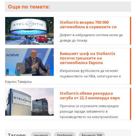
Още по темата:
Stellantis вкарва 700 000
автомобила в сервизите си
Дефект в хибридната система може да
доведе до пожар
Бившият шеф на Stellantis
посочи грешките на
автомобилна Европа
Изпратихме футболисти да печелят
първенството на НБА, категоричен е
Карлос Тавареш
Stellantis обяви рекордна
загуба от 22,3 милиарда евро
Причина са огромните извънредни
разходи заради забавянето в
производството на електромобили
Тагове:
peugeot
Stellantis
Peugeot 208