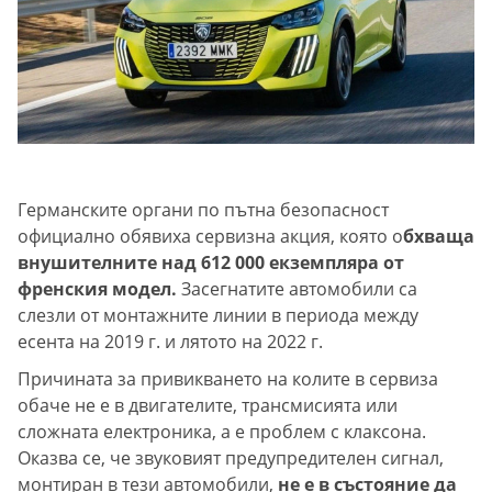
Германските органи по пътна безопасност
официално обявиха сервизна акция, която о
бхваща
внушителните над 612 000 екземпляра от
френския модел.
Засегнатите автомобили са
слезли от монтажните линии в периода между
есента на 2019 г. и лятото на 2022 г.
Причината за привикването на колите в сервиза
обаче не е в двигателите, трансмисията или
сложната електроника, а е проблем с клаксона.
Оказва се, че звуковият предупредителен сигнал,
монтиран в тези автомобили,
не е в състояние да