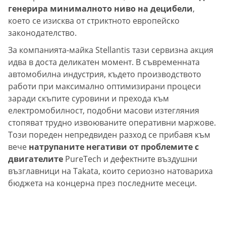
генерира минималното ниво на децибели
,
което се изисква от стриктното европейско
законодателство.
За компанията-майка Stellantis тази сервизна акция
идва в доста деликатен момент. В съвременната
автомобилна индустрия, където производството
работи при максимално оптимизирани процеси
заради скъпите суровини и прехода към
електромобилност, подобни масови изтегляния
стопяват трудно извоюваните оперативни маржове.
Този пореден непредвиден разход се прибавя към
вече
натрупаните негативи от проблемите с
двигателите
PureTech и дефектните въздушни
възглавници на Takata, които сериозно натовариха
бюджета на концерна през последните месеци.