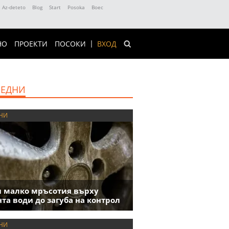
Az-deteto
Blog
Start
Posoka
Boec
НО
ПРОЕКТИ
ПОСОКИ
ВХОД
ЕДНИ
НИ
 малко мръсотия върху
та води до загуба на контрол
НИ