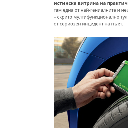
истинска витрина на практич
там една от най-гениалните и н
– скрито мултифункционално тул
от сериозен инцидент на пътя.