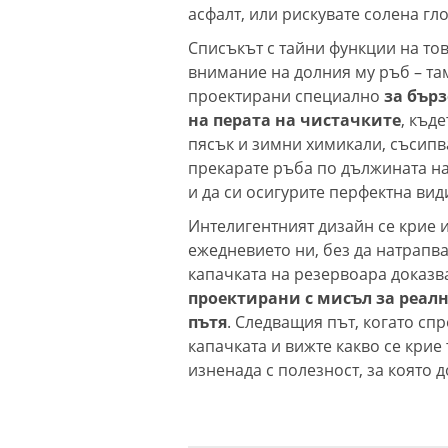
асфалт, или рискувате солена гл
Списъкът с тайни функции на то
внимание на долния му ръб – там
проектирани специално
за бър
на перата на чистачките
, къд
пясък и зимни химикали, съсипв
прекарате ръба по дължината на
и да си осигурите перфектна ви
Интелигентният дизайн се крие и
ежедневието ни, без да натрапва
капачката на резервоара доказв
проектирани с мисъл за реал
пътя
. Следващия път, когато сп
капачката и вижте какво се крие
изненада с полезност, за която 