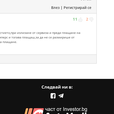
Влез
|
Регистрирай се
11
2
стието,при излизане от сервиза и преди плащане на
мперс и тогава плащаш,за да не се размирише от
за плащане.
Следвай ни в: