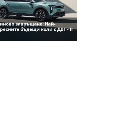
иново завръщане: Най-
ресните бъдещи коли с ДВГ - II