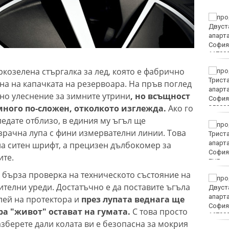
Винисиус Жуниор
преподписа с Реал
(Мадрид)
ркозелена стъргалка за лед, която е фабрично
ЦСКА удари с 3:0 Макаби
като гост
на на капачката на резервоара. На пръв поглед
тно улеснение за зимните утрини
, но всъщност
ного по-сложен, отколкото изглежда.
Ако го
гледате отблизо, в единия му ъгъл ще
Тъжна вест! Почина
зрачна лупа с фини измервателни линии. Това
голямо име в
медицината
на ситен шрифт, а прецизен дълбокомер за
ите.
EUR
а бърза проверка на техническото състояние на
Златото стигна до 4295
телни уреди. Достатъчно е да поставите ъгъла
долара за унция
лей на протектора и
през лупата веднага ще
а "живот" остават на гумата.
С това просто
зберете дали колата ви е безопасна за мокрия