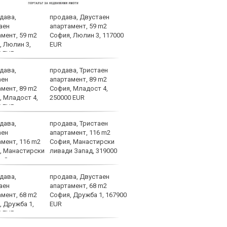
продава, Двустаен
Левс
апартамент, 59 m2
тежк
София, Люлин 3, 117000
нача
EUR
Бълг
продава, Тристаен
Левс
апартамент, 89 m2
Пло
София, Младост 4,
250000 EUR
продава, Тристаен
Лошо
апартамент, 116 m2
ще п
София, Манастирски
във 
ливади Запад, 319000
продава, Двустаен
Брун
апартамент, 68 m2
меди
София, Дружба 1, 167900
Севе
EUR