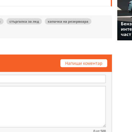
я
стъргалка за лед
капачка на резервоара
Бенз
инте
част
Напиши коментар
0
от 500