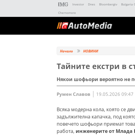
Investor
Dnes
Bloombergtv
Bulgaria 
Chernomore
Начало
НОВИНИ
Тайните екстри в с
Някои шофьори вероятно не по
Румен Славов
19.05.2026 09:47
Всяка модерна кола, която се дв
задължителна капачка, под която
повечето шофьори приемат това 
работа,
инженерите от Млада Б