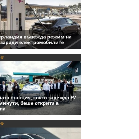
ерландия въвежда режим на
 заради електромобилите
НИ
ата станция, която зарежда EV
 минути, беше открита в
па
НИ