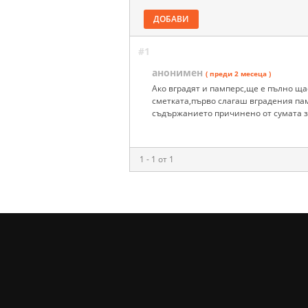
ДОБАВИ
#1
анонимен
( преди 2 месеца )
Ако вградят и памперс,ще е пълно ща
сметката,първо слагаш вградения па
съдържанието причинено от сумата 
1 - 1 от 1