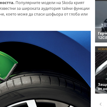
ността.
Популярните модели на Skoda крият
еизвестни за широката аудитория тайни функции
че, което може да спаси шофьора от глоба или
Герм
12Cil
НОВИ
Защо
от н