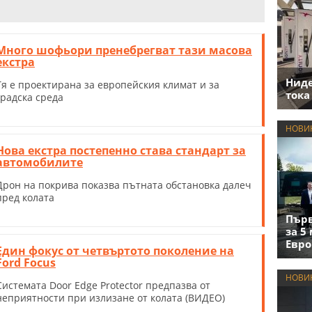
Много шофьори пренебрегват тази масова
екстра
Нид
Тя е проектирана за европейския климат и за
тока
градска среда
НОВИ
Нова екстра постепенно става стандарт за
автомобилите
Дрон на покрива показва пътната обстановка далеч
пред колата
Първ
за 5
Евро
Един фокус от четвъртото поколение на
Ford Focus
НОВИ
Системата Door Edge Protector предпазва от
неприятности при излизане от колата (ВИДЕО)