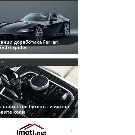
анци доработиха Ferrari
indri Spider
НИ
 старт-стоп бутонът изчезва
овите коли