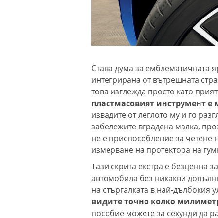
Става дума за емблематичната я
интегрирана от вътрешната стра
това изглежда просто като прия
пластмасовият инструмент е м
извадите от леглото му и го раз
забележите вградена малка, про
не е приспособление за четене 
измерване на протектора на гум
Тази скрита екстра е безценна з
автомобила без никакви допълни
на стъргалката в най-дълбокия у
видите точно колко милиметр
пособие можете за секунди да ра