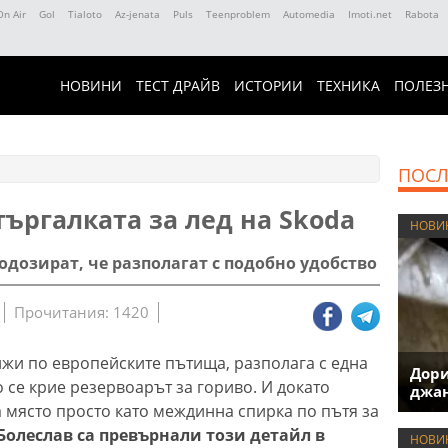
On Air
Gol
Tialoto
Az-jenata
Puls
Teenproblem
Automedia
Imoti.net
Rabota
НОВИНИ
ТЕСТ ДРАЙВ
ИСТОРИИ
ТЕХНИКА
ПОЛЕЗ
ПОСЛ
търгалката за лед на Skoda
НОВИ
дозират, че разполагат с подобно удобство
Прочитания: 1420
ижи по европейските пътища, разполага с една
Дори
 се крие резервоарът за гориво. И докато
джан
място просто като междинна спирка по пътя за
олеслав са превърнали този детайл в
НОВИ