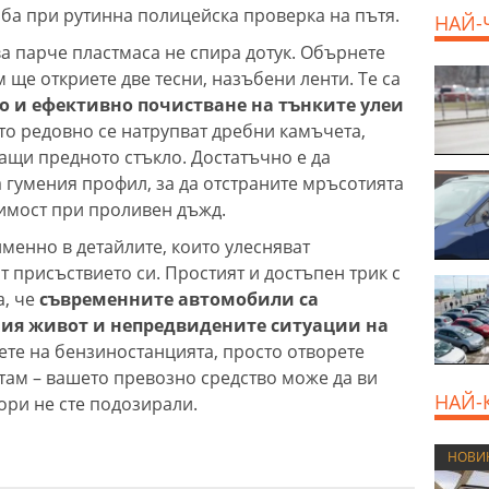
оба при рутинна полицейска проверка на пътя.
НАЙ-
ва парче пластмаса не спира дотук. Обърнете
 ще откриете две тесни, назъбени ленти. Те са
800 E
зо и ефективно почистване на тънките улеи
ето редовно се натрупват дребни камъчета,
ащи предното стъкло. Достатъчно е да
 гумения профил, за да отстраните мръсотията
димост при проливен дъжд.
менно в детайлите, които улесняват
т присъствието си. Простият и достъпен трик с
а, че
съвременните автомобили са
ния живот и непредвидените ситуации на
рете на бензиностанцията, просто отворете
 там – вашето превозно средство може да ви
НАЙ-
дори не сте подозирали.
НОВИ