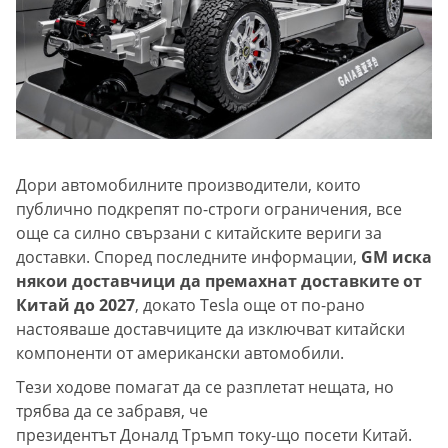
Дори автомобилните производители, които
публично подкрепят по-строги ограничения, все
още са силно свързани с китайските вериги за
доставки. Според последните информации,
GM иска
някои доставчици да премахнат доставките от
Китай до 2027
, докато Tesla още от по-рано
настояваше доставчиците да изключват китайски
компоненти от американски автомобили.
Тези ходове помагат да се разплетат нещата, но
трябва да се забравя, че
президентът Доналд Тръмп току-що посети Китай.