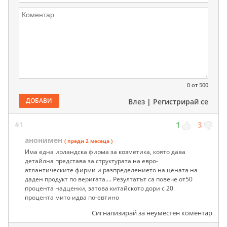
0
от 500
ДОБАВИ
Влез
|
Регистрирай се
#1
1
3
анонимен
( преди 2 месеца )
Има една ирландска фирма за козметика, която дава
детайлна представа за структурата на евро-
атлантическите фирми и разпределението на цената на
даден продукт по веригата.... Резултатът са повече от50
процента надценки, затова китайското дори с 20
процента мито идва по-евтино
Сигнализирай за неуместен коментар