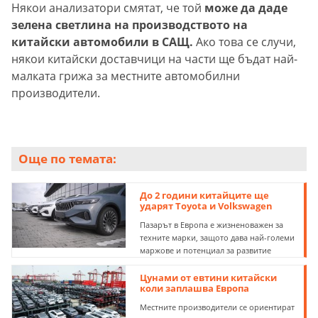
Някои анализатори смятат, че той
може да даде
зелена светлина на производството на
китайски автомобили в САЩ.
Ако това се случи,
някои китайски доставчици на части ще бъдат най-
малката грижа за местните автомобилни
производители.
Още по темата:
До 2 години китайците ще
ударят Toyota и Volkswagen
Пазарът в Европа е жизненоважен за
техните марки, защото дава най-големи
маржове и потенциал за развитие
Цунами от евтини китайски
коли заплашва Европа
Местните производители се ориентират