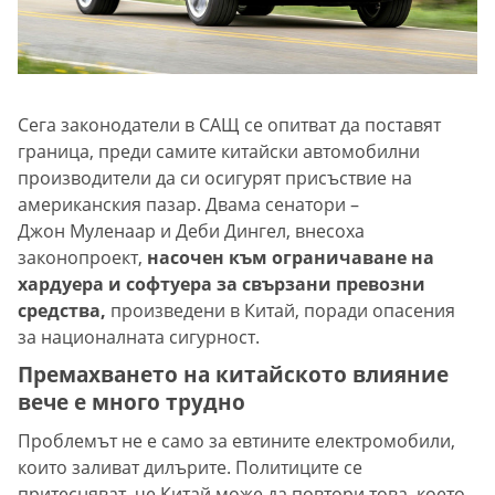
Сега законодатели в САЩ се опитват да поставят
граница, преди самите китайски автомобилни
производители да си осигурят присъствие на
американския пазар. Двама сенатори –
Джон Муленаар и Деби Дингел, внесоха
законопроект,
насочен към ограничаване на
хардуера и софтуера за свързани превозни
средства,
произведени в Китай, поради опасения
за националната сигурност.
Премахването на китайското влияние
вече е много трудно
Проблемът не е само за евтините електромобили,
които заливат дилърите. Политиците се
притесняват, че Китай може да повтори това, което