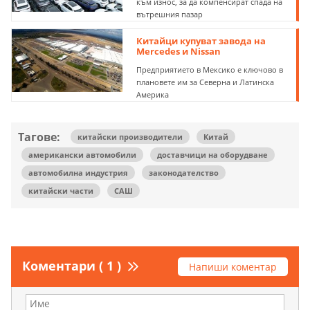
към износ, за да компенсират спада на
вътрешния пазар
Китайци купуват завода на
Mercedes и Nissan
Предприятието в Мексико е ключово в
плановете им за Северна и Латинска
Америка
Тагове:
китайски производители
Китай
американски автомобили
доставчици на оборудване
автомобилна индустрия
законодателство
китайски части
САШ
Коментари ( 1 )
Напиши коментар