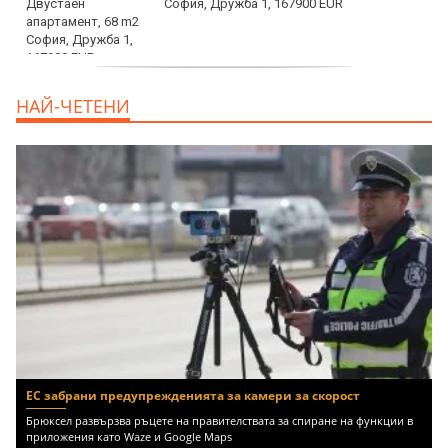
София, Дружба 1, 167900 EUR
дава под наем, Двустаен апартамент, 70
НАЙ-ЧЕТЕНИ
m2 София, Манастирски Ливади, 800 EUR
ЕС забрани предупрежденията за камери за скорост
Брюксел развързва ръцете на правителствата за спиране на функции в
приложения като Waze и Google Maps