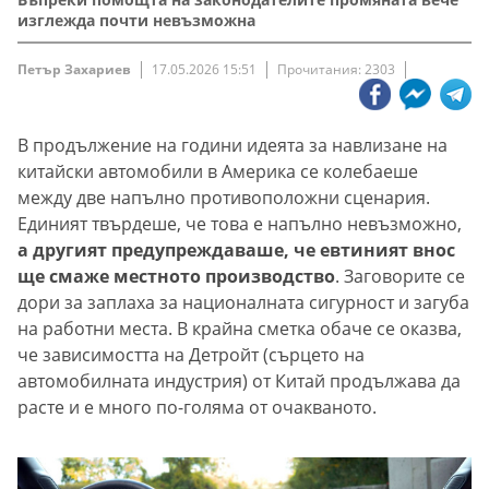
изглежда почти невъзможна
Петър Захариев
17.05.2026 15:51
Прочитания: 2303
В продължение на години идеята за навлизане на
китайски автомобили в Америка се колебаеше
между две напълно противоположни сценария.
Единият твърдеше, че това е напълно невъзможно,
а другият предупреждаваше, че евтиният внос
ще смаже местното производство
. Заговорите се
дори за заплаха за националната сигурност и загуба
на работни места. В крайна сметка обаче се оказва,
че зависимостта на Детройт (сърцето на
автомобилната индустрия) от Китай продължава да
расте и е много по-голяма от очакваното.