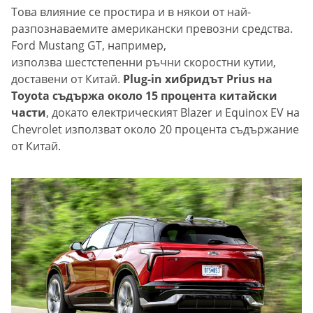
Това влияние се простира и в някои от най-
разпознаваемите американски превозни средства.
Ford Mustang GT, например,
използва шестстепенни ръчни скоростни кутии,
доставени от Китай.
Plug-in хибридът Prius на
Toyota съдържа около 15 процента китайски
части
, докато електрическият Blazer и Equinox EV на
Chevrolet използват около 20 процента съдържание
от Китай.