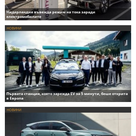
Нидерландия въвежда режим на тока заради
електромобилите
НОВИНИ
Първата станция, която зарежда EV за 5 минути, беше открита
в Европа
НОВИНИ