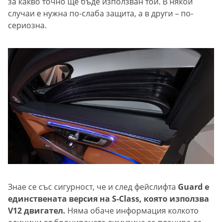
за какво точно ще бъде използван той. В някои
случаи е нужна по-слаба защита, а в други – по-
сериозна.
Знае се със сигурност, че и след фейслифта
Guard е
единствената версия на S-Class, която използва
V12 двигател.
Няма обаче информация колкото