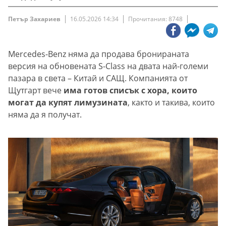
Петър Захариев
16.05.2026 14:34
Прочитания: 8748
Mercedes-Benz няма да продава бронираната
версия на обновената S-Class на двата най-големи
пазара в света – Китай и САЩ. Компанията от
Щутгарт вече
има готов списък с хора, които
могат да купят лимузината
, както и такива, които
няма да я получат.