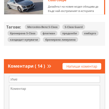
Class Coupe
Дизайнът на новия модел обещава да
бъде най-екстремният в историята
Тагове:
Mercedes-Benz S-Class
S-Class Guard
бронирана S-Class
флагман
продажби
ембарго
кандидат-купувачи
бронирана лимузина
Коментари ( 14 )
Напиши коментар