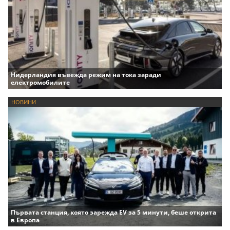
Нидерландия въвежда режим на тока заради
електромобилите
НОВИНИ
Първата станция, която зарежда EV за 5 минути, беше открита
в Европа