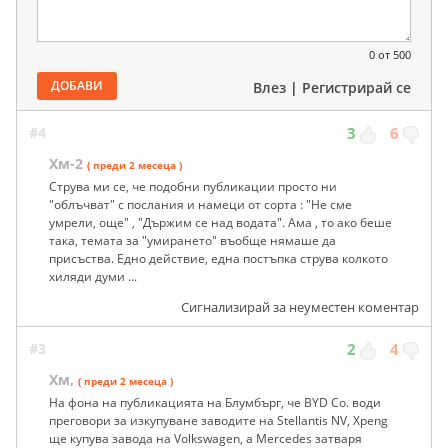
0
от 500
ДОБАВИ
Влез
|
Регистрирай се
#4
3
6
Хм-2
( преди 2 месеца )
Струва ми се, че подобни публикации просто ни
"облъчват" с послания и намеци от сорта : "Не сме
умрели, още" , "Държим се над водата". Ама , то ако беше
така, темата за "умирането" въобще нямаше да
присъства. Едно действие, една постъпка струва колкото
хиляди думи ...
Сигнализирай за неуместен коментар
#3
2
4
Хм,
( преди 2 месеца )
На фона на публикацията на Блумбърг, че BYD Co. води
преговори за изкупуване заводите на Stellantis NV, Xpeng
ще купува завода на Volkswagen, а Mercedes затваря