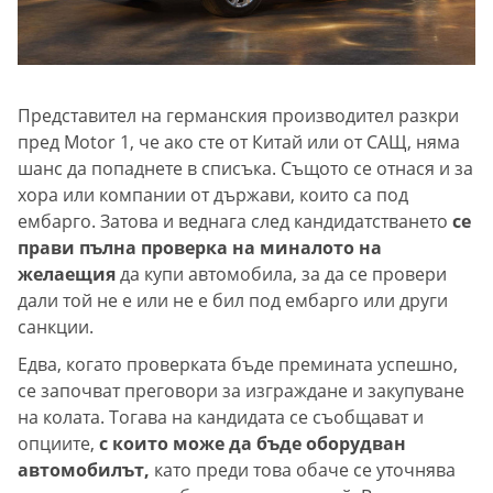
Представител на германския производител разкри
пред Motor 1, че ако сте от Китай или от САЩ, няма
шанс да попаднете в списъка. Същото се отнася и за
хора или компании от държави, които са под
ембарго. Затова и веднага след кандидатстването
се
прави пълна проверка на миналото на
желаещия
да купи автомобила, за да се провери
дали той не е или не е бил под ембарго или други
санкции.
Едва, когато проверката бъде премината успешно,
се започват преговори за изграждане и закупуване
на колата. Тогава на кандидата се съобщават и
опциите,
с които може да бъде оборудван
автомобилът,
като преди това обаче се уточнява