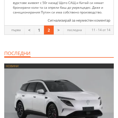
вурстове живеят с 50г назад! Щото САЩ и Китай си нямат
бронирани коли та са опрели баш до умрелцедес. Даже и
санкционирания Путин си има собствено производство.
Сигнализирай за неуместен коментар
<
1
2
>
първа
последна
11 - 14 от 14
ПОСЛЕДНИ
НОВИНИ