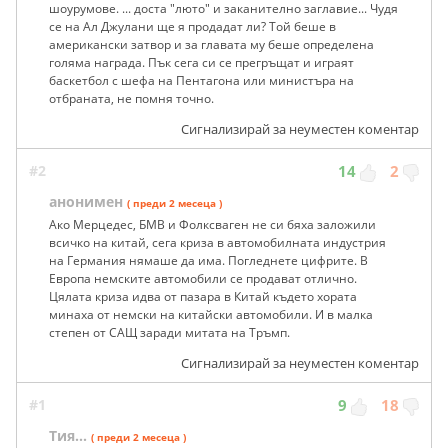
шоурумове. ... доста "люто" и заканително заглавие... Чудя
се на Ал Джулани ще я продадат ли? Той беше в
американски затвор и за главата му беше определена
голяма награда. Пък сега си се прегръщат и играят
баскетбол с шефа на Пентагона или министъра на
отбраната, не помня точно.
Сигнализирай за неуместен коментар
#2
14
2
анонимен
( преди 2 месеца )
Ако Мерцедес, БМВ и Фолксваген не си бяха заложили
всичко на китай, сега криза в автомобилната индустрия
на Германия нямаше да има. Погледнете цифрите. В
Европа немските автомобили се продават отлично.
Цялата криза идва от пазара в Китай където хората
минаха от немски на китайски автомобили. И в малка
степен от САЩ заради митата на Тръмп.
Сигнализирай за неуместен коментар
#1
9
18
Тия...
( преди 2 месеца )