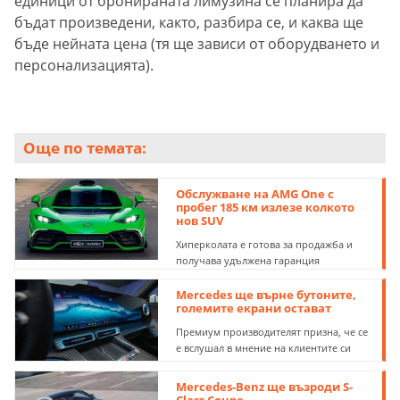
единици от бронираната лимузина се планира да
бъдат произведени, както, разбира се, и каква ще
бъде нейната цена (тя ще зависи от оборудването и
персонализацията).
Още по темата:
Обслужване на AMG One с
пробег 185 км излезе колкото
нов SUV
Хиперколата е готова за продажба и
получава удължена гаранция
Mercedes ще върне бутоните,
големите екрани остават
Премиум производителят призна, че се
е вслушал в мнение на клиентите си
Mercedes-Benz ще възроди S-