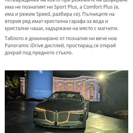
има не познатият ни Sport Plus, а Comfort Plus (е,
има и режим Speed, разбира се). Пътниците на
втория ред имат кристална гарафа за вода и
кристални чаши, задържани на място с магнити.
Таблото е доминирано от познатия ни вече нов
Panoramic iDrive дисплей, простиращ се открай
докрай под предното стъкло.