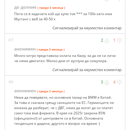
до долния
( преди 2 месеца )
Пита се в задачата кой ще купи тоя *** за 100к като има
Мустанг с ве8 за 40-50 к
Сигнализирай за неуместен коментар
#7
2
1
анонимен
( преди 2 месеца )
Много хитро представиха колата на баир, за да не си личи
че няма двигател. Малко дим от ауспуха да симулира.
Сигнализирай за неуместен коментар
#6
3
4
анонимен
( преди 2 месеца )
Няма да повярвате, но основния пазар на BMW е Китай.
За това и скачаха срещу санкциите на ЕС. Германците не
можаха да разберат, че с ДВГ, няма да могат да си платят
само тока във фирмата. В края на 2025г закриха 85%
(официално!) от центровете си в Китай. Основната
тенденция е дадена, другото е въпрос на време :)