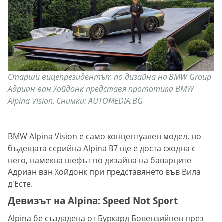
Старши вицепрезидентът по дизайна на BMW Group
Адриан ван Хойдонк представя прототипа BMW
Alpina Vision. Снимки: AUTOMEDIA.BG
BMW Alpina Vision е само концептуален модел, но
бъдещата серийна Alpina B7 ще е доста сходна с
него, намекна шефът по дизайна на баварците
Адриан ван Хойдонк при представянето във Вила
д'Eсте.
Девизът на Alpina: Speed Not Sport
Alpina бе създадена от Буркард Бовензийпен през