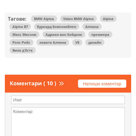
Тагове:
BMW Alpina
Vision BMW Alpina
Alpina
Alpina B7
Буркард Бовензийпен
Алпина
Макс Мисони
Адриан ван Хойдонк
премиера
Ролс-Ройс
новата Алпина
V8
дизайн
Вила д'Есте
Коментари ( 10 )
Напиши коментар