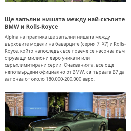
Ще запълни нишата между най-скъпите
BMW и Rolls-Royce
Alpina на практика ще запълни нишата между
върховите модели на баварците (серия 7, X7) и Rolls-
Royce, който напоследък все повече се насочва към
струващи милиони евро уникати или
свръхлимитирани серии. Очакванията, все още
непотвърдени официално от BMW, са първата B7 да
започва от около 180,000-200,000 евро.