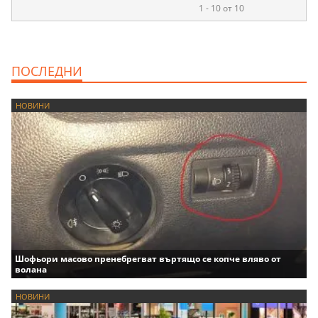
1 - 10 от 10
ПОСЛЕДНИ
НОВИНИ
Шофьори масово пренебрегват въртящо се копче вляво от
волана
НОВИНИ