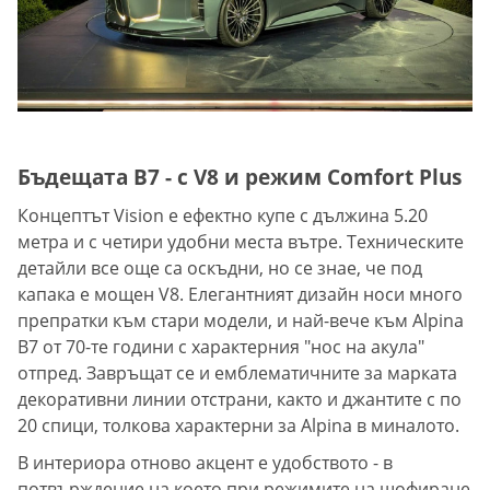
Бъдещата B7 - с V8 и режим Comfort Plus
Концептът Vision е ефектно купе с дължина 5.20
метра и с четири удобни места вътре. Техническите
детайли все още са оскъдни, но се знае, че под
капака е мощен V8. Eлегантният дизайн носи много
препратки към стари модели, и най-вече към Alpina
B7 от 70-те години с характерния "нос на акула"
отпред. Завръщат се и емблематичните за марката
декоративни линии отстрани, както и джантите с по
20 спици, толкова характерни за Alpina в миналото.
В интериора отново акцент е удобството - в
потвърждение на което при режимите на шофиране