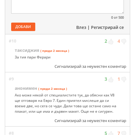
0
от 500
ДОБАВИ
Влез
|
Регистрирай се
#10
2
4
таксиджия
( преди 2 месеца )
За тия пари Ферари
Сигнализирай за неуместен коментар
#9
3
1
анонимен
( преди 2 месеца )
Ако може някой от специалистите тук, да обясни как V8
ще отговаря на Евро 7. Един приятел мислеше да си
вземе две, но сега се чуди. Дали това ще остане само на
плакат, или ще има и дървен макет. Още не е сигурен.
Сигнализирай за неуместен коментар
#8
5
7