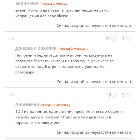
анонимен
( преди 2 месеца )
значи можело да правят и красиви неща, не само
извращения ала neue klasse
Сигнализирай за неуместен коментар
#2
11
1
Джезве с кокаляк
( преди 2 месеца )
Не пречи и бедните да плакнат очи, но муцуната на
повечето бенвета, както и на това тук, е меко казано
отвратителна... Вътре - стерилно и студено... Не,
благодаря...
Сигнализирай за неуместен коментар
#1
9
2
Анонимен
( преди 2 месеца )
ТОП изпълнение, единствения проблем е че съм беден и
не мога да си в позволя. Отделно няма да влезе и в
гаража че е малко дълга.
Сигнализирай за неуместен коментар