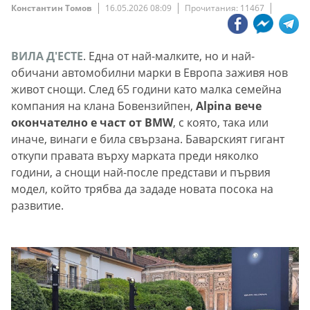
Константин Томов
16.05.2026 08:09
Прочитания: 11467
ВИЛА Д'ЕСТЕ
. Eдна от най-малките, но и най-
обичани автомобилни марки в Европа заживя нов
живот снощи. След 65 години като малка семейна
компания на клана Бовензийпен,
Alpina вече
окончателно е част от BMW
, с която, така или
иначе, винаги е била свързана. Баварският гигант
откупи правата върху марката преди няколко
години, а снощи най-после представи и първия
модел, който трябва да зададе новата посока на
развитие.