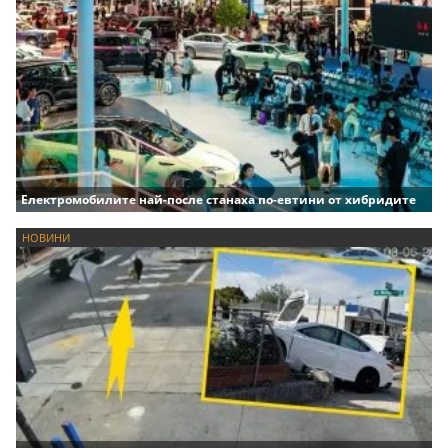
Електромобилите най-после станаха по-евтини от хибридите
НОВИНИ