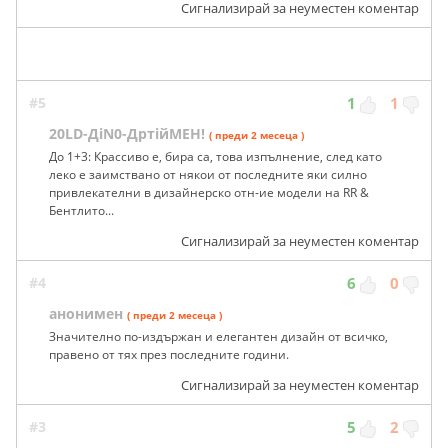
Сигнализирай за неуместен коментар
#5
1
1
20LD-ДiN0-ДртiйМЕН!
( преди 2 месеца )
До 1+3: Крассиво е, бира са, това изпълнение, след като
леко е заимствано от някои от последните яки силно
привлекателни в дизайнерско отн-ие модели на RR &
Бентлито...
Сигнализирай за неуместен коментар
#4
6
0
анонимен
( преди 2 месеца )
Значително по-издържан и елегантен дизайн от всичко,
правено от тях през последните години.
Сигнализирай за неуместен коментар
#3
5
2