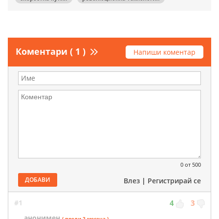
Коментари ( 1 )
Напиши коментар
0
от 500
ДОБАВИ
Влез
|
Регистрирай се
#1
4
3
анонимен
( преди 2 месеца )