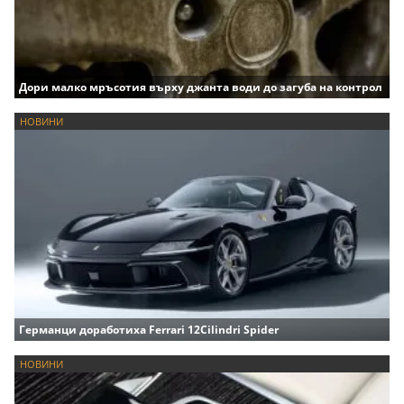
Дори малко мръсотия върху джанта води до загуба на контрол
НОВИНИ
Германци доработиха Ferrari 12Cilindri Spider
НОВИНИ