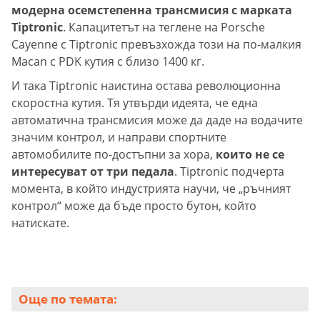
модерна осемстепенна трансмисия с марката
Tiptronic
. Капацитетът на теглене на Porsche
Cayenne с Tiptronic превъзхожда този на по-малкия
Macan с PDK кутия с близо 1400 кг.
И така Tiptronic наистина остава революционна
скоростна кутия. Тя утвърди идеята, че една
автоматична трансмисия може да даде на водачите
значим контрол, и направи спортните
автомобилите по-достъпни за хора,
които не се
интересуват от три педала
. Tiptronic подчерта
момента, в който индустрията научи, че „ръчният
контрол“ може да бъде просто бутон, който
натискате.
Още по темата: