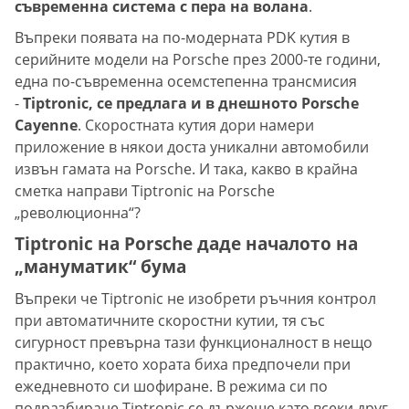
съвременна система с пера на волана
.
Въпреки появата на по-модерната PDK кутия в
серийните модели на Porsche през 2000-те години,
една по-съвременна осемстепенна трансмисия
-
Tiptronic, се предлага и в днешното Porsche
Cayenne
. Скоростната кутия дори намери
приложение в някои доста уникални автомобили
извън гамата на Porsche. И така, какво в крайна
сметка направи Tiptronic на Porsche
„революционна“?
Tiptronic на Porsche даде началото на
„мануматик“ бума
Въпреки че Tiptronic не изобрети ръчния контрол
при автоматичните скоростни кутии, тя със
сигурност превърна тази функционалност в нещо
практично, което хората биха предпочели при
ежедневното си шофиране. В режима си по
подразбиране Tiptronic се държеше като всеки друг