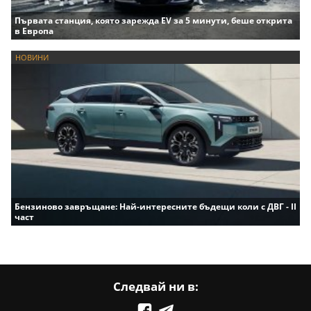
Първата станция, която зарежда EV за 5 минути, беше открита
в Европа
НОВИНИ
Бензиново завръщане: Най-интересните бъдещи коли с ДВГ - II
част
Следвай ни в: