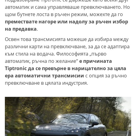
автоматик и сама управляваше превключването. Но
щом бутнете лоста в ръчен режим, можехте да го
премествате нагоре или надолу за ръчен избор
на предавка
.
Освен това трансмисията можеше да избира между
различни карти на превключване, за да се адаптира
към стила на водача. Философията „първо
автоматик, ръчна по желание“
е причината
Tiptronic да се превърне в нарицателно за цяла
ера автоматични трансмисии
с опция за ръчно
превключване в цялата индустрия.