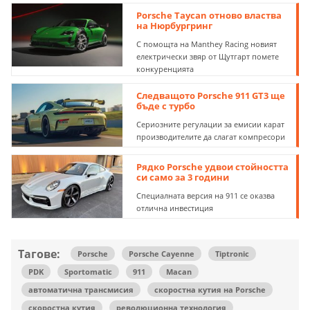
Porsche Taycan отново властва
на Нюрбургринг
С помощта на Manthey Racing новият
електрически звяр от Щутгарт помете
конкуренцията
Следващото Porsche 911 GT3 ще
бъде с турбо
Сериозните регулации за емисии карат
производителите да слагат компресори
Рядко Porsche удвои стойността
си само за 3 години
Специалната версия на 911 се оказва
отлична инвестиция
Тагове:
Porsche
Porsche Cayenne
Tiptronic
PDK
Sportomatic
911
Macan
автоматична трансмисия
скоростна кутия на Porsche
скоростна кутия
революционна технология