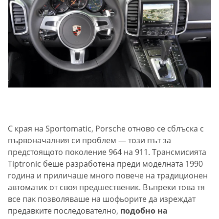
С края на Sportomatic, Porsche отново се сблъска с
първоначалния си проблем — този път за
предстоящото поколение 964 на 911. Трансмисията
Tiptronic беше разработена преди моделната 1990
година и приличаше много повече на традиционен
автоматик от своя предшественик. Въпреки това тя
все пак позволяваше на шофьорите да изреждат
предавките последователно,
подобно на