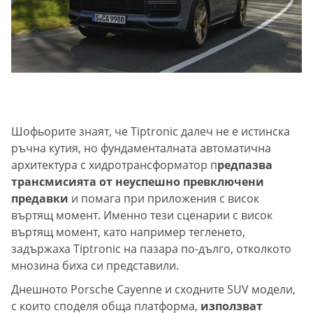
Шофьорите знаят, че Tiptronic далеч не е истинска
ръчна кутия, но фундаменталната автоматична
архитектура с хидротрансформатор п
редпазва
трансмисията от неуспешно превключени
предавки
и помага при приложения с висок
въртящ момент. Именно тези сценарии с висок
въртящ момент, като например тегленето,
задържаха Tiptronic на пазара по-дълго, отколкото
мнозина биха си представили.
Днешното Porsche Cayenne и сходните SUV модели,
с които споделя обща платформа,
използват