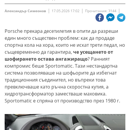
Александър Симеонов
17.05.2026 17:02
Прочитания: 3144
Porsche прекара десетилетия в опити да разреши
един много съществен проблем: как да продаде
спортна кола на хора, които не искат трети педал, но
същевременно да гарантира,
че усещането от
шофирането остава ангажиращо
? Ранният
компромис беше Sportomatic. Тази нестандартна
система позволяваше на шофьорите да избегнат
традиционния съединител, но въпреки това
превключваше като ръчна скоростна кутия, а
хидротрансформатор заместваше маховика.
Sportomatic е спряна от производство през 1980 г.