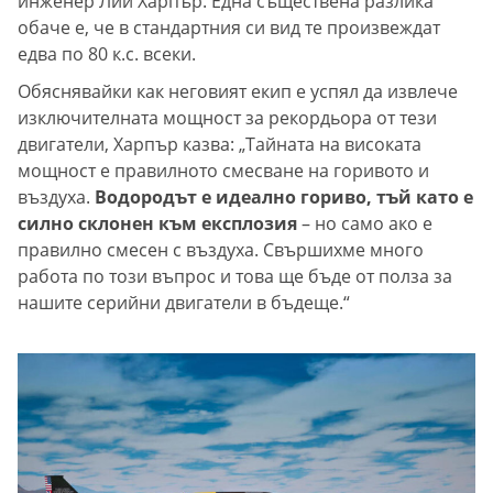
инженер Лий Харпър. Една съществена разлика
обаче е, че в стандартния си вид те произвеждат
едва по 80 к.с. всеки.
Обяснявайки как неговият екип е успял да извлече
изключителната мощност за рекордьора от тези
двигатели, Харпър казва: „Тайната на високата
мощност е правилното смесване на горивото и
въздуха.
Водородът е идеално гориво, тъй като е
силно склонен към експлозия
– но само ако е
правилно смесен с въздуха. Свършихме много
работа по този въпрос и това ще бъде от полза за
нашите серийни двигатели в бъдеще.“