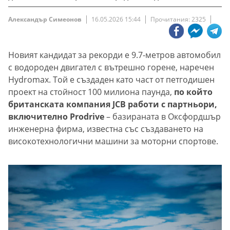
Александър Симеонов
16.05.2026 15:44
Прочитания: 2325
Новият кандидат за рекорди е 9.7-метров автомобил
с водороден двигател с вътрешно горене, наречен
Hydromax. Той е създаден като част от петгодишен
проект на стойност 100 милиона паунда,
по който
британската компания JCB работи с партньори,
включително Prodrive
– базираната в Оксфордшър
инженерна фирма, известна със създаването на
високотехнологични машини за моторни спортове.