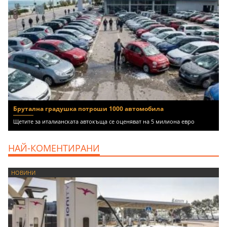
Брутална градушка потроши 1000 автомобила
Щетите за италианската автокъща се оценяват на 5 милиона евро
НАЙ-КОМЕНТИРАНИ
НОВИНИ