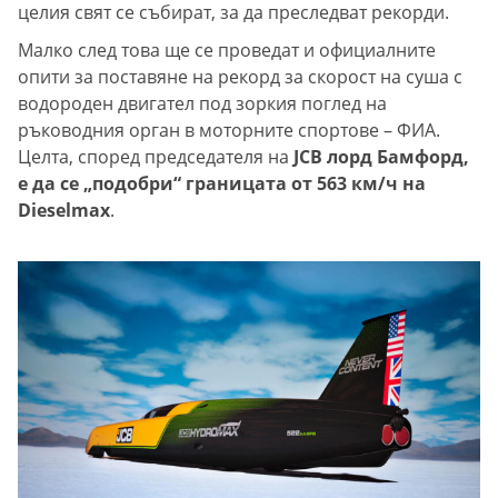
целия свят се събират, за да преследват рекорди.
Малко след това ще се проведат и официалните
опити за поставяне на рекорд за скорост на суша с
водороден двигател под зоркия поглед на
ръководния орган в моторните спортове – ФИА.
Целта, според председателя на
JCB лорд Бамфорд,
е да се „подобри“ границата от 563 км/ч на
Dieselmax
.