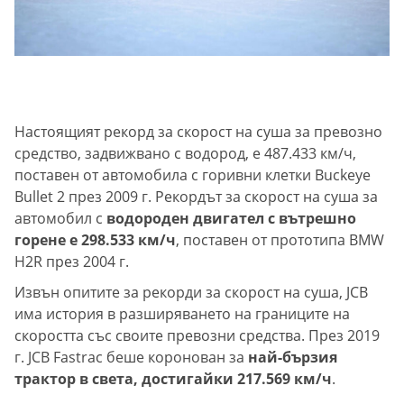
Настоящият рекорд за скорост на суша за превозно
средство, задвижвано с водород, е 487.433 км/ч,
поставен от автомобила с горивни клетки Buckeye
Bullet 2 през 2009 г. Рекордът за скорост на суша за
автомобил с
водороден двигател с вътрешно
горене е 298.533 км/ч
, поставен от прототипа BMW
H2R през 2004 г.
Извън опитите за рекорди за скорост на суша, JCB
има история в разширяването на границите на
скоростта със своите превозни средства. През 2019
г. JCB Fastrac беше коронован за
най-бързия
трактор в света, достигайки 217.569 км/ч
.