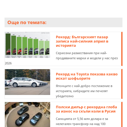
Още по темата:
Рекорд: Българският пазар
записа най-силния април в
историята
Сериозни размествания при най-
продаваните марки и модели у нас през
2026
Рекорд на Toyota показва какво
искат шофьорите
Японците с най-добро постижение в
историята, хибридите им печелят
убедително
Полски дилър с рекордна глоба
за износ на скъпи коли в Русия
Санкцията от 5,56 млн долара е за
нелегален трансфоер на над 100