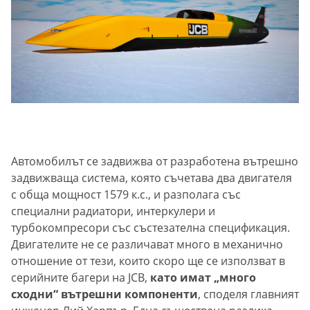
Автомобилът се задвижва от разработена вътрешно
задвижваща система, която съчетава два двигателя
с обща мощност 1579 к.с., и разполага със
специални радиатори, интеркулери и
турбокомпресори със състезателна спецификация.
Двигателите не се различават много в механично
отношение от тези, които скоро ще се използват в
серийните багери на JCB,
като имат „много
сходни“ вътрешни компоненти
, споделя главният