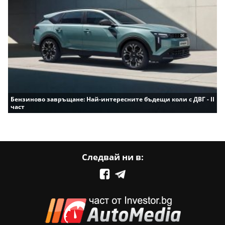
Бензиново завръщане: Най-интересните бъдещи коли с ДВГ - II
част
Следвай ни в: