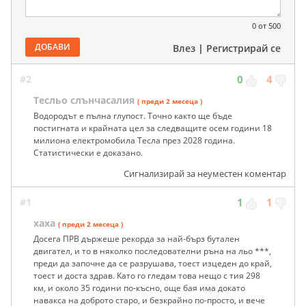
0
от 500
ДОБАВИ
Влез
|
Регистрирай се
#2
0
4
Тесльо слънчасалия
( преди 2 месеца )
Водородът е пълна глупост. Точно както ще бъде
постигната и крайната цел за следващите осем години 18
милиона електромобила Тесла през 2028 година.
Статистически е доказано.
Сигнализирай за неуместен коментар
#1
1
1
хаха
( преди 2 месеца )
Досега ПРВ държеше рекорда за най-бърз бутален
двигател, и то в няколко последователни ръна на льо ***,
преди да започне да се разрушава, тоест изцеден до край,
тоест и доста здрав. Като го гледам това нещо с тия 298
км, и около 35 години по-късно, още бая има докато
навакса на доброто старо, и безкрайно по-просто, и вече