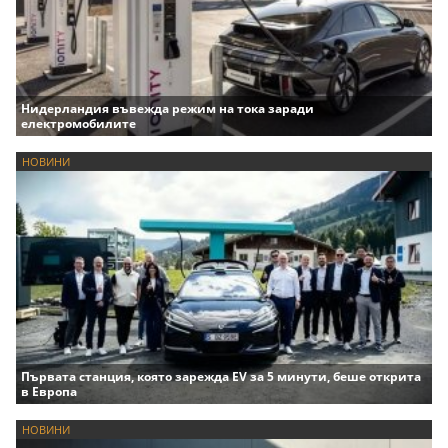
Нидерландия въвежда режим на тока заради
електромобилите
НОВИНИ
Първата станция, която зарежда EV за 5 минути, беше открита
в Европа
НОВИНИ