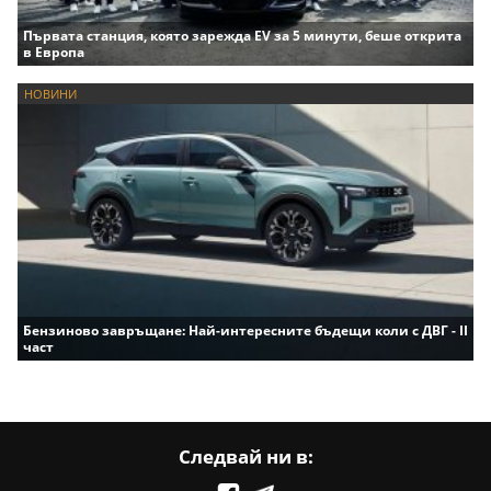
Първата станция, която зарежда EV за 5 минути, беше открита
в Европа
НОВИНИ
Бензиново завръщане: Най-интересните бъдещи коли с ДВГ - II
част
Следвай ни в: