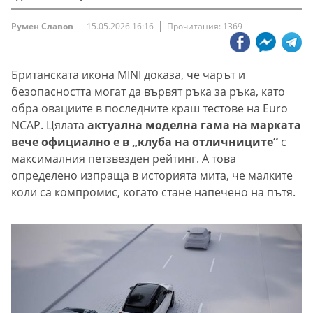
Румен Славов
15.05.2026 16:16
Прочитания: 1369
Британската икона MINI доказа, че чарът и
безопасността могат да вървят ръка за ръка, като
обра овациите в последните краш тестове на Euro
NCAP. Цялата
актуална моделна гама на марката
вече официално е в „клуба на отличниците“
с
максималния петзвезден рейтинг. А това
определено изпраща в историята мита, че малките
коли са компромис, когато стане напечено на пътя.