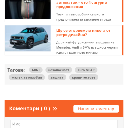
автоматик – ето 4 сигурни
предложения
Този тип автомобили са много
предпочитани за движение в града
Ще се отървем ли някога от
ретро дизайна?
Дори най-футуристичните модели на
Mercedes, Audi и BMW всъщност черпят
идеи от далечното минало
Тагове:
MINI
безопасност
Euro NCAP
малък автомобил
защита
краш-тестове
Коментари ( 0 )
Напиши коментар