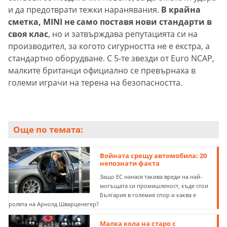
и да предотврати тежки наранявания.
В крайна
сметка, MINI не само поставя нови стандарти в
своя клас
, но и затвърждава репутацията си на
производител, за когото сигурността не е екстра, а
стандартно оборудване. С 5-те звезди от Euro NCAP,
малките британци официално се превърнаха в
големи играчи на терена на безопасността.
Още по темата:
Войната срещу автомобила: 20
непознати факта
Защо ЕС нанася такива вреди на най-
могъщата си промишленост, къде стои
България в големия спор и каква е
ролята на Арнолд Шварценегер?
Малка кола на старо с