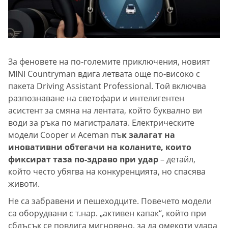
За феновете на по-големите приключения, новият
MINI Countryman вдига летвата още по-високо с
пакета Driving Assistant Professional. Той включва
разпознаване на светофари и интелигентен
асистент за смяна на лентата, който буквално ви
води за ръка по магистралата. Електрическите
модели Cooper и Aceman пъ
к залагат на
иновативни обтегачи на коланите, които
фиксират таза по-здраво при удар
– детайл,
който често убягва на конкуренцията, но спасява
животи.
Не са забравени и пешеходците. Повечето модели
са оборудвани с т.нар. „активен капак“, който при
сблъсък се повдига мигновено, за да омекоти удара