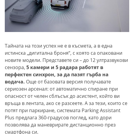
Тайната на този успех не е в късмета, а в една
истинска „дигитална броня“, с която са опаковани
новите модели. Представете си – до 12 ултразвукови
сензора,
5 камери и 5 радара работят в
перфектен синхрон, за да пазят гърба на
водача.
Още от базовата версия получавате
сериозен арсенал: от автоматично спиране при
опасност от челен сблъсък до асистент, който ви
връща в лентата, ако се разсеете. А за тези, които се
потят при паркиране, системата Parking Assistant
Plus предлага 360-градусов поглед, като дори
позволява да маневрирате дистанционно през
смартфона си.