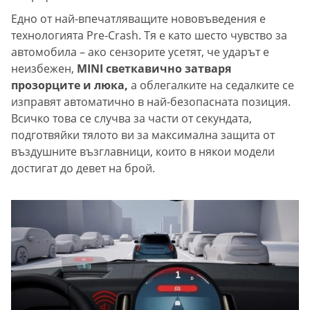
Едно от най-впечатляващите нововъведения е
технологията Pre-Crash. Тя е като шесто чувство за
автомобила – ако сензорите усетят, че ударът е
неизбежен,
MINI светкавично затваря
прозорците и люка,
а облегалките на седалките се
изправят автоматично в най-безопасната позиция.
Всичко това се случва за части от секундата,
подготвяйки тялото ви за максимална защита от
въздушните възглавници, които в някои модели
достигат до девет на брой.