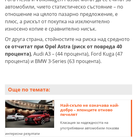
автомобили, чието статистическо състояние – по
отношение на цялото пазарно предложение, е
плюс, а рискът от покупка на изключително
износено копие е сравнително нисък.
От друга страна, стойностите на риска над средното
се отчитат при Opel Astra (риск от повреда 40
процента)
, Audi A3 – (44 процента), Ford Kuga (47
процента) и BMW 3-Series (63 процента).
Още по темата:
Най-скъпо не означава най-
добро – японците отново
печелят
Класация за надеждността на
употребявани автомобили показва
интересни резултати