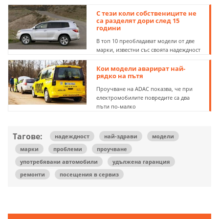
С тези коли собствениците не
са разделят дори след 15
години
В топ 10 преобладават модели от две
марки, известни със своята надеждност
Кои модели аварират най-
рядко на пътя
Проучване на ADAC показва, че при
електромобилите повредите са два
пъти по-малко
Тагове:
надеждност
най-здрави
модели
марки
проблеми
проучване
употребявани автомобили
удължена гаранция
ремонти
посещения в сервиз