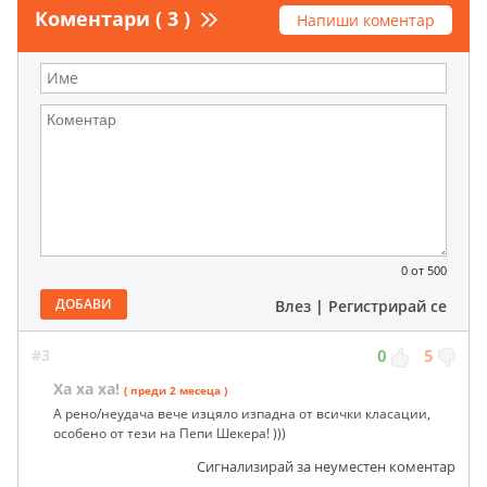
Коментари ( 3 )
Напиши коментар
0
от 500
ДОБАВИ
Влез
|
Регистрирай се
#3
0
5
Ха ха ха!
( преди 2 месеца )
А рено/неудача вече изцяло изпадна от всички класации,
особено от тези на Пепи Шекера! )))
Сигнализирай за неуместен коментар