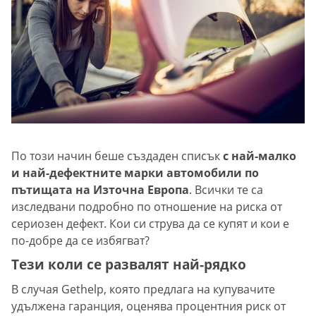
По този начин беше създаден списък
с най-малко
и най-дефектните марки автомобили по
пътищата на Източна Европа
. Всички те са
изследвани подробно по отношение на риска от
сериозен дефект. Кои си струва да се купят и кои е
по-добре да се избягват?
Тези коли се развалят най-рядко
В случая Gethelp, която предлага на купувачите
удължена гаранция, оценява процентния риск от