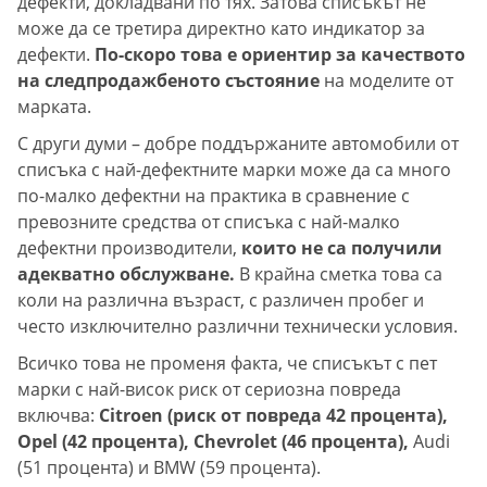
дефекти, докладвани по тях. Затова списъкът не
може да се третира директно като индикатор за
дефекти.
По-скоро това е ориентир за качеството
на следпродажбеното състояние
на моделите от
марката.
С други думи – добре поддържаните автомобили от
списъка с най-дефектните марки може да са много
по-малко дефектни на практика в сравнение с
превозните средства от списъка с най-малко
дефектни производители,
които не са получили
адекватно обслужване.
В крайна сметка това са
коли на различна възраст, с различен пробег и
често изключително различни технически условия.
Всичко това не променя факта, че списъкът с пет
марки с най-висок риск от сериозна повреда
включва:
Citroen (риск от повреда 42 процента),
Opel (42 процента), Chevrolet (46 процента),
Audi
(51 процента) и BMW (59 процента).