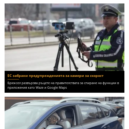
ЕС забрани предупрежденията за камери за скорост
Брюксел развързва ръцете на правителствата за спиране на функции в
приложения като Waze и Google Maps