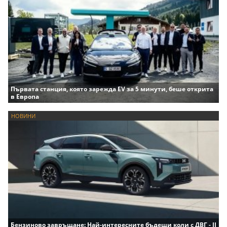
Първата станция, която зарежда EV за 5 минути, беше открита
в Европа
НОВИНИ
Бензиново завръщане: Най-интересните бъдещи коли с ДВГ - II