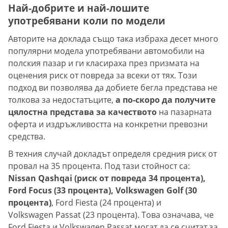
Най-добрите и най-лошите
употребявани коли по модели
Авторите на доклада също така избраха десет много
популярни модела употребявани автомобили на
полския пазар и ги класираха през призмата на
оценения риск от повреда за всеки от тях. Този
подход ви позволява да добиете бегла представа не
толкова за недостатъците,
а по-скоро да получите
цялостна представа за качеството
на пазарната
оферта и издръжливостта на конкретни превозни
средства.
В техния случай докладът определя средния риск от
провал на 35 процента. Под тази стойност са:
Nissan Qashqai (риск от повреда 34 процента),
Ford Focus (33 процента), Volkswagen Golf (30
процента)
, Ford Fiesta (24 процента) и
Volkswagen Passat (23 процента). Това означава, че
Ford Fiesta и Volkswagen Passat могат да се считат за