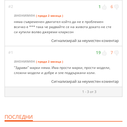
#2
1
6
анонимен
( преди 2 месеца )
няма съвременен двигател който да не е проблемен
всичко е *** така че радвайте се на живота докато не сте
си купили волво джереми кларксон
Сигнализирай за неуместен коментар
#1
19
7
анонимен
( преди 2 месеца )
"Здрави" марки няма. Има прости марки, прости модели,
сложни модели и добре и зле поддържани коли.
Сигнализирай за неуместен коментар
1 - 3 от 3
ПОСЛЕДНИ