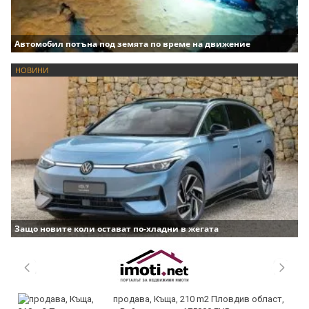
Автомобил потъна под земята по време на движение
НОВИНИ
Защо новите коли остават по-хладни в жегата
продава, Къща, 210 m2 Пловдив област,