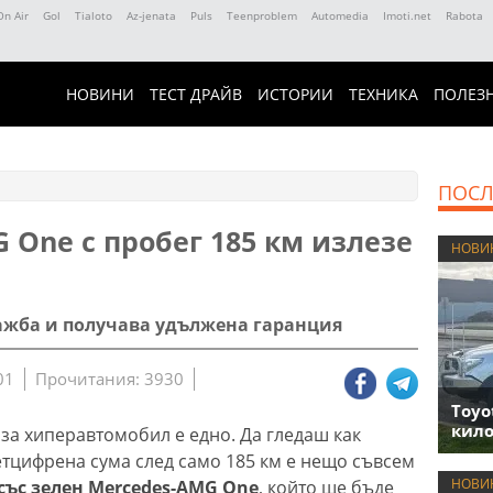
On Air
Gol
Tialoto
Az-jenata
Puls
Teenproblem
Automedia
Imoti.net
Rabota
НОВИНИ
ТЕСТ ДРАЙВ
ИСТОРИИ
ТЕХНИКА
ПОЛЕЗ
ПОСЛ
One с пробег 185 км излезе
НОВИ
дажба и получава удължена гаранция
01
Прочитания: 3930
Toyo
кило
а хиперавтомобил е едно. Да гледаш как
петцифрена сума след само 185 км е нещо съвсем
НОВИ
 със зелен Mercedes-AMG One
, който ще бъде