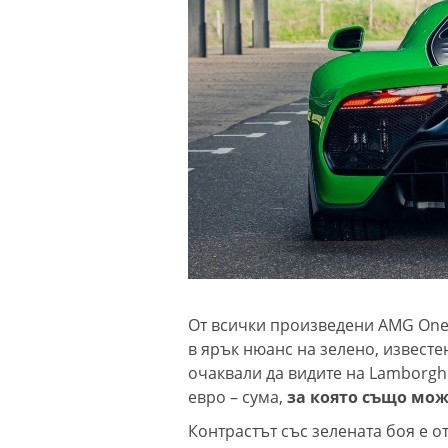
От всички произведени AMG One,
в ярък нюанс на зелено, известен
очаквали да видите на Lamborghin
евро – сума,
за която също мож
Контрастът със зелената боя е о