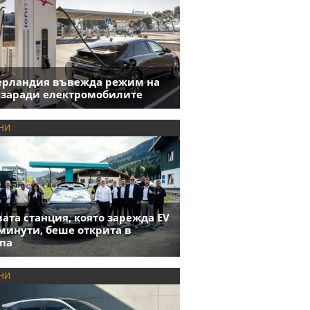
ерландия въвежда режим на
 заради електромобилите
НИ
ата станция, която зарежда EV
 минути, беше открита в
па
НИ