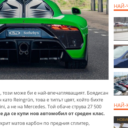
НАЙ-
 този може би е най-впечатляващият. Боядисан
 като Reingrün, това е типът цвят, който бихте
НАЙ-
i, а не на Mercedes. Той обаче струва 27 500
е да се купи нов автомобил от среден клас.
НОВИ
ткрит матов карбон по предния сплитер,