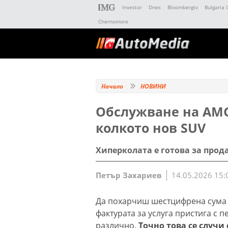
Investor
Dnes
Bloombergtv
Bulgaria 
Chernomore
Начало
НОВИНИ
Обслужване на AMG 
колкото нов SUV
Хиперколата е готова за про
Петър Захариев
14.05.2026 15:
Да похарчиш шестцифрена сума з
фактурата за услуга пристига с 
различно.
Точно това се случи