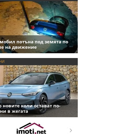
мобил потъна под земята по
е на движение
НИ
 новите коли остават по-
ни в жегата