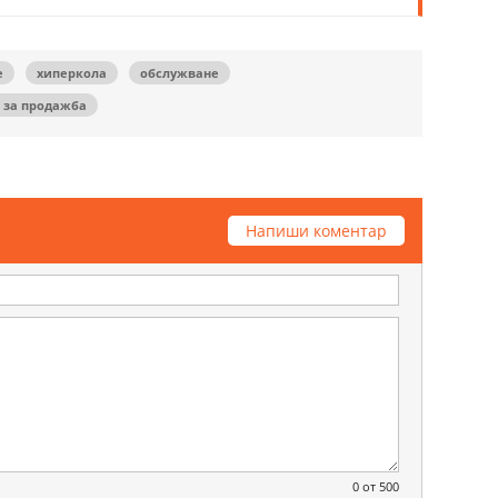
e
хиперкола
обслужване
 за продажба
Напиши коментар
0
от 500