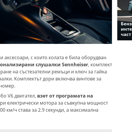
Бенз
инте
част
и аксесоари, с които колата е била оборудван
онализирани слушалки Sennheiser
, комплект
ране на състезателни ремъци и ключ за гайка
чалки. Комплектът дори включва винтове за
номер.
рбо V6 двигател,
взет от програмата на
тири електрически мотора за съвкупна мощност
100 км/ч става за 2.9 секунди, а максимална