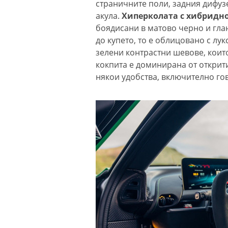
страничните поли, задния дифуз
акула.
Хиперколата с хибридн
боядисани в матово черно и гла
до купето, то е облицовано с лу
зелени контрастни шевове, които
кокпита е доминирана от открити
някои удобства, включително го