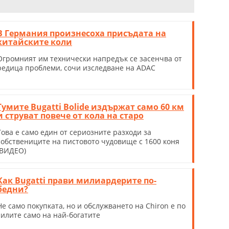
В Германия произнесоха присъдата на
китайските коли
Огромният им технически напредък се засенчва от
редица проблеми, сочи изследване на ADAC
Гумите Bugatti Bolide издържат само 60 км
и струват повече от кола на старо
Това е само един от сериозните разходи за
собствениците на пистовото чудовище с 1600 коня
(ВИДЕО)
Как Bugatti прави милиардерите по-
бедни?
Не само покупката, но и обслужването на Chiron е по
силите само на най-богатите