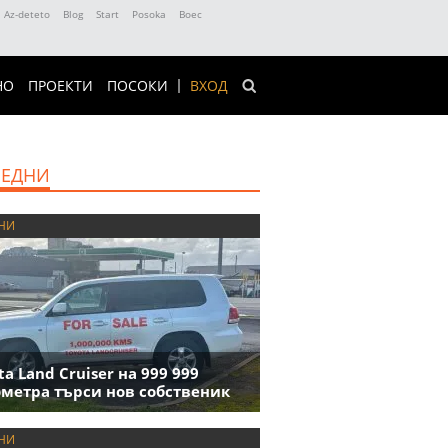
Az-deteto
Blog
Start
Posoka
Boec
НО
ПРОЕКТИ
ПОСОКИ
ВХОД
ЕДНИ
НИ
ta Land Cruiser на 999 999
метра търси нов собственик
НИ