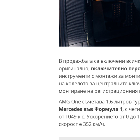
В продажбата са включени всичк
оригинално,
включително перс
инструменти с монтажи за монти
на колелото за централните клю
монтиране на регистрационния 
AMG One съчетава 1.6-литров ту
Mercedes във Формула 1
, с че
от 1049 к.с. Ускорението от 0 до 
скорост е 352 км/ч.