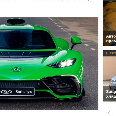
Авто
врем
НОВИ
Защо
хлад