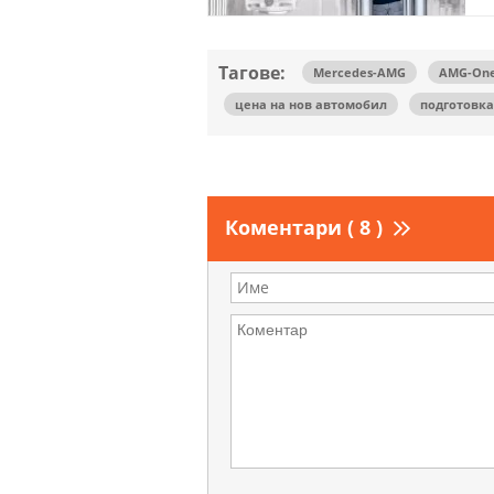
Тагове:
Mercedes-AMG
AMG-On
цена на нов автомобил
подготовка
Коментари ( 8 )