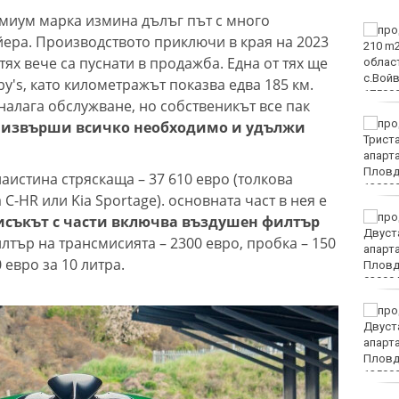
миум марка измина дълъг път с много
Затварят за кратко ул.
ейера. Производството приключи в края на 2023
„Вълноломна“ в неделя
 тях вече са пуснати в продажба. Една от тях ще
y's, като километражът показва едва 185 км.
налага обслужване, но собственикът все пак
40 пияни и дрогирани
G извърши всичко необходимо и удължи
шофьори спипа КАТ за
ден
наистина стряскаща – 37 610 евро (толкова
 C-HR или Kia Sportage). основната част в нея е
DARA, Орлин Павлов и
исъкът с части включва въздушен филтър
любими варненски
тър на трансмисията – 2300 евро, пробка – 150
изпълнители ще пеят на
 евро за 10 литра.
празника на Варна
БАБХ и ДАНС иззеха 115
кг и 527 литра опасни и
забранени продукти за
растителна защита