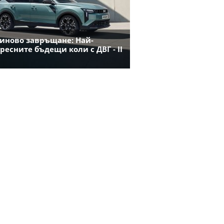
иново завръщане: Най-
ресните бъдещи коли с ДВГ - II