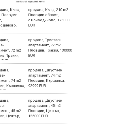
продава, Къща, 210 m2
ПСЖ 
Пловдив област,
врат
с.Войводиново, 175000
EUR
продава, Тристаен
Мара
апартамент, 72 m2
смър
Пловдив, Тракия, 130000
толк
EUR
продава, Двустаен
Крис
апартамент, 74 m2
арог
Пловдив, Кършияка,
плув
92999 EUR
продава, Двустаен
Зида
апартамент, 45 m2
да п
Пловдив, Център,
125000 EUR