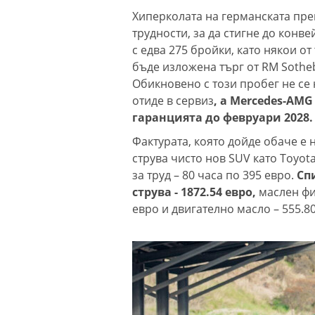
Хиперколата на германската пре
трудности, за да стигне до конв
с едва 275 бройки, като някои от
бъде изложена търг от RM Sotheb
Обикновено с този пробег не се 
отиде в сервиз
, а Mercedes-AM
гаранцията до февруари 2028.
Фактурата, която дойде обаче е 
струва чисто нов SUV като Toyota
за труд – 80 часа по 395 евро.
Сп
струва - 1872.54 евро,
маслен фил
евро и двигателно масло – 555.80