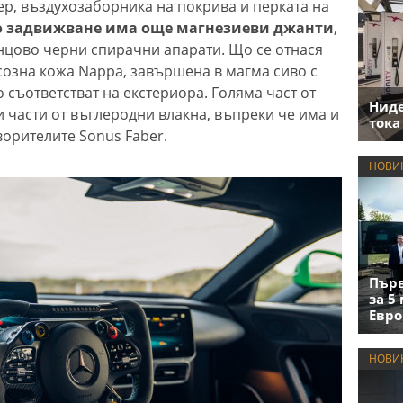
ер, въздухозаборника на покрива и перката на
о задвижване има още магнезиеви джанти
,
нцово черни спирачни апарати. Що се отнася
ксозна кожа Nappa, завършена в магма сиво с
 съответстват на екстериора. Голяма част от
Нид
 части от въглеродни влакна, въпреки че има и
тока
ворителите Sonus Faber.
НОВИ
Първ
за 5
Евро
НОВИ