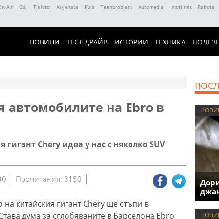
On Air
Gol
Tialoto
Az-jenata
Puls
Teenproblem
Automedia
Imoti.net
Rabota
НОВИНИ
ТЕСТ ДРАЙВ
ИСТОРИИ
ТЕХНИКА
ПОЛЕЗ
ПОСЛ
я автомобилите на Ebro в
НОВИ
 гигант Chery идва у нас с няколко SUV
30
Прочитания: 3150
Дори
джан
 на китайския гигант Chery ще стъпи в
тава дума за сглобяваните в Барселона Еbro,
НОВИ