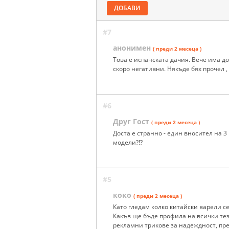
ДОБАВИ
#7
анонимен
( преди 2 месеца )
Това е испанската дачия. Вече има до
скоро негативни. Някъде бях прочел , 
#6
Друг Гост
( преди 2 месеца )
Доста е странно - един вносител на 3
модели?!?
#5
коко
( преди 2 месеца )
Като гледам колко китайски варели се
Какъв ще бъде профила на всички те
рекламни трикове за надеждност, прец