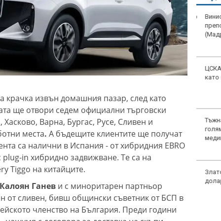
Винисиус Жуниор
преподписа с Реал
(Мадрид)
ЦСКА удари с 3:0 Макаби
като гост
 крачка извън домашния пазар, след като
ата ще отвори седем официални търговски
, Хасково, Варна, Бургас, Русе, Сливен и
Тъжна вест! Почина
голямо име в
ботни места
.
А бъдещите клиентите ще получат
медицината
ента са налични в Испания - от хибридния EBRO
 plug-in хибридно задвижване. Те са на
ry Tiggo на китайците.
Златото стигна до 4295
долара за унция
а Калоян Ганев
и с миноритарен партньор
ен от сливен, бивш общински съветник от БСП в
пейското членство на България. Преди години