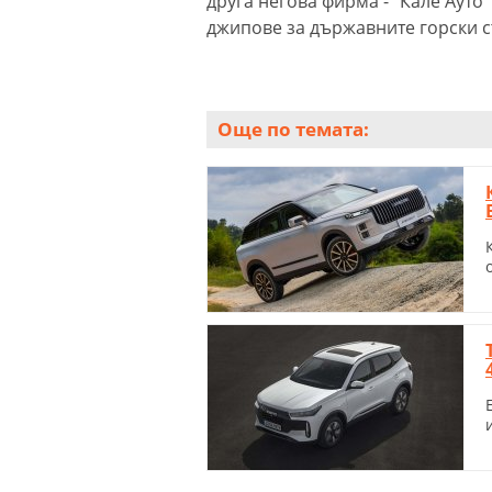
друга негова фирма - "Кале Ауто"
джипове за държавните горски с
Още по темата: