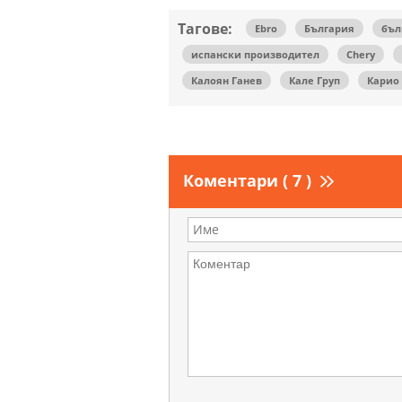
Тагове:
Ebro
България
бъл
испански производител
Chery
Калоян Ганев
Кале Груп
Карио 
Коментари ( 7 )