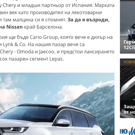
 Chery и младши партньор от Испания. Марката
вин век като производител на лекотоварни
и там малцина си я спомнят.
За да я възроди,
на Nissan
край Барселона.
ия ще бъде Cario Group, която вече е дилър на
Герм
 и Lynk & Co. На нашия пазар вече са
12Cil
Chery - Omoda и Jaecoo, и предстои лансирането
исок пазарен сегмент Lepas.
НОВИ
Защо
от н