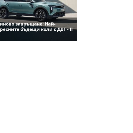
иново завръщане: Най-
ресните бъдещи коли с ДВГ - II