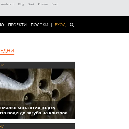
Az-deteto
Blog
Start
Posoka
Boec
НО
ПРОЕКТИ
ПОСОКИ
ВХОД
ЕДНИ
НИ
 малко мръсотия върху
та води до загуба на контрол
НИ