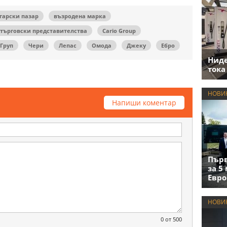
гарски пазар
възродена марка
търговски представителства
Cario Group
Груп
Чери
Лепас
Омода
Джеку
Ебро
Нид
тока
НОВИ
Напиши коментар
Първ
за 5
Евро
НОВИ
0
от 500