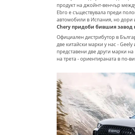
продукт на джойнт-венчър между
Ebro е съществувала преди поло
автомобили в Испания, но дори 
Chery придоби бившия завод 
Официален дистрибутор в Българ
две китайски марки у нас - Geely
представени две други марки на 
на трета - ориентираната в по-в