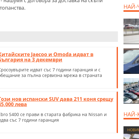
 - нашумя с договора за доставка на скъпи
НАЙ-
топанства.
Китайските Jaecoo и Omoda идват в
България на 3 декември
Кросоувърите идват със 7 години гаранция и с
обещание за пълна сервизна мрежа в страната
Този нов испански SUV дава 211 коня срещу
45,000 лева
НАЙ-
Еbro S400 се прави в старата фабрика на Nissan и
идва със 7 години гаранция
НОВИ