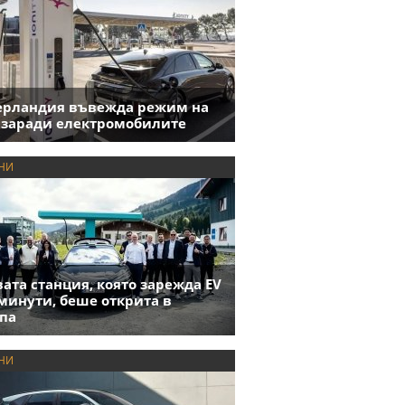
ерландия въвежда режим на
 заради електромобилите
НИ
ата станция, която зарежда EV
 минути, беше открита в
па
НИ