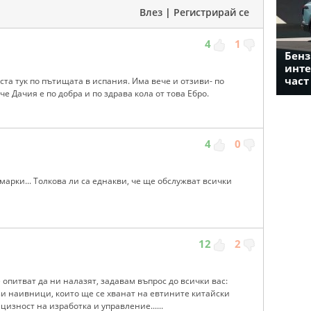
Влез
|
Регистрирай се
4
1
Бенз
инте
част
ста тук по пътищата в испания. Има вече и отзиви- по
че Дачия е по добра и по здрава кола от това Ебро.
4
0
 марки... Толкова ли са еднакви, че ще обслужват всички
12
2
 опитват да ни налазят, задавам въпрос до всички вас:
зи наивници, които ще се хванат на евтините китайски
изност на изработка и управление......