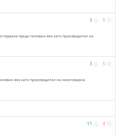
3
5
ествувала преди половин век като производител на
3
5
половин век като производител на лекотоварни
11
4