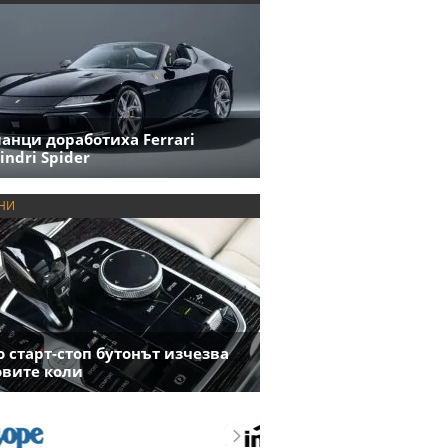
анци доработиха Ferrari
indri Spider
НИ
 старт-стоп бутонът изчезва
овите коли