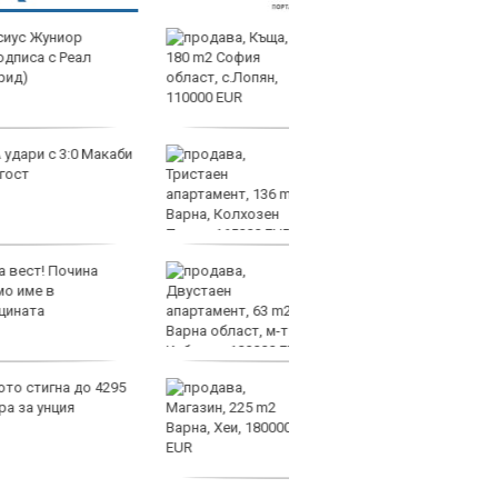
продава, Къща, 180 m2
Фено
София област, с.Лопян,
Авив
110000 EUR
загу
и по
продава, Тристаен
Хрис
апартамент, 136 m2
над 
Варна, Колхозен Пазар,
ни д
165000 EUR
увер
останем смирени
продава, Двустаен
Жоел
апартамент, 63 m2
Свър
Варна област, м-т
поло
Кабакум, 109000 EUR
чака
реванша с Макаби (Тел Ав
продава, Магазин, 225
Трен
m2 Варна, Хеи, 180000
ЦСКА
EUR
в Со
огр
предизвикателство