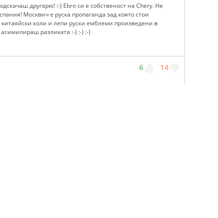
дскачаш другарю! :-) Ebro си е собственост на Chery. Не
спания! Москвич е руска пропаганда зад която стои
 китаяйски коли и лепи руски емблеми произведени в
симилираш разликата :-) :-) :-)
6
14
вийците лепят сайде ембелмите дори и не
сквич. Хайде на плюенето от великите разбирачи,дето
 на чушкопека за 3 чушки.
Следвай ни в: