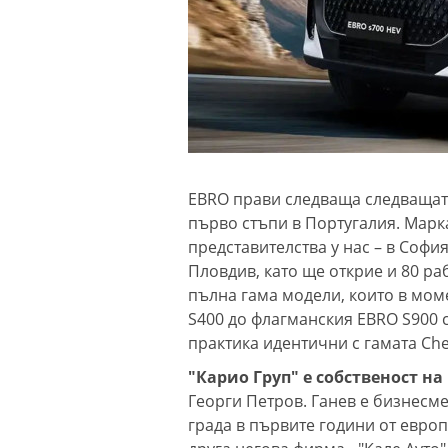
EBRO прави следваща следващата
първо стъпи в Португалия. Марк
представителства у нас –
в София
Пловдив, като ще открие и 80 ра
пълна гама модели, които в мом
S400 до флагманския EBRO S900 с
практика идентични с гамата Che
"Карио Груп" е собственост н
Георги Петров. Ганев е бизнесм
града в първите години от евро