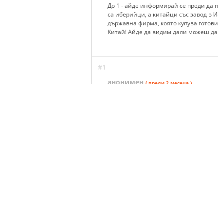
До 1 - айде информирай се преди да по
са иберийци, а китайци със завод в И
държавна фирма, която купува готови
Китай! Айде да видим дали можеш да а
#1
анонимен
( преди 2 месеца )
Ко стана бре,испански Москвич ибер
сглобяват,както поне руснаците с Мо
китайците им взеха и производството
1 - 7 от 7