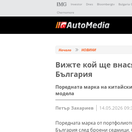
Investor
Dnes
Bloombergtv
Bulgaria 
Chernomore
Начало
НОВИНИ
Вижте кой ще внас
България
Поредната марка на китайския
модела
Петър Захариев
14.05.2026 09:
Поредната марка от портфолиото
България след броени седмици. С