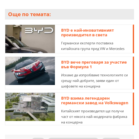
Още по темата:
BYD е най-иновативният
производител в света
Германски експерти поставиха
китайската група пред VW и Mercedes
BYD вече преговаря за участие
във Формула 1
Искаме да изпробваме технологиите си
срещу най-добрите, заяви един от
шефовете на концерна
BYD взима легендарен
германски завод на Volkswagen
Китайският производител ще получи
част от някога най-модерната фабрика
на концерна