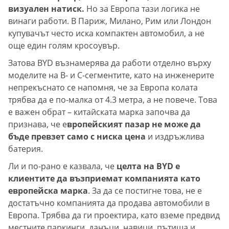
визуален натиск.
Но за Европа тази логика не
винаги работи. В Париж, Милано, Рим или Лондон
купувачът често иска компактен автомобил, а не
още един голям кросоувър.
Затова BYD възнамерява да работи отделно върху
моделите на B- и C-сегментите, като на инженерите
непрекъснато се напомня, че за Европа колата
трябва да е по-малка от 4.3 метра, а не повече. Това
е важен обрат – китайската марка започва да
признава, че е
вропейският пазар не може да
бъде превзет само с ниска цена
и издръжлива
батерия.
Ли и по-рано е казвала, че
целта на BYD е
клиентите да възприемат компанията като
европейска марка
. За да се постигне това, не е
достатъчно компанията да продава автомобили в
Европа. Трябва да ги проектира, като вземе предвид
местните паркинги, данъци, навици, пътища и