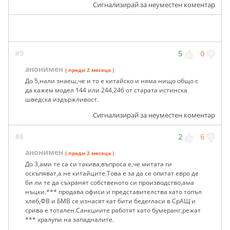
Сигнализирай за неуместен коментар
#9
5
0
анонимен
( преди 2 месеца )
До 5,нали знаеш,че и то е китайско и няма нищо общо с
да кажем модел 144 или 244,246 от старата истинска
шведска издържливост.
Сигнализирай за неуместен коментар
#8
2
6
анонимен
( преди 2 месеца )
До 3,ами те са си такива,въпроса е,че митата ги
оскъпяват,а не китайците.Това е за да се опитат евро де
би ли те да съхранят собственото си производство,ама
нъцки.*** продава офиси и представителства като топъл
хляб,ФВ и БМВ се изнасят кат бити бедегласи в СрАЩ и
срива е тотален.Санкциите работят като бумеранг,режат
*** хралупи на западналите.