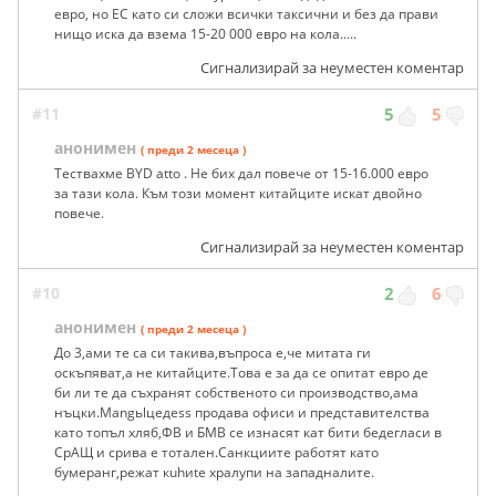
евро, но ЕС като си сложи всички таксични и без да прави
нищо иска да взема 15-20 000 евро на кола.....
Сигнализирай за неуместен коментар
#11
5
5
анонимен
( преди 2 месеца )
Тествахме BYD atto . Не бих дал повече от 15-16.000 евро
за тази кола. Към този момент китайците искат двойно
повече.
Сигнализирай за неуместен коментар
#10
2
6
анонимен
( преди 2 месеца )
До 3,ами те са си такива,въпроса е,че митата ги
оскъпяват,а не китайците.Това е за да се опитат евро де
би ли те да съхранят собственото си производство,ама
нъцки.Маngьlцедеss продава офиси и представителства
като топъл хляб,ФВ и БМВ се изнасят кат бити бедегласи в
СрАЩ и срива е тотален.Санкциите работят като
бумеранг,режат кuhиtе хралупи на западналите.