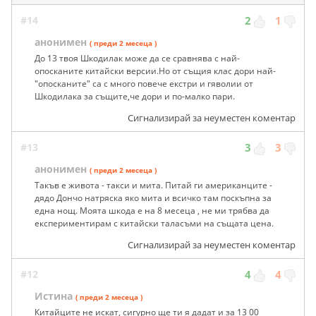
#14
2
1
анонимен
( преди 2 месеца )
До 13 твоя Шкодилак може да се сравнява с най-
опосканите китайски версии.Но от същия клас дори най-
"опосканите" са с много повече екстри и гяволии от
Шкодилака за същите,че дори и по-малко пари.
Сигнализирай за неуместен коментар
#13
3
3
анонимен
( преди 2 месеца )
Такъв е живота - такси и мита. Питай ги американците -
дядо Дончо натряска яко мита и всичко там поскъпна за
една нощ. Моята шкода е на 8 месеца , не ми трябва да
експериментирам с китайски таласъми на същата цена.
Сигнализирай за неуместен коментар
#12
4
4
Истина
( преди 2 месеца )
Китайците не искат, сигурно ще ти я дадат и за 13 00