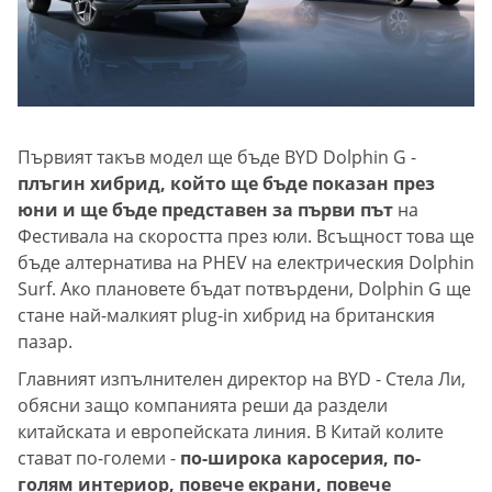
Първият такъв модел ще бъде BYD Dolphin G -
плъгин хибрид, който ще бъде показан през
юни и ще бъде представен за първи път
на
Фестивала на скоростта през юли. Всъщност това ще
бъде алтернатива на PHEV на електрическия Dolphin
Surf. Ако плановете бъдат потвърдени, Dolphin G ще
стане най-малкият plug-in хибрид на британския
пазар.
Главният изпълнителен директор на BYD - Стела Ли,
обясни защо компанията реши да раздели
китайската и европейската линия. В Китай колите
стават по-големи -
по-широка каросерия, по-
голям интериор, повече екрани, повече