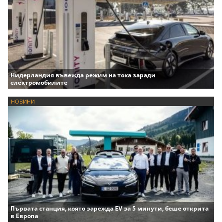
Нидерландия въвежда режим на тока заради
електромобилите
НОВИНИ
Първата станция, която зарежда EV за 5 минути, беше открита
в Европа