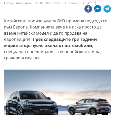
Петър Захариев
13.05.2026 17:17
Прочитания: 8461
Китайският производител BYD променя подхода си
към Европа. Компанията вече не иска просто да
вземе китайски модел и да го продава на
европейците.
През следващите три години
марката ще пусне вълна от автомобили,
специално проектирани за европейски пътища,
градове и вкусове.