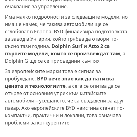
очаквания за управление.
Има малко подробности за следващите модели, но
имаше намек, че такива автомобили ще се
сглобяват в Европа. BYD финализира подготовката
за завод в Унгария, който трябва да отвори по-
късно тази година.
Dolphin Surf и Atto 2 са
първите модели, които се произвеждат там
, а
Dolphin G ще се се присъедини към тях.
За европейските марки това е сигнал за
пробуждане.
BYD вече знае как да натиска
цената и технологиите,
а сега се опитва да се
отърве от основния упрек към китайските
автомобили – усещането, че са създадени за друг
пазар. Ако европейските BYD наистина станат по-
компактни, практични и локални, това означава
проблеми за конкурентите.