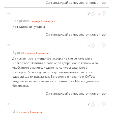
Сигнализирай за неуместен коментар
#7
0
0
Георгиев
( преди 2 месеца )
На година си купувам
Сигнализирай за неуместен коментар
#6
6
3
Бургас
( преди 2 месеца )
Да коментирате нещо което дори не сте се качвали е
малко тъпо. Возията е повече от добра. Да не говорим за
удобството в купето, където не се чувстваш като в
консерва. А свободата наред с икономичността скоро
едва ли ще ги надминат. Батерията е ясна, те и CATLса
водещи в света, като тяхната технология blade е доказано
безопасна.
Сигнализирай за неуместен коментар
#5
2
3
И а
( преди 2 месеца )