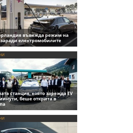
ерландия въвежда режим на
 заради електромобилите
НИ
ата станция, която зарежда EV
 минути, беше открита в
па
НИ