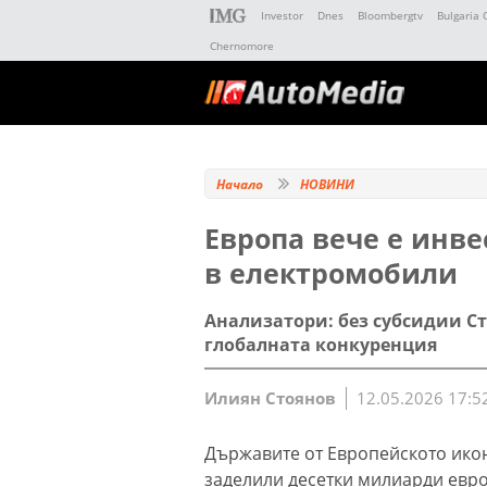
Investor
Dnes
Bloombergtv
Bulgaria 
Chernomore
Начало
НОВИНИ
Европа вече е инв
в електромобили
Анализатори: без субсидии Ст
глобалната конкуренция
Илиян Стоянов
12.05.2026 17:5
Държавите от Европейското ико
заделили десетки милиарди евро