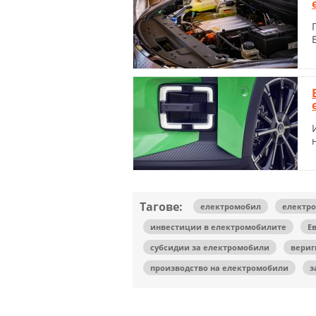
Тагове:
електромобил
електр
инвестиции в електромобилите
Е
субсидии за електромобили
вериг
производство на електромобили
з