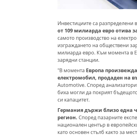
Инвестициите са разпределени 
от 109 милиарда евро отива з
самото производство на електро
изграждането на обществени зар
милиарда евро. Към момента в 
зарядни станции.
"В момента
Европа произвежда
електромобил, продаден на в
Automotive. Според анализатор
биха могли да покрият бъдещото
си капацитет.
Германия държи близо една ч
регион.
Според пазарните експе
национален център в европейск
като основен стълб както за мес