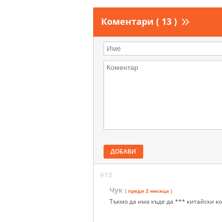
Коментари ( 13 )
ДОБАВИ
#13
Чук
( преди 2 месеца )
Тъкмо да има къде да *** китайски 