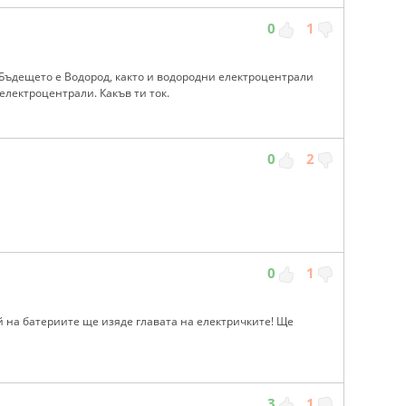
0
1
! Бъдещето е Водород, както и водородни електроцентрали
лектроцентрали. Какъв ти ток.
0
2
0
1
ай на батериите ще изяде главата на електричките! Ще
3
1