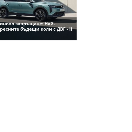
иново завръщане: Най-
ресните бъдещи коли с ДВГ - II