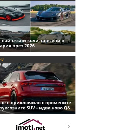
е най-скъпи коли, внесени в
ария през 2026
НИ
 не е приключило с промените
луксозните SUV - идва ново Q8