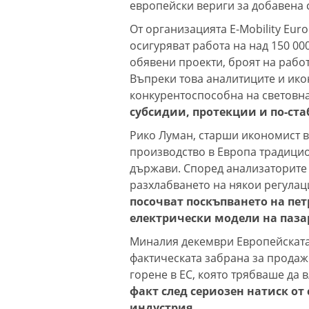
европейски вериги за добавена 
От организацията E-Mobility Eur
осигуряват работа на над 150 0
обявени проекти, броят на работ
Въпреки това аналитиците и ико
конкурентоспособна на световна
субсидии, протекции и по-ста
Рико Луман, старши икономист в
производство в Европа традици
държави. Според анализаторите
разхлабването на някои регулац
посочват поскъпването на петр
електрически модели на паза
Миналия декември Европейската
фактическата забрана за продаж
горене в ЕС, която трябваше да в
факт след сериозен натиск от
индустрия.