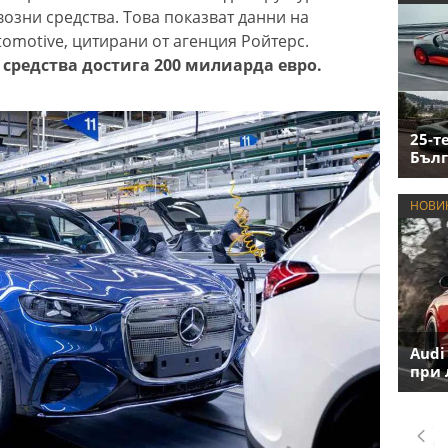
озни средства. Това показват данни на
omotive, цитирани от агенция Ройтерс.
средства достига 200 милиарда евро.
25-т
Бълг
НОВИ
Audi
при 