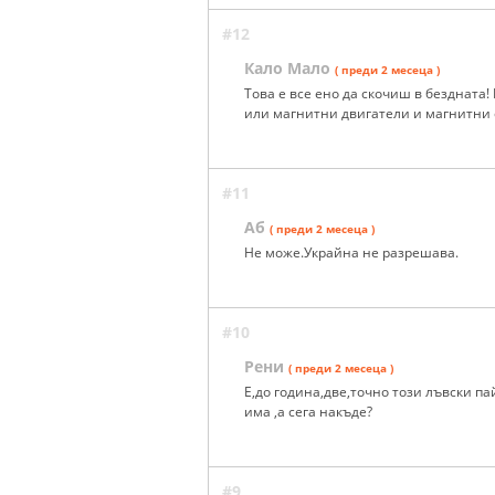
#12
Кало Мало
( преди 2 месеца )
Това е все ено да скочиш в бездната
или магнитни двигатели и магнитни е
#11
Аб
( преди 2 месеца )
Не може.Украйна не разрешава.
#10
Рени
( преди 2 месеца )
Е,до година,две,точно този лъвски п
има ,а сега накъде?
#9