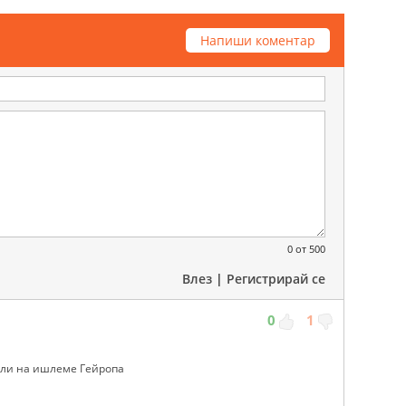
Напиши коментар
0
от 500
Влез
|
Регистрирай се
0
1
коли на ишлеме Гейропа