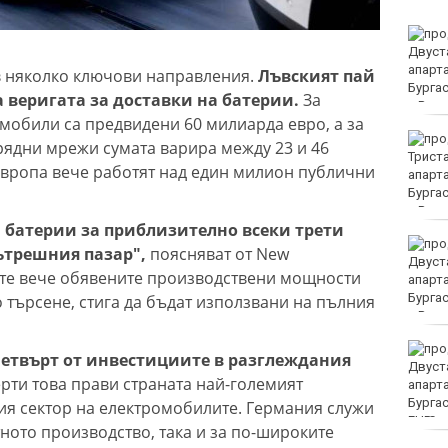
Петролът поевтинява
на фона на преговорите
между Иран и Оман
в няколко ключови направления.
Лъвският пай
а веригата за доставки на батерии.
За
мобили са предвидени 60 милиарда евро, а за
Здравното
ядни мрежи сумата варира между 23 и 46
министерство: Няма да
Европа вече работят над един милион публични
закриваме РЗИ-та
 батерии за приблизително всеки трети
Спипаха мъж с
ътрешния пазар",
поясняват от New
марихуана във Варна
ите вече обявените производствени мощности
 търсене, стига да бъдат използвани на пълния
Хванаха мъж, който
етвърт от инвестициите в разглеждания
повредил климатик на
рти това прави страната най-големият
търговски обект във
Варна
ия сектор на електромобилите. Германия служи
EUR
тното производство, така и за по-широките