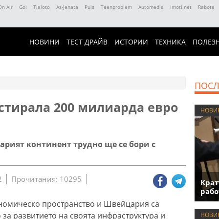
On Air
Gol
Tialoto
Az-jenata
Puls
Teenproblem
Automedia
Imoti.net
Rabota
НОВИНИ
ТЕСТ ДРАЙВ
ИСТОРИИ
ТЕХНИКА
ПОЛЕЗ
ПОСЛ
естирала 200 милиарда евро
НОВИ
арият континент трудно ще се бори с
2
Прочитания: 10295
Крат
рабо
номическо пространство и Швейцария са
 за развитието на своята инфраструктура и
НОВИ