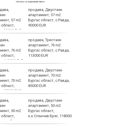
продава, Двустаен
"Фар
апартамент, 57 m2
Дуар
Бургас област, с.Равда,
90000 EUR
продава, Тристаен
В Ар
апартамент, 76 m2
след
Бургас област, с.Равда,
113000 EUR
продава, Двустаен
Само
апартамент, 70 m2
Стой
Бургас област, с.Равда,
пред
85000 EUR
продава, Двустаен
Оцен
апартамент, 50 m2
Влад
Бургас област,
срещ
к.к.Слънчев Бряг, 118000