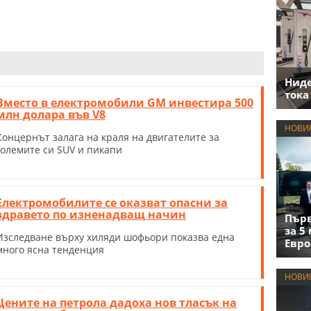
Нид
тока
Вместо в електромобили GM инвестира 500
млн долара във V8
НОВИ
Концернът залага на краля на двигателите за
големите си SUV и пикапи
Електромобилите се оказват опасни за
здравето по изненадващ начин
Първ
за 5
Изследване върху хиляди шофьори показва една
Евро
много ясна тенденция
НОВИ
Цените на петрола дадоха нов тласък на