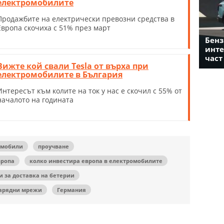
електромобилите
Продажбите на електрически превозни средства в
Европа скочиха с 51% през март
Бенз
инте
част
Вижте кой свали Tesla от върха при
електромобилите в България
Интересът към колите на ток у нас е скочил с 55% от
началото на годината
омобили
проучване
вропа
колко инвестира европа в електромобилите
и за доставка на бетерии
арядни мрежи
Германия