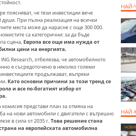
стойност.
НАЙ-
ope поясняват, че тези инвестиции вече
00 души. При пълна реализация на всички
ните места може да нарасне с още 300 000.
номистите са категорични: за да бъде
та сцена,
Европа все още има нужда от
билни цени на енергията.
 ING Research, отбелязва, че автомобилното
онно е съсредоточено в няколко големи
 инвестициите продължават, въпреки
ии.
Като основни причини за този тренд се
ола и все по-богатият избор от
ра.
 комисия представи план за отмяна на
НАЙ-
ба на нови автомобили с двигатели с вътрешно
лезе в сила от 2035 г.
Това решение стана
НОВИ
 страна на европейската автомобилна