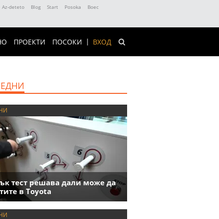
Az-deteto
Blog
Start
Posoka
Boec
НО
ПРОЕКТИ
ПОСОКИ
ВХОД
ЕДНИ
НИ
ък тест решава дали може да
тите в Toyota
НИ