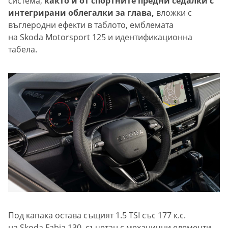
система,
както и от спортните предни седалки с
интегрирани облегалки за глава,
вложки с
въглеродни ефекти в таблото, емблемата
на Skoda Motorsport 125 и идентификационна
табела.
Под капака остава същият 1.5 TSI със 177 к.с.
на Skoda Fabia 130, съчетан с механични елементи,