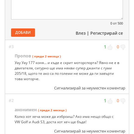
0
от 500
ДОБАВИ
Влез
|
Регистрирай се
#3
1
0
Пропов
( преди 2 месеца )
Уау Уау 177 коня... и къде е скрит моторспорта? Явно не е в
двигателя, сигурно ще има някви супер джанти с гуми
205/18, щото те ако са по големи не може да ги завърти
това моторче.
Сигнализирай за неуместен коментар
#2
1
0
анонимен
( преди 2 месеца )
Колко хот хеча може да изброиш? Ако има нещо общо с
VW Golf и Audi S3, доста хот хеч ще бъде!
Сигнализирай за неуместен коментар