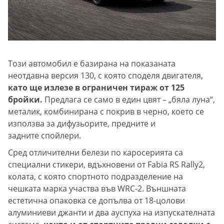
Този автомобил е базирана на показаната
неотдавна версия 130, с която споделя двигателя,
като ще излезе в ограничен тираж от 125
бройки.
Предлага се само в един цвят – „бяла луна“,
металик, комбинирана с покрив в черно, което се
използва за дифузьорите, предните и
задните спойлери.
Сред отличителни белези по каросерията са
специални стикери, вдъхновени от Fabia RS Rally2,
колата, с която спортното подразделение на
чешката марка участва във WRC-2. Външната
естетична опаковка се допълва от 18-цолови
алуминиеви джанти и два ауспуха на изпускателната