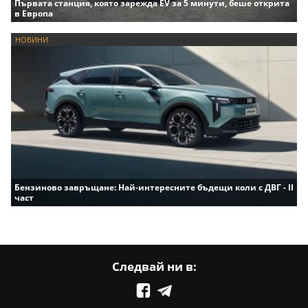
Първата станция, която зарежда EV за 5 минути, беше открита
в Европа
НОВИНИ
Бензиново завръщане: Най-интересните бъдещи коли с ДВГ - II
част
Следвай ни в: