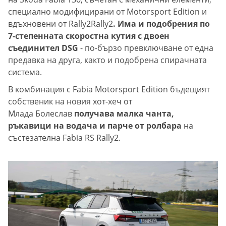
специално модифицирани от Motorsport Edition и
вдъхновени от Rally2Rally2
. Има и подобрения по
7-степенната скоростна кутия с двоен
съединител DSG
- по-бързо превключване от една
предавка на друга, както и подобрена спирачната
система.
В комбинация с Fabia Motorsport Edition бъдещият
собственик на новия хот-хеч от
Млада Болеслав
получава малка чанта,
ръкавици на водача и парче от ролбара
на
състезателна Fabia RS Rally2.