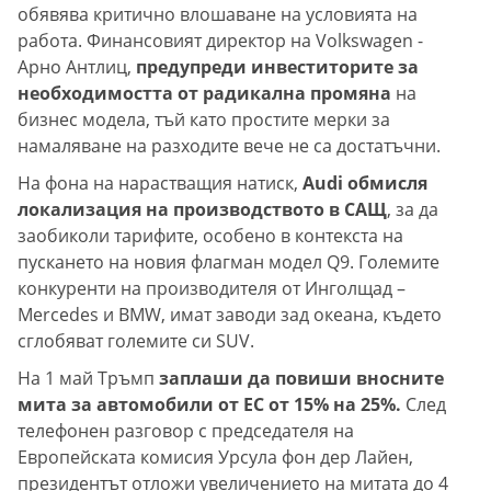
обявява критично влошаване на условията на
работа. Финансовият директор на Volkswagen -
Арно Антлиц,
предупреди инвеститорите за
необходимостта от радикална промяна
на
бизнес модела, тъй като простите мерки за
намаляване на разходите вече не са достатъчни.
На фона на нарастващия натиск,
Audi обмисля
локализация на производството в САЩ
, за да
заобиколи тарифите, особено в контекста на
пускането на новия флагман модел Q9. Големите
конкуренти на производителя от Инголщад –
Mercedes и BMW, имат заводи зад океана, където
сглобяват големите си SUV.
На 1 май Тръмп
заплаши да повиши вносните
мита за автомобили от ЕС от 15% на 25%.
След
телефонен разговор с председателя на
Европейската комисия Урсула фон дер Лайен,
президентът отложи увеличението на митата до 4