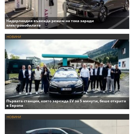
Нидерландия въвежда режим на тока заради
електромобилите
НОВИНИ
Първата станция, която зарежда EV за 5 минути, беше открита
в Европа
НОВИНИ