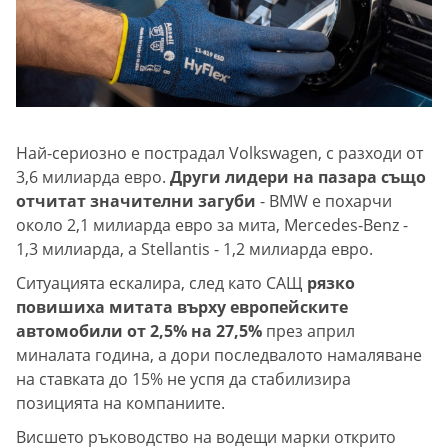
Най-сериозно е пострадал Volkswagen, с разходи от
3,6 милиарда евро.
Други лидери на пазара също
отчитат значителни загуби
- BMW е похарчи
около 2,1 милиарда евро за мита, Mercedes-Benz -
1,3 милиарда, а Stellantis - 1,2 милиарда евро.
Ситуацията ескалира, след като САЩ
рязко
повишиха митата върху европейските
автомобили от 2,5% на 27,5%
през април
миналата година, а дори последвалото намаляване
на ставката до 15% не успя да стабилизира
позицията на компаниите.
Висшето ръководство на водещи марки открито