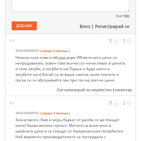
0
от 500
ДОБАВИ
Влез
|
Регистрирай се
#4
1
1
анонимен
( преди 2 месеца )
Немска кола нова е абсурд дори VW вече като цени са
непродаваеми, освен това всичко си начисляват в цената
и тези загуби, и загубите на Порше и Ауди както и
загубите им в Китай са за ваша сметка, моля платете и
после си ги обслужвайте пак при тях на златни цени.
Сигнализирай за неуместен коментар
#3
7
2
анонимен
( преди 2 месеца )
Значи ваген, бмв и мерц бъркат от джоба си да плащат
мита? Какво велика глупост. Митата са включени в
крайната цена и се плащат от Американския потребител.
Най вероятно производителите са пострадали с