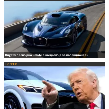
Bugatti превърна Bolide в шедьовър за колекционери
НОВИНИ