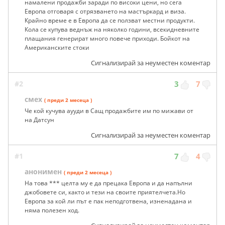
намалени продажби заради по високи цени, но сега
Европа отговаря с отрязването на мастъркард и виза.
Крайно време е в Европа да се ползват местни продукти.
Кола се купува веднъж на няколко години, всекидневните
плащания генерират много повече приходи. Бойкот на
Американските стоки
Сигнализирай за неуместен коментар
#2
3
7
смех
( преди 2 месеца )
Че кой кучува аууди в Сащ продажбите им по мижави от
на Датсун
Сигнализирай за неуместен коментар
#1
7
4
анонимен
( преди 2 месеца )
На това *** целта му е да прецака Европа и да напълни
джобовете си, както и тези на своите приятелчета.Но
Европа за кой ли път е пак неподготвена, изненадана и
няма полезен ход.