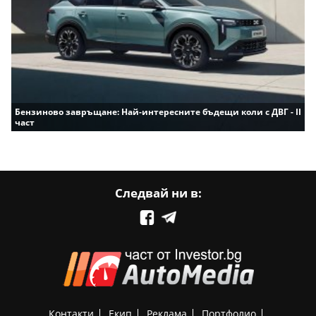
Бензиново завръщане: Най-интересните бъдещи коли с ДВГ - II
част
Следвай ни в:
Контакти
Екип
Реклама
Портфолио