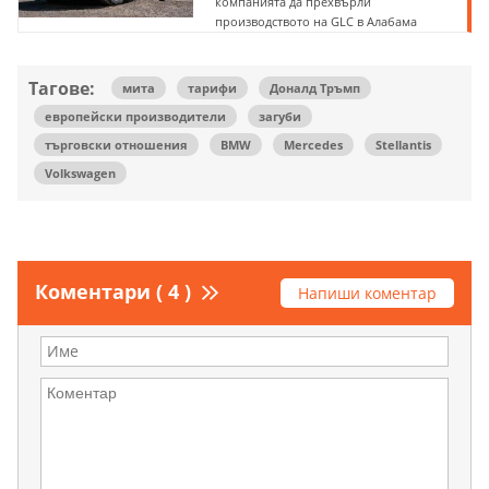
компанията да прехвърли
производството на GLC в Алабама
Тагове:
мита
тарифи
Доналд Тръмп
европейски производители
загуби
търговски отношения
BMW
Mercedes
Stellantis
Volkswagen
Коментари ( 4 )
Напиши коментар