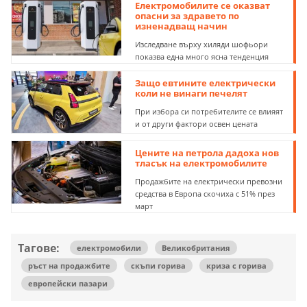
Електромобилите се оказват
опасни за здравето по
изненадващ начин
Изследване върху хиляди шофьори
показва една много ясна тенденция
Защо евтините електрически
коли не винаги печелят
При избора си потребителите се влияят
и от други фактори освен цената
Цените на петрола дадоха нов
тласък на електромобилите
Продажбите на електрически превозни
средства в Европа скочиха с 51% през
март
Тагове:
електромобили
Великобритания
ръст на продажбите
скъпи горива
криза с горива
европейски пазари