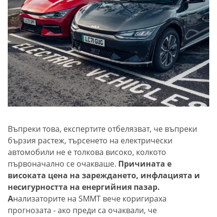
Въпреки това, експертите отбелязват, че въпреки
бързия растеж, търсенето на електрически
автомобили не е толкова високо, колкото
първоначално се очакваше.
Причината е
високата цена на зареждането, инфлацията и
несигурността на енергийния пазар.
А
нализаторите на SMMT вече коригираха
прогнозата - ако преди са очаквали, че