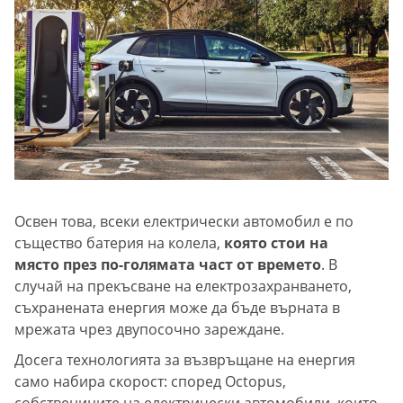
Освен това, всеки електрически автомобил е по
същество батерия на колела,
която стои на
място през по-голямата част от времето
. В
случай на прекъсване на електрозахранването,
съхранената енергия може да бъде върната в
мрежата чрез двупосочно зареждане.
Досега технологията за възвръщане на енергия
само набира скорост: според Octopus,
собствениците на електрически автомобили, които