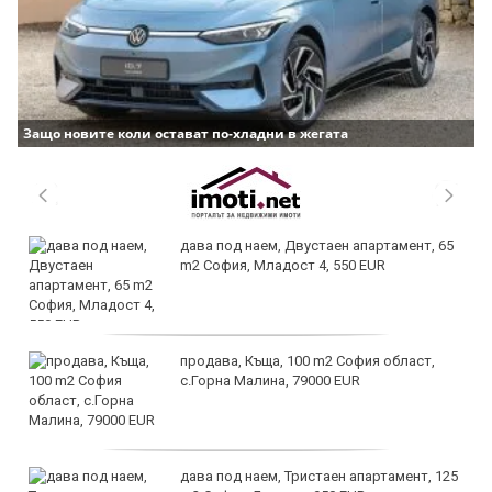
Защо новите коли остават по-хладни в жегата
дава под наем, Двустаен апартамент, 65
m2 София, Младост 4, 550 EUR
продава, Къща, 100 m2 София област,
с.Горна Малина, 79000 EUR
дава под наем, Тристаен апартамент, 125