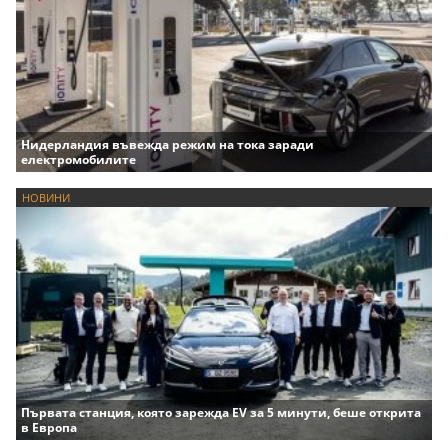
Нидерландия въвежда режим на тока заради
електромобилите
НОВИНИ
Първата станция, която зарежда EV за 5 минути, беше открита
в Европа