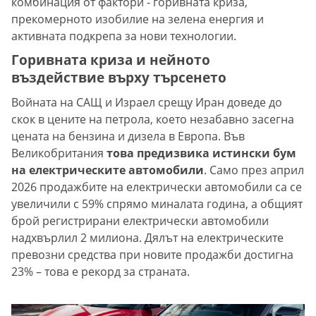
комбинация от фактори - горивната криза,
прекомерното изобилие на зелена енергия и
активната подкрепа за нови технологии.
Горивната криза и нейното
въздействие върху търсенето
Войната на САЩ и Израел срещу Иран доведе до
скок в цените на петрола, което незабавно засегна
цената на бензина и дизела в Европа. Във
Великобритания
това предизвика истински бум
на електрическите автомобили
. Само през април
2026 продажбите на електрически автомобили са се
увеличили с 59% спрямо миналата година, а общият
брой регистрирани електрически автомобили
надхвърлил 2 милиона. Дялът на електрическите
превозни средства при новите продажби достигна
23% – това е рекорд за страната.