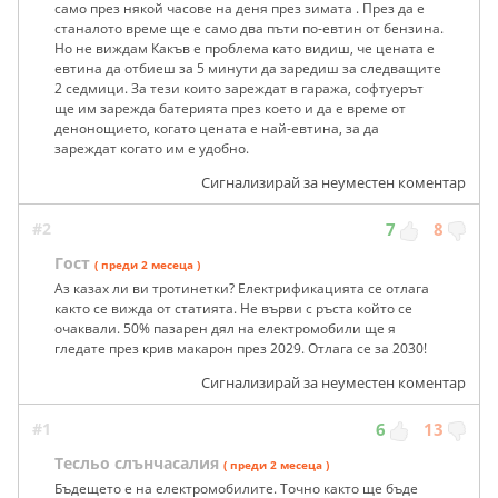
само през някой часове на деня през зимата . През да е
станалото време ще е само два пъти по-евтин от бензина.
Но не виждам Какъв е проблема като видиш, че цената е
евтина да отбиеш за 5 минути да заредиш за следващите
2 седмици. За тези които зареждат в гаража, софтуерът
ще им зарежда батерията през което и да е време от
денонощието, когато цената е най-евтина, за да
зареждат когато им е удобно.
Сигнализирай за неуместен коментар
#2
7
8
Гост
( преди 2 месеца )
Аз казах ли ви тротинетки? Електрификацията се отлага
както се вижда от статията. Не върви с ръста който се
очаквали. 50% пазарен дял на електромобили ще я
гледате през крив макарон през 2029. Отлага се за 2030!
Сигнализирай за неуместен коментар
#1
6
13
Тесльо слънчасалия
( преди 2 месеца )
Бъдещето е на електромобилите. Точно както ще бъде