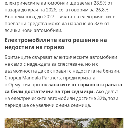
електрическите автомобили ще заемат 28,5% от
пазара до края на 2026, сега говорим за 26,8%.
Въпреки това, до 2027 г. дялът на електрическите
превозни средства може да нарасне до 32% от
всички нови автомобили.
Електромобилите като решение на
недостига на гориво
Британците свързват електрическите автомобили
не само с надеждата за спестяване, но и с
възможността да се справят с недостига на бензин.
Според Mandala Partners, преди кризата
в Ормузкия проток
запасите от гориво в страната
са били достатъчни за три седмици.
Ако делът
на електрическите автомобили достигне 32%, този
период ще се увеличи с една седмица.