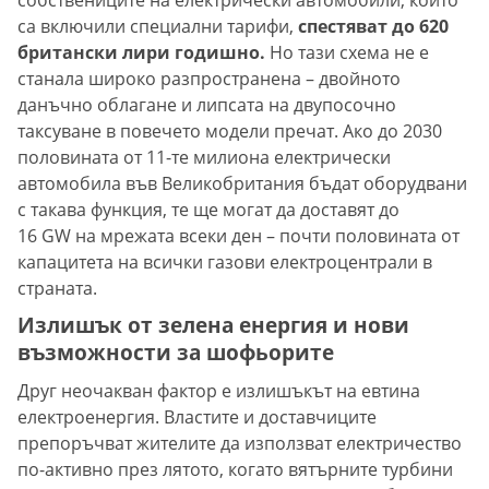
са включили специални тарифи,
спестяват до 620
британски лири годишно.
Но тази схема не е
станала широко разпространена – двойното
данъчно облагане и липсата на двупосочно
таксуване в повечето модели пречат. Ако до 2030
половината от 11-те милиона електрически
автомобила във Великобритания бъдат оборудвани
с такава функция, те ще могат да доставят до
16 GW на мрежата всеки ден – почти половината от
капацитета на всички газови електроцентрали в
страната.
Излишък от зелена енергия и нови
възможности за шофьорите
Друг неочакван фактор е излишъкът на евтина
електроенергия. Властите и доставчиците
препоръчват жителите да използват електричество
по-активно през лятото, когато вятърните турбини