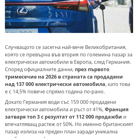
Случващото се засегна най-вече Великобритания,
която се превърна във втория по големина пазар за
електрически автомобили в Европа, след Германия.
Според официалните данни,
през първото
тримесечие на 2026 в страната са продадени
над 137 000 електрически автомобила
, като това
е с 14,5% повече спрямо година по-рано.
Докато Германия води със 159 000 продадени
електрически автомобила и ръст от 41%,
Франция
затваря топ 3 с резултат от 112 000 продажби
и
впечатляващ растеж от 50%. Но именно британският
пазар излиза на преден план заради уникална