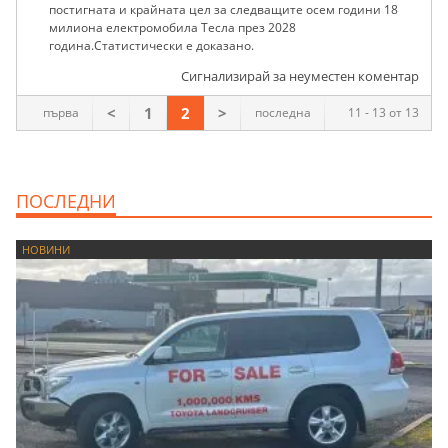
постигната и крайната цел за следващите осем години 18
милиона електромобила Тесла през 2028
година.Статистически е доказано.
Сигнализирай за неуместен коментар
<
1
2
>
първа
последна
11 - 13 от 13
ПОСЛЕДНИ
НОВИНИ