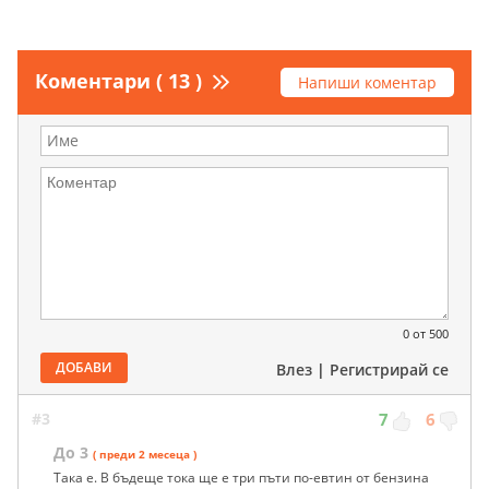
Коментари ( 13 )
Напиши коментар
0
от 500
ДОБАВИ
Влез
|
Регистрирай се
#3
7
6
До 3
( преди 2 месеца )
Така е. В бъдеще тока ще е три пъти по-евтин от бензина