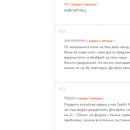
аз
( преди 2 месеца )
НОВ КИТАЕЦ
#26
анонимен
( преди 2 месеца )
От показаните коли не бих взел ленд 
бона за нова кола - има доста предл
вариантите са безброй за тези пари .
богато предлагане. Аз лично познавам
кълне че не би повторил. Да бяха ев
#25
Мдаа
( преди 2 месеца )
Първата китайска марка у нас Грейт Уо
не съм видял ръждясала. Донгфенг са 
на 2г., 120хил. на фирма с пълна се
проблеми, салона в отлично състояни