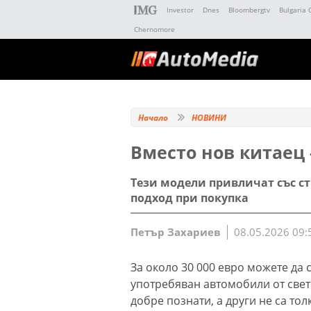
Investor
Dnes
Bloombergtv
Bulgaria 
Chernomore
Начало
НОВИНИ
Вместо нов китаец 
Тези модели привличат със с
подход при покупка
Петър Захариев
08.05.2026 09:
За около 30 000 евро можете да 
употребяван автомобили от све
добре познати, а други не са то