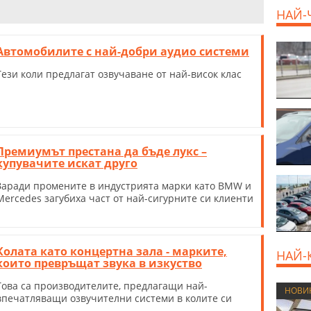
НАЙ-
Автомобилите с най-добри аудио системи
EUR
Тези коли предлагат озвучаване от най-висок клас
Премиумът престана да бъде лукс –
купувачите искат друго
Заради промените в индустрията марки като BMW и
Mercedes загубиха част от най-сигурните си клиенти
Колата като концертна зала - марките,
НАЙ-
които превръщат звука в изкуство
Това са производителите, предлагащи най-
НОВИ
впечатляващи озвучителни системи в колите си