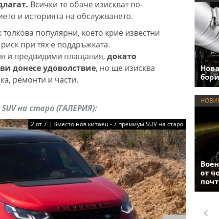
длагат.
Всички те обаче изискват по-
ето и историята на обслужването.
к толкова популярни, което крие известни
риск при тях е поддръжката.
ция и предвидими плащания,
докато
 ви донесе удоволствие
, но ще изисква
Нова
бори
ка, ремонти и части.
НОВИ
SUV на старо (ГАЛЕРИЯ):
2 от 7 | Вместо нов китаец - 7 премиум SUV на старо
Воен
от ч
почт