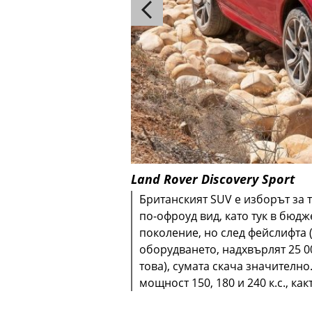
Land Rover Discovery Sport
Британският SUV е изборът за т
по-офроуд вид, като тук в бюд
поколение, но след фейслифта (
оборудването, надхвърлят 25 0
това), сумата скача значително
мощност 150, 180 и 240 к.с., как