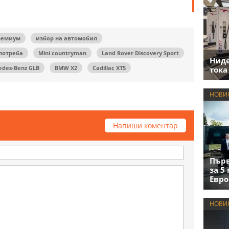
ремиум
избор на автомобил
потреба
Mini countryman
Land Rover Discovery Sport
Нид
edes-Benz GLB
BMW X2
Cadillac XT5
тока
НОВИ
Напиши коментар
Първ
за 5
Евро
НОВИ