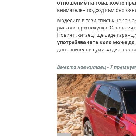
отношение на това, което пре
внимателен подход към състояни
Моделите в този списък не са ча
рискове при покупка. Основният 
Новият „китаец“ ще даде гаран
употребяваната кола може да
допълнителни суми за диагности
Вместо нов китаец - 7 премиум 