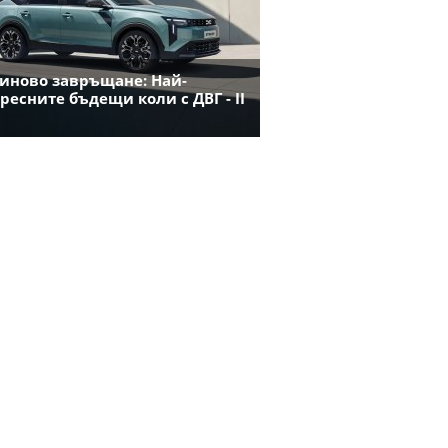
иново завръщане: Най-
ресните бъдещи коли с ДВГ - II