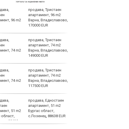
продава, Тристаен
Ювен
апартамент, 96 m2
Грег
Варна, Владиславово,
170000 EUR
продава, Тристаен
Фене
апартамент, 74 m2
стот
Варна, Владиславово,
Лука
149000 EUR
продава, Тристаен
Барс
апартамент, 74 m2
Френ
Варна, Владиславово,
напр
117500 EUR
раст
продава, Едностаен
Още 
апартамент, 51 m2
Мака
Бургас област,
с ЦС
с.Лозенец, 88638 EUR