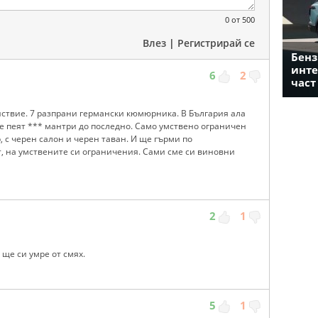
0
от 500
Влез
|
Регистрирай се
Бенз
инте
6
2
част
йствие. 7 разпрани германски кюмюрника. В България ала
е пеят *** мантри до последно. Само умствено ограничен
, с черен салон и черен таван. И ще гърми по
т, на умствените си ограничения. Сами сме си виновни
2
1
 ще си умре от смях.
5
1