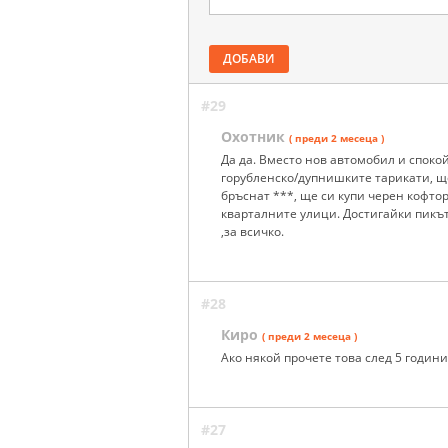
ДОБАВИ
#29
Охотник
( преди 2 месеца )
Да да. Вместо нов автомобил и споко
горубленско/дупнишките тарикати, щ
бръснат ***, ще си купи черен кофтор
кварталните улици. Достигайки пикъ
,за всичко.
#28
Киро
( преди 2 месеца )
Ако някой прочете това след 5 години
#27