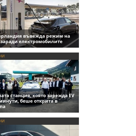
ерландия въвежда режим на
 заради електромобилите
НИ
ата станция, която зарежда EV
 минути, беше открита в
па
НИ