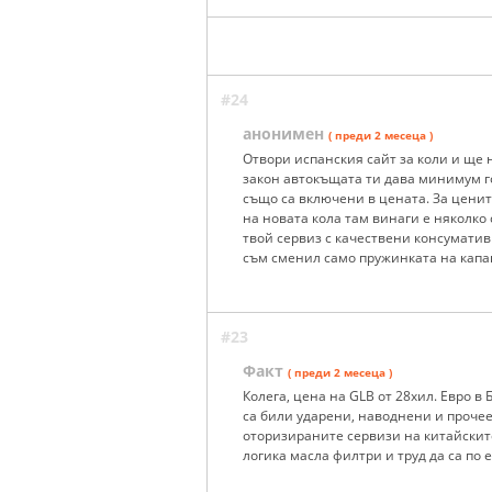
#24
анонимен
( преди 2 месеца )
Отвори испанския сайт за коли и ще 
закон автокъщата ти дава минимум г
също са включени в цената. За ценит
на новата кола там винаги е няколко
твой сервиз с качествени консуматив
съм сменил само пружинката на капака
#23
Факт
( преди 2 месеца )
Колега, цена на GLB от 28хил. Евро в 
са били ударени, наводнени и прочее
оторизираните сервизи на китайските
логика масла филтри и труд да са по 