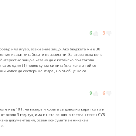
6
3
ровър или ягуар, всеки знае защо. Ако бюджета ми е 30
ожения извън китайските неизвестни. За втора ръка вече
 Интерестно защо е казано да е китайско при такова
 само един (1) човек купил си китайска кола и той се
тини чавек да експериментира , но въобще не са
9
6
л е над 10 Г. на пазара и хората са доволни карат си ги и
от около 3 год. тук, има в нета основно тестван техен СУВ
рвизна документация, освен консумативи никакви
е.