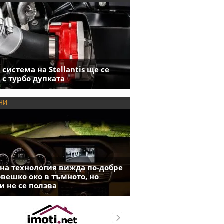
 система на Stellantis ще се
 с турбо дупката
НИ
на технология вижда по-добре
овешко око в тъмното, но
и не се ползва