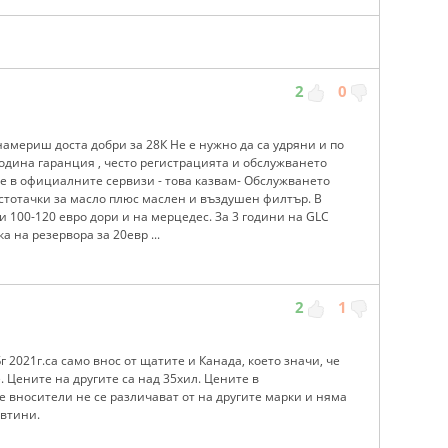
2
0
намериш доста добри за 28К Не е нужно да са удряни и по
одина гаранция , често регистрацията и обслужването
е в официалните сервизи - това казвам- Обслужването
 стотачки за масло плюс маслен и въздушен филтър. В
и 100-120 евро дори и на мерцедес. За 3 години на GLC
 на резервора за 20евр ...
2
1
Бг 2021г.са само внос от щатите и Канада, което значи, че
. Цените на другите са над 35хил. Цените в
 вносители не се различават от на другите марки и няма
евтини.