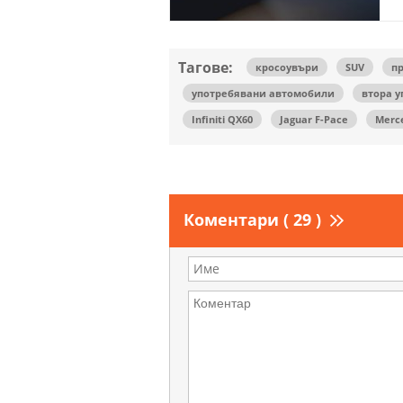
Тагове:
кросоувъри
SUV
п
употребявани автомобили
втора у
Infiniti QX60
Jaguar F-Pace
Merc
Коментари ( 29 )