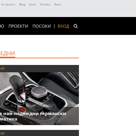
Az-deteto
Blog
Start
Posoka
Boec
НО
ПРОЕКТИ
ПОСОКИ
ВХОД
ЕДНИ
НИ
е най-надеждни германски
матика
НИ