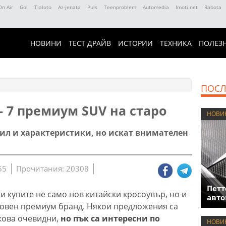
On Air
Gol
Tialoto
Az-jenata
Puls
Teenproblem
Automedia
Imoti.net
Rabota
НОВИНИ
ТЕСТ ДРАЙВ
ИСТОРИИ
ТЕХНИКА
ПОЛЕЗ
ПОСЛ
- 7 премиум SUV на старо
НОВИ
тил и характеристики, но искат внимателен
55
Прочитания: 20308
Петт
си купите не само нов китайски кросоувър, но и
авто
товен премиум бранд. Някои предложения са
лкова очевидни,
но пък са интересни по
НОВИ