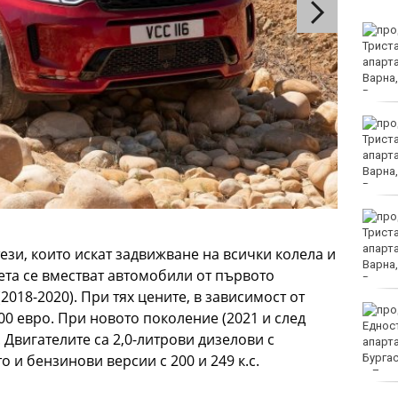
32-ма души са ранени ва
катастрофи през
последното денонощие
у нас
Повдигнаха обвинение
срещу 18-годишния
младеж за убийството
на чичо му с кол
Първо офицерско
звание за випуск 2026
на ВВМУ „Н. Й.
ези, които искат задвижване на всички колела и
Вапцаров“
жета се вместват автомобили от първото
2018-2020). При тях цените, в зависимост от
Командирът на ВМС:
00 евро. При новото поколение (2021 и след
Унищожили сме 6
. Двигателите са 2,0-литрови дизелови с
плаващи мини, 3
надводни дрона и са
то и бензинови версии с 200 и 249 к.с.
десетки остатъци от военно оборудване