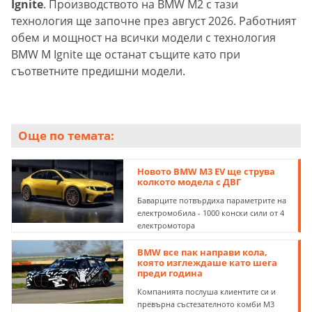
Ignite
. Производството на BMW M2 с тази
технология ще започне през август 2026. Работният
обем и мощност на всички модели с технология
BMW M Ignite ще останат същите като при
съответните предишни модели.
Още по темата:
Новото BMW M3 EV ще струва
колкото модела с ДВГ
Баварците потвърдиха параметрите на
електромобила - 1000 конски сили от 4
електромотора
BMW все пак направи кола,
която изглеждаше като шега
преди година
Компанията послуша клиентите си и
превърна състезателното комби M3