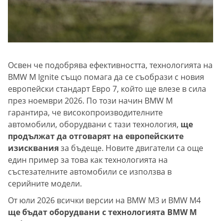
Освен че подобрява ефективността, технологията на
BMW M Ignite също помага да се съобрази с новия
европейски стандарт Eвро 7, който ще влезе в сила
през ноември 2026. По този начин BMW M
гарантира, че високопроизводителните
автомобили, оборудвани с тази технология,
ще
продължат да отговарят на европейските
изисквания
за бъдеще. Новите двигатели са още
един пример за това как технологията на
състезателните автомобили се използва в
серийните модели.
От юли 2026 всички версии на BMW M3 и BMW M4
ще бъдат оборудвани с технологията BMW M