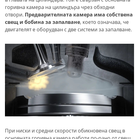
горивна камера на цилиндъра чрез обходни
отвори.
Предварителната камера има собствена
свещ и бобина за запалване
, което означава, че
двигателят е оборудван с две системи за запалване.
При ниски и средни скорости обикновена свещ в
основната горивна камера работи по-рано от свещ