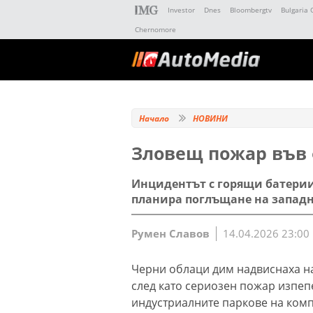
Investor
Dnes
Bloombergtv
Bulgaria 
Chernomore
Начало
НОВИНИ
Зловещ пожар във 
Инцидентът с горящи батерии
планира поглъщане на запад
Румен Славов
14.04.2026 23:00
Черни облаци дим надвиснаха н
след като сериозен пожар изпеп
индустриалните паркове на комп