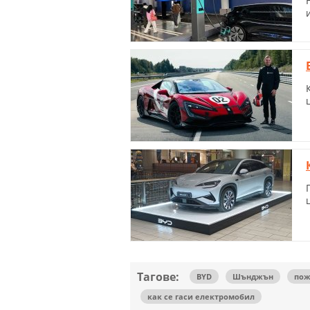
Тагове:
BYD
Шънджън
пож
как се гаси електромобил