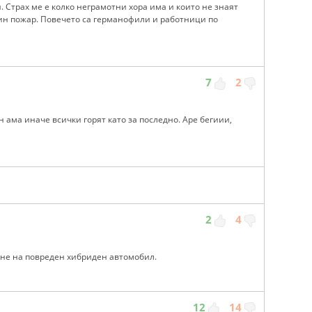
. Страх ме е колко неграмотни хора има и които не знаят
дин пожар. Повечето са германофили и работници по
7
2
 ама иначе всички горят като за последно. Аре бегиии,
2
4
не на повреден хибриден автомобил.
12
14