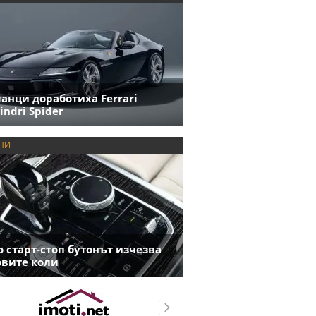
анци доработиха Ferrari
indri Spider
НИ
 старт-стоп бутонът изчезва
овите коли