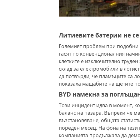
Литиевите батерии не се
Големият проблем при подобни и
гасят по конвенционалния начин
клетките е изключително труден
склад за електромобили в логис
да потвърди, че пламъците са л
показаха мащабите на щетите по
BYD намекна за поглъщан
Този инцидент идва в момент, ко
баланс на пазара. Въпреки че м
възстановяване, общата статист
пореден месец. На фона на тези
компанията продължава да демо