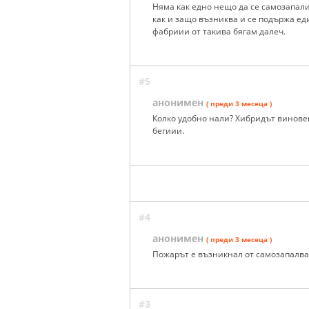
Няма как едно нещо да се самозапали
как и защо възниква и се подържа е
фабриии от такива бягам далеч.
#5
анонимен
( преди 3 месеца )
Колко удобно нали? Хибридът виновен
бегиии.
#4
анонимен
( преди 3 месеца )
Пожарът е възникнал от самозапалва
#3