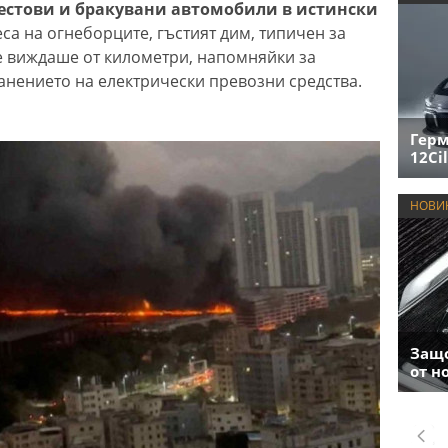
тестови и бракувани автомобили в истински
а на огнеборците, гъстият дим, типичен за
е виждаше от километри, напомняйки за
нението на електрически превозни средства.
Герм
12Cil
НОВИ
Защо
от н