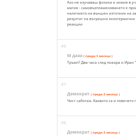
Ако не изучаваш физика и химия в у
магия - самовъзпламеняването е про
наличието на външен източник на зап
резултат на вътрешни екзотермични
реакции
#8
М дааа
( преди 3 месеца )
Тръмп? Два часа след пожара и Иран 
#7
Демократ
( преди 3 месеца )
Чист саботаж. Каквито са и повечето
#6
Демократ
( преди 3 месеца )