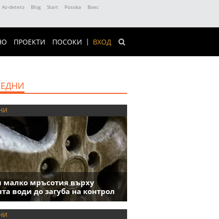
Az-deteto
Blog
Start
Posoka
Boec
НО
ПРОЕКТИ
ПОСОКИ
ВХОД
ЕДНИ
НИ
 малко мръсотия върху
та води до загуба на контрол
НИ