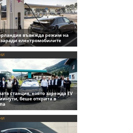
ерландия въвежда режим на
 заради електромобилите
НИ
ата станция, която зарежда EV
 минути, беше открита в
па
НИ