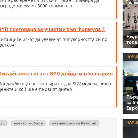
На първо време китайският гигант планира да
изгради мрежа от 3000 терминала
BYD преговаря за участие във Формула 1
Нид
Китайците искат да увеличат популярността си по
тока
цял свят
НОВИ
Китайският гигант BYD дойде и в България
Продажбите у нас стартират с два SUV модела, вижте
цените и кой ще е първият дилър
Първ
за 5
Евро
НОВИ
ар
електромобили
литиево-йонни батерии