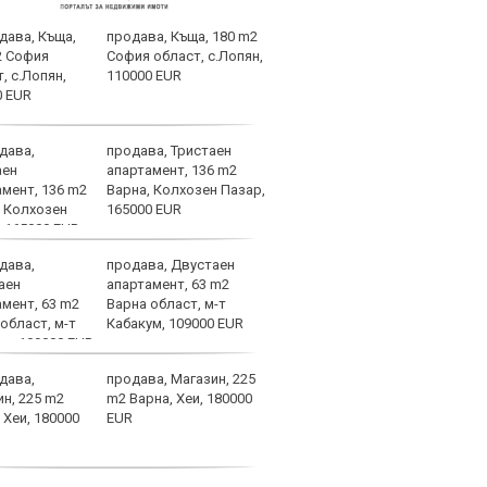
продава, Къща, 180 m2
ЦСКА
София област, с.Лопян,
Мака
110000 EUR
марк
ЦСКА
продава, Тристаен
ЦСКА
апартамент, 136 m2
Тел 
Варна, Колхозен Пазар,
от е
165000 EUR
продава, Двустаен
Хрис
апартамент, 63 m2
над 
Варна област, м-т
ни д
Кабакум, 109000 EUR
увер
останем смирени
продава, Магазин, 225
Край
m2 Варна, Хеи, 180000
Левс
EUR
кара
за Б