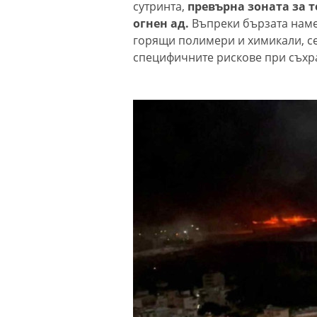
сутринта,
превърна зоната за 
огнен ад.
Въпреки бързата намес
горящи полимери и химикали, с
специфичните рискове при съхра