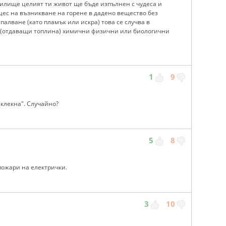
чилище целият ти живот ще бъде изпълнен с чудеса и
цес на възникване на горене в дадено вещество без
алване (като пламък или искра) това се случва в
 (отдаващи топлина) химични физични или биологични
1
9
"клекна". Случайно?
5
8
 пожари на електрички.
3
10