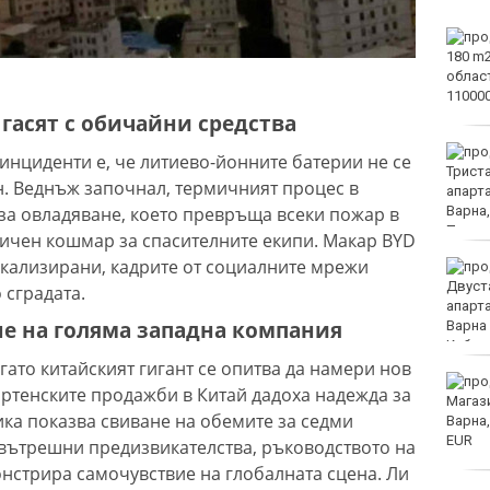
Тъжна вест! Почина
голямо име в
медицината
 гасят с обичайни средства
Златото стигна до 4295
нциденти е, че литиево-йонните батерии не се
долара за унция
. Веднъж започнал, термичният процес в
 за овладяване, което превръща всеки пожар в
тичен кошмар за спасителните екипи. Макар BYD
окализирани, кадрите от социалните мрежи
Във Варна наградиха
победителите в
 сградата.
Спартакиадата на ВМС
е на голяма западна компания
гато китайският гигант се опитва да намери нов
Нови правила пратиха
артенските продажби в Китай дадоха надежда за
рекорд на Карлос
ика показва свиване на обемите за седми
Насар в историята
 вътрешни предизвикателства, ръководството на
нстрира самочувствие на глобалната сцена. Ли