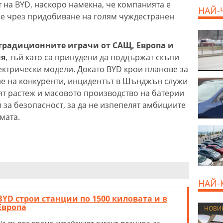
 на BYD, наскоро намекна, че компанията е
НАЙ-
не чрез придобиване на голям чуждестранен
традиционните играчи от САЩ, Европа и
ия
, тъй като са принудени да поддържат скъпи
лектрически модели. Докато BYD крои планове за
е на конкуренти, инцидентът в Шънджън служи
ят растеж и масовото производство на батерии
за безопасност, за да не изпепелят амбициите
мата.
НАЙ-
BYD строи станции по 1500 киловата и в
Европа
НОВИ