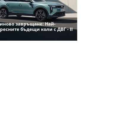
иново завръщане: Най-
ресните бъдещи коли с ДВГ - II