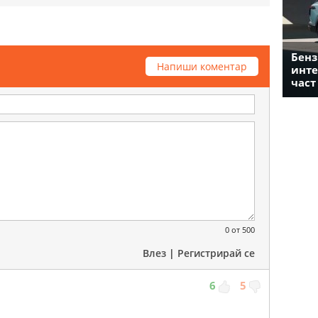
Бенз
Напиши коментар
инте
част
0
от 500
Влез
|
Регистрирай се
6
5