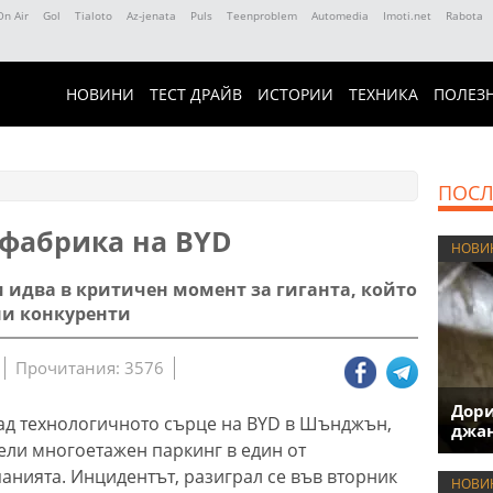
On Air
Gol
Tialoto
Az-jenata
Puls
Teenproblem
Automedia
Imoti.net
Rabota
НОВИНИ
ТЕСТ ДРАЙВ
ИСТОРИИ
ТЕХНИКА
ПОЛЕЗ
ПОСЛ
фабрика на BYD
НОВИ
 идва в критичен момент за гиганта, който
ни конкуренти
Прочитания: 3576
Дори
ад технологичното сърце на BYD в Шънджън,
джан
ели многоетажен паркинг в един от
анията. Инцидентът, разиграл се във вторник
НОВИ