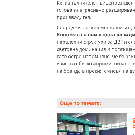
Ке, изпълнителен вицепрезидент
готова за агресивно разширява
производител.
Според китайския мениджмънт,
Япония са в неизгодна позиц
паралелни структури за ДВГ и е
световна доминация и поглъщан
като остро напомняне, че бързи
изискват безкомпромисни мерки 
на бранда в прекия смисъл на ду
Още по темата: