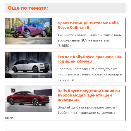
Още по темата:
Кралят-слънце: тестваме Rolls-
Royce Cullinan II
Ако имате излишен милион, това е най-
ексклузивният SUV на планетата
(ВИДЕО)
Ето как Rolls-Royce празнува 100-
годишен юбилей
Phantom Centenary е със статуетка от
чисто злато и с най-сложния интериор в
историята
Rolls-Royce представи новия си
върхов модел. Цената ще е
шокираща
Droptail ще бъде произведен само в 4
бройки и е с невиждано до момента
шаси