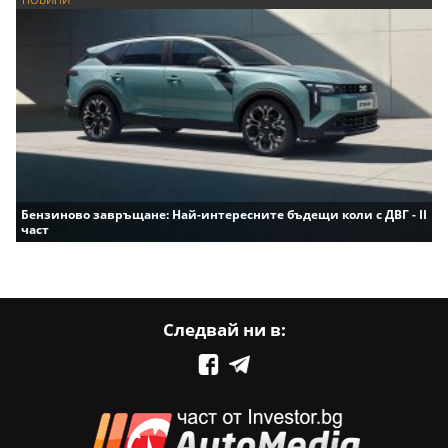
Бензиново завръщане: Най-интересните бъдещи коли с ДВГ - II
част
Следвай ни в: