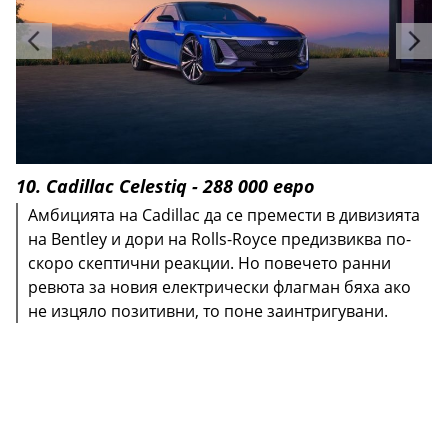
10. Cadillac Celestiq - 288 000 eвро
Амбицията на Cadillac да се премести в дивизията
на Bentley и дори на Rolls-Royce предизвиква по-
скоро скептични реакции. Но повечето ранни
ревюта за новия електрически флагман бяха ако
не изцяло позитивни, то поне заинтригувани.