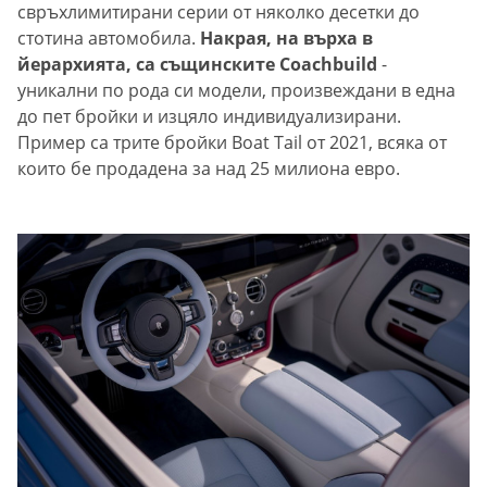
свръхлимитирани серии от няколко десетки до
стотина автомобила.
Накрая, на върха в
йерархията, са същинските Coachbuild
-
уникални по рода си модели, произвеждани в една
до пет бройки и изцяло индивидуализирани.
Пример са трите бройки Boat Tail от 2021, всяка от
които бе продадена за над 25 милиона евро.