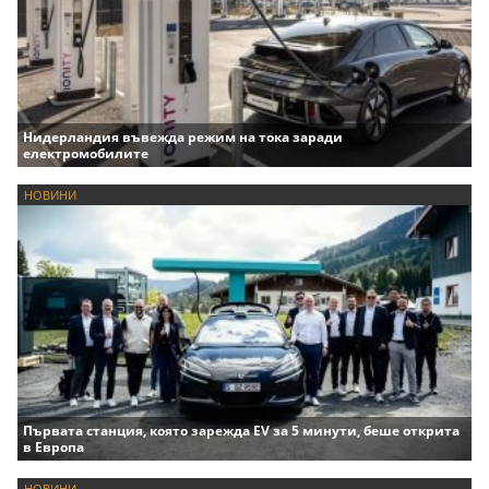
Нидерландия въвежда режим на тока заради
електромобилите
НОВИНИ
Първата станция, която зарежда EV за 5 минути, беше открита
в Европа
НОВИНИ