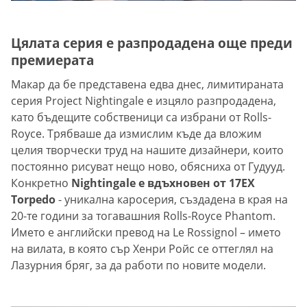
Цялата серия е разпродадена още преди
премиерата
Макар да бе представена едва днес, лимитираната
серия Project Nightingale е изцяло разпродадена,
като бъдещите собственици са избрани от Rolls-
Royce. Трябваше да измислим къде да вложим
целия творчески труд на нашите дизайнери, които
постоянно рисуват нещо ново, обясниха от Гудууд.
Конкретно
Nightingale е вдъхновен от 17EX
Torpedo
- уникална каросерия, създадена в края на
20-те години за тогавашния Rolls-Royce Phantom.
Името е английски превод на Le Rossignol – името
на вилата, в която сър Хенри Ройс се оттеглял на
Лазурния бряг, за да работи по новите модели.