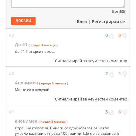
0
от 500
ДОБАВИ
Влез
|
Регистрирай се
#3
0
0
До #1
( преди 3 месеца )
До #1 Потърси помощ
Сигнализирай за неуместен коментар
#2
2
1
Анонимен
( преди 3 месеца )
Ми не си я купувай
Сигнализирай за неуместен коментар
#1
3
6
анонимен
( преди 3 месеца )
Страшна грозотия. Винаги се вдъхновяват от некви
умрели каляски от преди 100 години. Що ме се вдъхновят