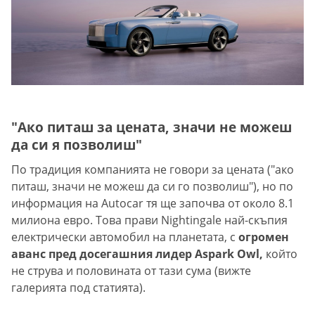
"Ако питаш за цената, значи не можеш
да си я позволиш"
По традиция компанията не говори за цената ("ако
питаш, значи не можеш да си го позволиш"), но по
информация на Autocar тя ще започва от около 8.1
милиона евро. Това прави Nightingale най-скъпия
електрически автомобил на планетата, с
огромен
аванс пред досегашния лидер Aspark Owl,
който
не струва и половината от тази сума (вижте
галерията под статията).