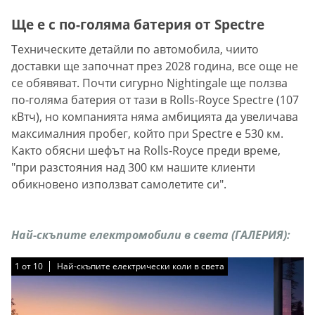
Ще е с по-голяма батерия от Spectre
Техническите детайли по автомобила, чиито
доставки ще започнат през 2028 година, все още не
се обявяват. Почти сигурно Nightingale ще ползва
по-голяма батерия от тази в Rolls-Royce Spectre (107
кВтч), но компанията няма амбицията да увеличава
максималния пробег, който при Spectre е 530 км.
Както обясни шефът на Rolls-Royce преди време,
"при разстояния над 300 км нашите клиенти
обикновено използват самолетите си".
Най-скъпите електромобили в света (ГАЛЕРИЯ):
1
1
1
1
1
1
1
1
1
1
от
от
от
от
от
от
от
от
от
от
10
10
10
10
10
10
10
10
10
10
Най-скъпите електрически коли в света
Най-скъпите електрически коли в света
Най-скъпите електрически коли в света
Най-скъпите електрически коли в света
Най-скъпите електрически коли в света
Най-скъпите електрически коли в света
Най-скъпите електрически коли в света
Най-скъпите електрически коли в света
Най-скъпите електрически коли в света
Най-скъпите електрически коли в света