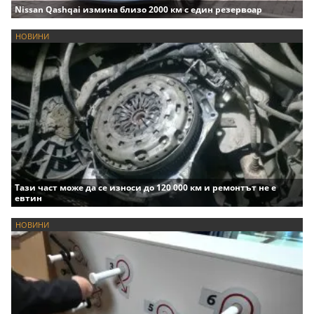
Nissan Qashqai измина близо 2000 км с един резервоар
НОВИНИ
Тази част може да се износи до 120 000 км и ремонтът не е
евтин
НОВИНИ