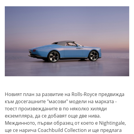
Новият план за развитие на Rolls-Royce предвижда
към досегашните "масови" модели на марката -
тоест произвежданите в по няколко хиляди
екземпляра, да се добавят още две нива.
Междинното, първи образец от което е Nightingale,
ще се нарича Coachbuild Collection и ще предлага