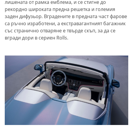
лишената от рамка емблема, и се стигне до
рекордно широката предна решетка и големия
заден дифузьор. Вградените в предната част фарове
са ръчно изработени, а екстравагантният багажник
със странично отваряне е твърде скъп, за да се
вгради дори в сериен Rolls.