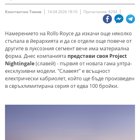
Константин Томов
14.04.2026 18:10
Прочитания: 8294
Намерението на Rolls-Royce да изкачи още няколко
стъпала в йерархията и да се отдели още повече от
другите в луксозния сегмент вече има материална
форма. Днес компанията
представи своя Project
Nightingale
(славей) - първия от новата гама ултра-
ексклузивни модели. "Славеят" е всъщност
електрически кабриолет, който ще бъде произведен
в свръхлимитирана серия от едва 100 бройки.