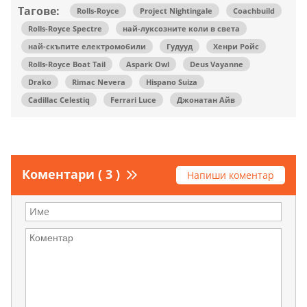
Тагове:
Rolls-Royce
Project Nightingale
Coachbuild
Rolls-Royce Spectre
най-луксозните коли в света
най-скъпите електромобили
Гудууд
Хенри Ройс
Rolls-Royce Boat Tail
Aspark Owl
Deus Vayanne
Drako
Rimac Nevera
Hispano Suiza
Cadillac Celestiq
Ferrari Luce
Джонатан Айв
Коментари ( 3 )
Напиши коментар