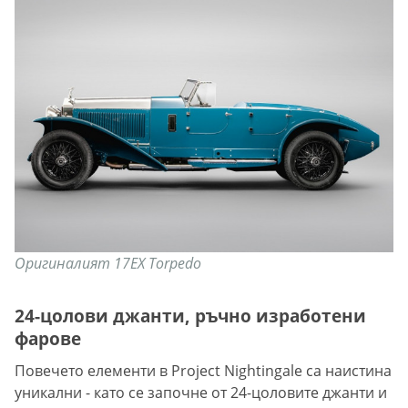
Оригиналият 17EX Torpedo
24-цолови джанти, ръчно изработени
фарове
Повечето елементи в Project Nightingale са наистина
уникални - като се започне от 24-цоловите джанти и