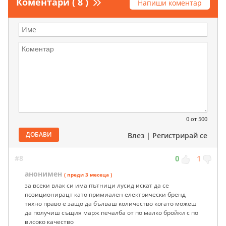
Коментари ( 8 )
Напиши коментар
0
от 500
ДОБАВИ
Влез
|
Регистрирай се
#8
0
1
анонимен
( преди 3 месеца )
за всеки влак си има пътници лусид искат да се
позиционирацт като примиален електрически бренд
тяхно право е защо да бълваш количество когато можеш
да получиш същия марж печалба от по малко бройки с по
високо качество