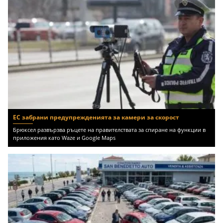
ЕС забрани предупрежденията за камери за скорост
Брюксел развързва ръцете на правителствата за спиране на функции в
приложения като Waze и Google Maps