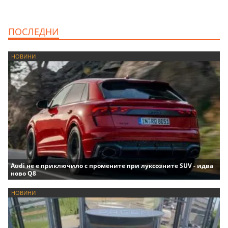
ПОСЛЕДНИ
НОВИНИ
Audi не е приключило с промените при луксозните SUV - идва
ново Q8
НОВИНИ