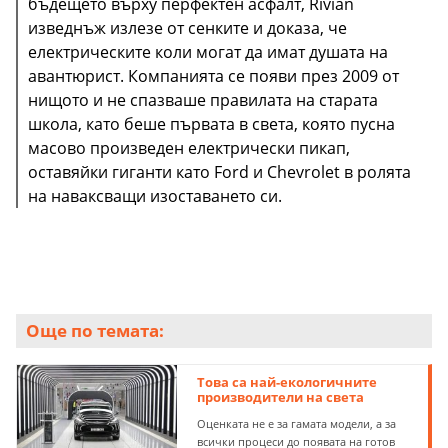
бъдещето върху перфектен асфалт, Rivian
изведнъж излезе от сенките и доказа, че
електрическите коли могат да имат душата на
авантюрист. Компанията се появи през 2009 от
нищото и не спазваше правилата на старата
школа, като беше първата в света, която пусна
масово произведен електрически пикап,
оставяйки гиганти като Ford и Chevrolet в ролята
на наваксващи изоставането си.
Още по темата:
Това са най-екологичните
производители на света
Оценката не е за гамата модели, а за
всички процеси до появата на готов