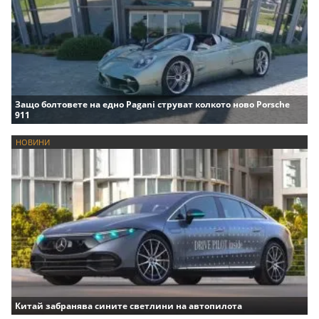
Защо болтовете на едно Pagani струват колкото ново Porsche
911
НОВИНИ
Китай забранява сините светлини на автопилота