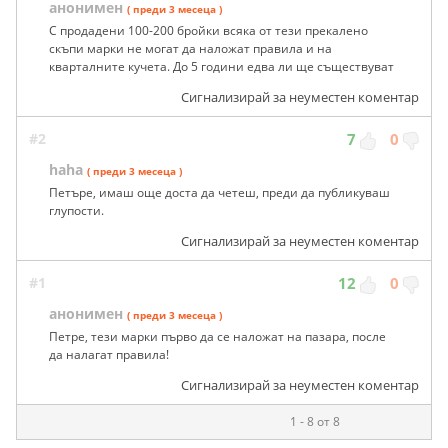
анонимен
( преди 3 месеца )
С продадени 100-200 бройки всяка от тези прекалено
скъпи марки не могат да наложат правила и на
кварталните кучета. До 5 години едва ли ще съществуват
Сигнализирай за неуместен коментар
#2
7
0
haha
( преди 3 месеца )
Петъре, имаш още доста да четеш, преди да публикуваш
глупости.
Сигнализирай за неуместен коментар
#1
12
0
анонимен
( преди 3 месеца )
Петре, тези марки първо да се наложат на пазара, после
да налагат правила!
Сигнализирай за неуместен коментар
1 - 8 от 8