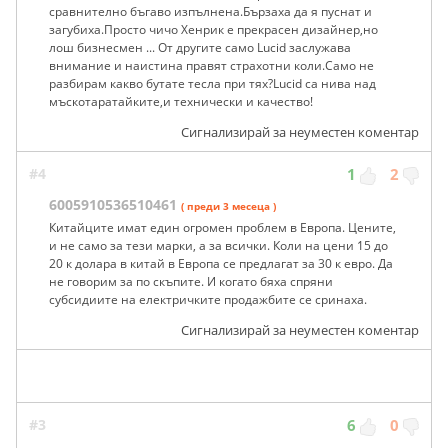
сравнително бъгаво изпълнена.Бързаха да я пуснат и
загубиха.Просто чичо Хенрик е прекрасен дизайнер,но
лош бизнесмен ... От другите само Lucid заслужава
внимание и наистина правят страхотни коли.Само не
разбирам какво бутате тесла при тях?Lucid са нива над
мъскотаратайките,и технически и качество!
Сигнализирай за неуместен коментар
#4
1
2
6005910536510461
( преди 3 месеца )
Китайците имат един огромен проблем в Европа. Цените,
и не само за тези марки, а за всички. Коли на цени 15 до
20 к долара в китай в Европа се предлагат за 30 к евро. Да
не говорим за по скъпите. И когато бяха спряни
субсидиите на електричките продажбите се сринаха.
Сигнализирай за неуместен коментар
#3
6
0