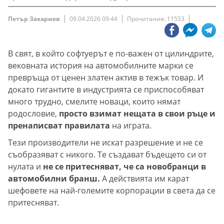
Петър Захариев
09.04.2026 09:44
Прочитания: 11553
В свят, в който софтуерът е по-важен от цилиндрите,
вековната история на автомобилните марки се
превръща от ценен златен актив в тежък товар. И
докато гигантите в индустрията се приспособяват
много трудно, смелите новаци, които нямат
родословие,
просто взимат нещата в свои ръце и
пренаписват правилата
на играта.
Тези производители не искат разрешение и не се
съобразяват с никого. Те създават бъдещето си от
нулата и
не се притесняват, че са новобранци в
автомобилни бранш.
А действията им карат
шефовете на най-големите корпорации в света да се
притесняват.