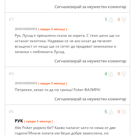
Сигнализирай за неуместен коментар
#7
1
0
анонимен
( преди 3 месеца )
Рук, Лусид е прекалено скъпа за хората. С тези цени ще си
останат екзотика. Надявам се че ако искат да печелят
всъщност от нещо ще се сетят да продават химикалки и
запалки с емблемата Лусид.
Сигнализирай за неуместен коментар
#6
4
0
анонимен
( преди 3 месеца )
Петрееее, казах ти да не триеш! Fisker ФАЛИРА!
Сигнализирай за неуместен коментар
#5
5
0
РУК
( преди 3 месеца )
Абе Fisker умряло бе!? Какво налагат като ги няма от две
години?Иначе колата им беше добре замислена, но