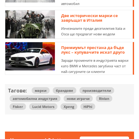
автомобил
Две исторически марки се
завръщат в Италия
Изчезналите преди десетилетия Itala и
Osca ще предлагат нови модели
Премиумът престана да бъде
лукс – купувачите искат друго
Заради промените в индустрията марки
като BMW и Mercedes загубиха част от
най-сигурните си клиенти
Тагове:
марки
брандове
производители
автомобилна индустрия
нови играчи
Rivian
Fisker
Lucid Motors
Xpeng
HiPhi