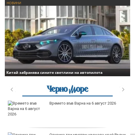
НОВИНИ
Китай забранява сините светлини на автопилота
ремето във Варна на 6 август 2026
прод
Бурга
ткриха три мъртви щъркела край Вълчи
прод