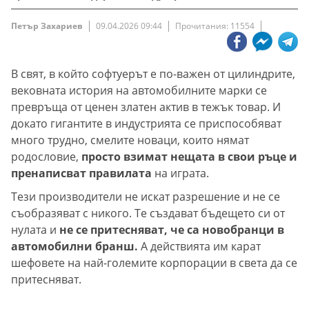
Петър Захариев
09.04.2026 09:44
Прочитания: 11554
В свят, в който софтуерът е по-важен от цилиндрите,
вековната история на автомобилните марки се
превръща от ценен златен актив в тежък товар. И
докато гигантите в индустрията се приспособяват
много трудно, смелите новаци, които нямат
родословие,
просто взимат нещата в свои ръце и
пренаписват правилата
на играта.
Тези производители не искат разрешение и не се
съобразяват с никого. Те създават бъдещето си от
нулата и
не се притесняват, че са новобранци в
автомобилни бранш.
А действията им карат
шефовете на най-големите корпорации в света да се
притесняват.