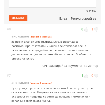
0
от 500
ДОБАВИ
Влез
|
Регистрирай се
#8
0
1
анонимен
( преди 3 месеца )
за всеки влак си има пътници лусид искат да се
позиционирацт като примиален електрически бренд
тяхно право е защо да бълваш количество когато можеш
да получиш същия марж печалба от по малко бройки с по
високо качество
Сигнализирай за неуместен коментар
#7
1
0
анонимен
( преди 3 месеца )
Рук, Лусид е прекалено скъпа за хората. С тези цени ще си
останат екзотика. Надявам се че ако искат да печелят
всъщност от нещо ще се сетят да продават химикалки и
запалки с емблемата Лусид.