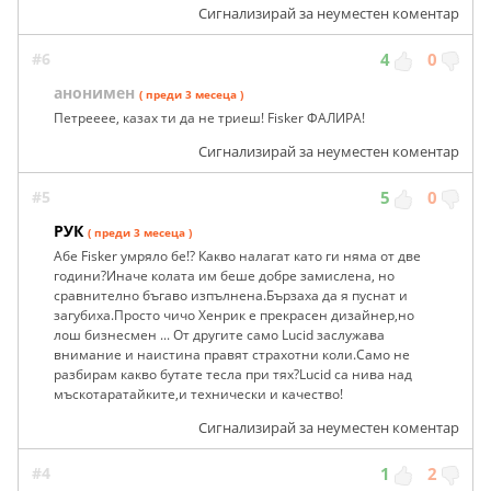
Сигнализирай за неуместен коментар
#6
4
0
анонимен
( преди 3 месеца )
Петрееее, казах ти да не триеш! Fisker ФАЛИРА!
Сигнализирай за неуместен коментар
#5
5
0
РУК
( преди 3 месеца )
Абе Fisker умряло бе!? Какво налагат като ги няма от две
години?Иначе колата им беше добре замислена, но
сравнително бъгаво изпълнена.Бързаха да я пуснат и
загубиха.Просто чичо Хенрик е прекрасен дизайнер,но
лош бизнесмен ... От другите само Lucid заслужава
внимание и наистина правят страхотни коли.Само не
разбирам какво бутате тесла при тях?Lucid са нива над
мъскотаратайките,и технически и качество!
Сигнализирай за неуместен коментар
#4
1
2