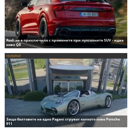
Audi не е приключило с промените при луксозните SUV - идва
ново Q8
НОВИНИ
Защо болтовете на едно Pagani струват колкото ново Porsche
911