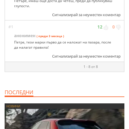
Петъре, имаш още доста да четеш, преди да публикуваш
глупости.
Сигнализирай за неуместен коментар
#1
12
0
анонимен
( преди 3 месеца )
Петре, тези марки първо да се наложат на пазара, после
да налагат правила!
Сигнализирай за неуместен коментар
1 - 8 от 8
ПОСЛЕДНИ
НОВИНИ