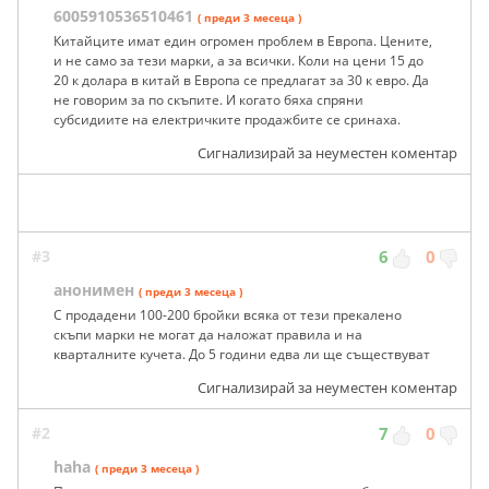
6005910536510461
( преди 3 месеца )
Китайците имат един огромен проблем в Европа. Цените,
и не само за тези марки, а за всички. Коли на цени 15 до
20 к долара в китай в Европа се предлагат за 30 к евро. Да
не говорим за по скъпите. И когато бяха спряни
субсидиите на електричките продажбите се сринаха.
Сигнализирай за неуместен коментар
#3
6
0
анонимен
( преди 3 месеца )
С продадени 100-200 бройки всяка от тези прекалено
скъпи марки не могат да наложат правила и на
кварталните кучета. До 5 години едва ли ще съществуват
Сигнализирай за неуместен коментар
#2
7
0
haha
( преди 3 месеца )