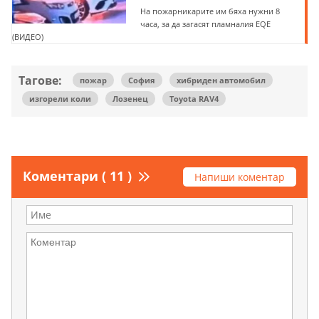
На пожарникарите им бяха нужни 8
часа, за да загасят пламналия EQE
(ВИДЕО)
Тагове:
пожар
София
хибриден автомобил
изгорели коли
Лозенец
Toyota RAV4
Коментари ( 11 )
Напиши коментар