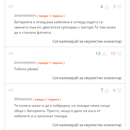
#6
6
3
анонимен
( преди 1 година )
Батерията е отзад,ама кабеляка е отперд където са
хванати към ел. двигателя куплиран с маторя.Та там може
да е станала фатката.
Сигнализирай за неуместен коментар
#5
13
15
анонимен
( преди 1 година )
Тойота убива!
Сигнализирай за неуместен коментар
#4
7
6
Ммммм
( преди 1 година )
Тя колата може и да е хибридна, но пожара няма нищо
общо с батерията. Просто, нещо е дало на късо от
кабелите и е започнал пожара.
Сигнализирай за неуместен коментар