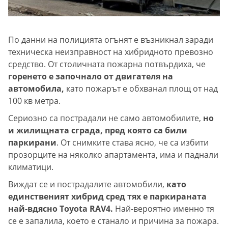
По данни на полицията огънят е възникнал заради
техническа неизправност на хибридното превозно
средство. От столичната пожарна потвърдиха, че
горенето е започнало от двигателя на
автомобила,
като пожарът е обхванал площ от над
100 кв метра.
Сериозно са пострадали не само автомобилите,
но
и жилищната сграда, пред която са били
паркирани
. От снимките става ясно, че са избити
прозорците на няколко апартамента, има и паднали
климатици.
Виждат се и пострадалите автомобили,
като
единственият хибрид сред тях е паркираната
най-вдясно Toyota RAV4.
Най-вероятно именно тя
се е запалила, което е станало и причина за пожара.