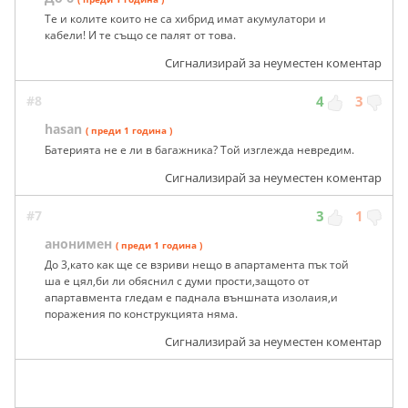
Те и колите които не са хибрид имат акумулатори и
кабели! И те също се палят от това.
Сигнализирай за неуместен коментар
#8
4
3
hasan
( преди 1 година )
Батерията не е ли в багажника? Той изглежда невредим.
Сигнализирай за неуместен коментар
#7
3
1
анонимен
( преди 1 година )
До 3,като как ще се взриви нещо в апартамента пък той
ша е цял,би ли обяснил с думи прости,защото от
апартавмента гледам е паднала външната изолаия,и
поражения по конструкцията няма.
Сигнализирай за неуместен коментар