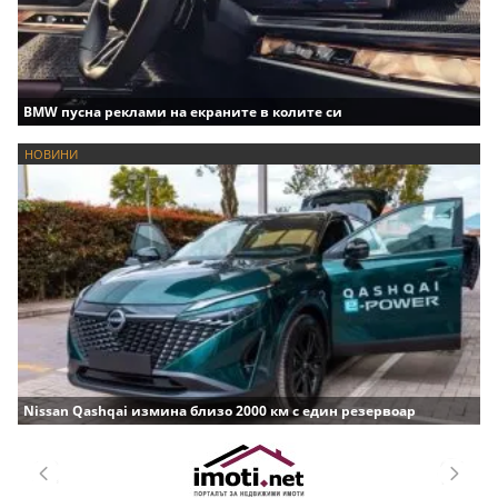
BMW пусна реклами на екраните в колите си
НОВИНИ
Nissan Qashqai измина близо 2000 км с един резервоар