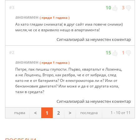
#3
10
3
анонимен
( преди 1 година )
Аз като гледам снимката( в друг сайт има повече снимки)
мисля,че се е взривило нещо в апартамента!
Сигнализирай за неуместен коментар
#2
15
1
анонимен
( преди 1 година )
Петре, пак пишеш глупости. Първо, кварталът е Лозенец,
а не Лоценец. Второ, как разбра, че е от хибрида, след
като не е от батерията? От електромотора ли е? Или от
бензиновия двигател? Или може и да е от другата кола,
тази в средата?
Сигнализирай за неуместен коментар
<
1
2
>
първа
последна
1 - 10 от 11