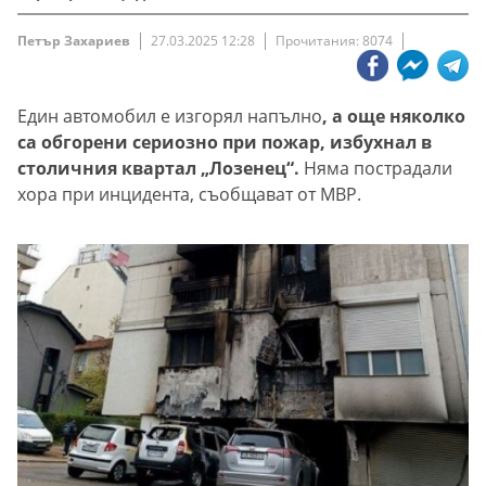
Петър Захариев
27.03.2025 12:28
Прочитания: 8074
Един автомобил е изгорял напълно
, а още няколко
са обгорени сериозно при пожар, избухнал в
столичния квартал „Лозенец“.
Няма пострадали
хора при инцидента, съобщават от МВР.