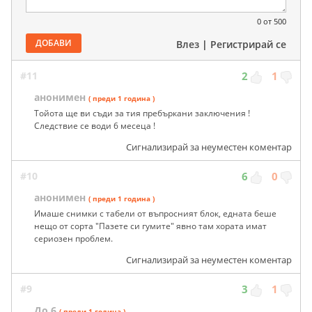
0
от 500
ДОБАВИ
Влез
|
Регистрирай се
#11
2
1
анонимен
( преди 1 година )
Тойота ще ви съди за тия пребъркани заключения !
Следствие се води 6 месеца !
Сигнализирай за неуместен коментар
#10
6
0
анонимен
( преди 1 година )
Имаше снимки с табели от въпросният блок, едната беше
нещо от сорта "Пазете си гумите" явно там хората имат
сериозен проблем.
Сигнализирай за неуместен коментар
#9
3
1
До 6
( преди 1 година )