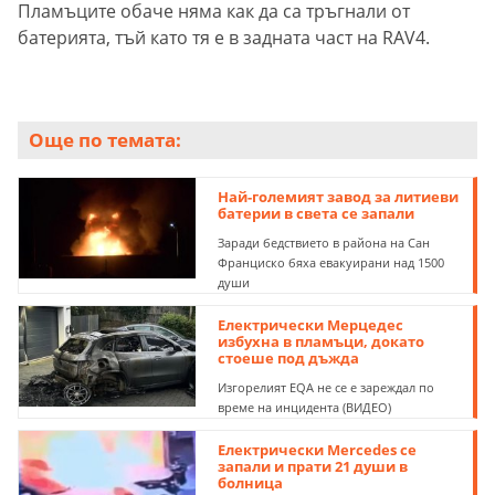
Пламъците обаче няма как да са тръгнали от
батерията, тъй като тя е в задната част на RAV4.
Още по темата:
Най-големият завод за литиеви
батерии в света се запали
Заради бедствието в района на Сан
Франциско бяха евакуирани над 1500
души
Електрически Мерцедес
избухна в пламъци, докато
стоеше под дъжда
Изгорелият EQA не се е зареждал по
време на инцидента (ВИДЕО)
Електрически Mercedes се
запали и прати 21 души в
болница