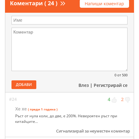
Коментари ( 24 )
Напиши коментар
0
от 500
ДОБАВИ
Влез
|
Регистрирай се
#24
4
2
Хе хе
( преди 1 година )
Ръст от нула коли, до две, е 200%. Невероятен ръст при
китайците...
Сигнализирай за неуместен коментар