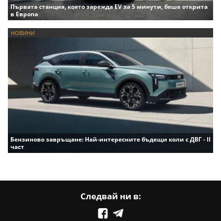
Първата станция, която зарежда EV за 5 минути, беше открита
в Европа
НОВИНИ
Бензиново завръщане: Най-интересните бъдещи коли с ДВГ - II
част
Следвай ни в: