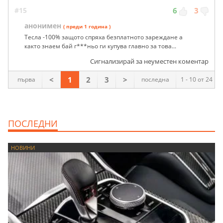
#15
6
3
анонимен
( преди 1 година )
Тесла -100% защото спряха безплатното зареждане а
както знаем бай г***ньо ги купува главно за това...
Сигнализирай за неуместен коментар
<
1
2
3
>
първа
последна
1 - 10 от 24
ПОСЛЕДНИ
НОВИНИ