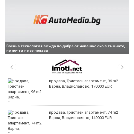
Военна технология вижда по-добре от човешко око в тъмното,
но почти не се ползва
продава, Тристаен апартамент, 96 m2
Варна, Владиславово, 170000 EUR
продава, Тристаен апартамент, 74 m2
Варна, Владиславово, 149000 EUR