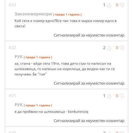
#23
1
0
Закономерносри
( преди 1 година )
Кой сега е номер едно?Все пак това е марка номер едно в
света!
Сигнализирай за неуместен коментар
#22
2
0
РУК
( преди 1 година )
ха, стана - айде сега 19ти, това дето съм го написал на
шлюкавица, го напиши на кирилица, да видим как ти се
получава. Бе "тоя"
Сигнализирай за неуместен коментар
#21
1
0
РУК
( преди 1 година )
я да пробвам на шлюкавица - konkurenciq
Сигнализирай за неуместен коментар
#20
2
0