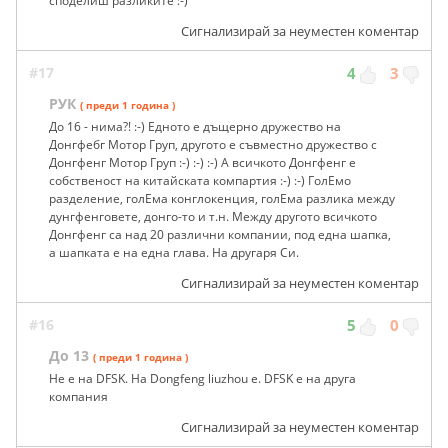
споделиш разликите :-)
Сигнализирай за неуместен коментар
#17
4
3
РУК
( преди 1 година )
До 16 - нима?! :-) Едното е дъщерно дружество на
Донгфебг Мотор Груп, другото е съвместно дружество с
Донгфенг Мотор Груп :-) :-) :-) А всичкото Донгфенг е
собственост на китайската компартия :-) :-) ГолЕмо
разделение, голЕма конглокенция, голЕма разлика между
дунгфенговете, донго-то и т.н. Между другото всичкото
Донгфенг са над 20 различни компании, под една шапка,
а шапката е на една глава. На другаря Си.
Сигнализирай за неуместен коментар
#16
5
0
До 13
( преди 1 година )
Не е на DFSK. На Dongfeng liuzhou e. DFSK e на друга
компания
Сигнализирай за неуместен коментар