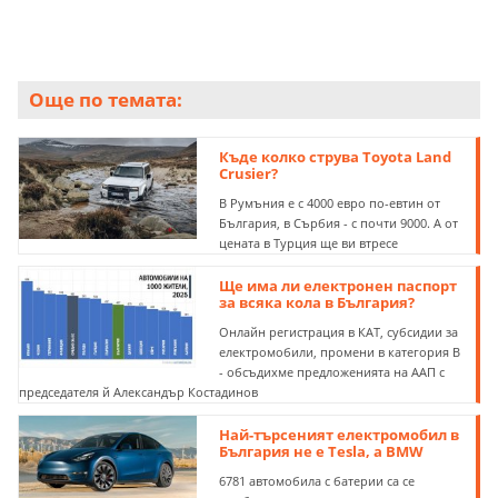
Още по темата:
Къде колко струва Toyota Land
Crusier?
В Румъния е с 4000 евро по-евтин от
България, в Сърбия - с почти 9000. А от
цената в Турция ще ви втресе
Ще има ли електронен паспорт
за всяка кола в България?
Онлайн регистрация в КАТ, субсидии за
електромобили, промени в категория В
- обсъдихме предложенията на ААП с
председателя й Александър Костадинов
Най-търсеният електромобил в
България не е Tesla, а BMW
6781 автомобила с батерии са се