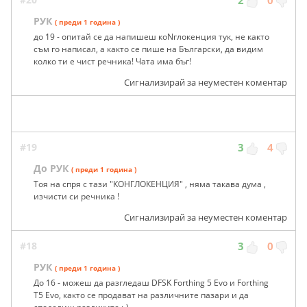
РУК
( преди 1 година )
до 19 - опитай се да напишеш коNглокенция тук, не както
съм го написал, а както се пише на Български, да видим
колко ти е чист речника! Чата има бъг!
Сигнализирай за неуместен коментар
#19
3
4
До РУК
( преди 1 година )
Тоя на спря с тази "КОНГЛОКЕНЦИЯ" , няма такава дума ,
изчисти си речника !
Сигнализирай за неуместен коментар
#18
3
0
РУК
( преди 1 година )
До 16 - можеш да разгледаш DFSK Forthing 5 Evo и Forthing
T5 Evo, както се продават на различните пазари и да