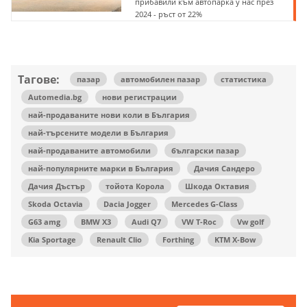
прибавили към автопарка у нас през
2024 - ръст от 22%
Тагове:
пазар
автомобилен пазар
статистика
Automedia.bg
нови регистрации
най-продаваните нови коли в България
най-търсените модели в България
най-продаваните автомобили
български пазар
най-популярните марки в България
Дачия Сандеро
Дачия Дъстър
тойота Корола
Шкода Октавия
Skoda Octavia
Dacia Jogger
Mercedes G-Class
G63 amg
BMW X3
Audi Q7
VW T-Roc
Vw golf
Kia Sportage
Renault Clio
Forthing
KTM X-Bow