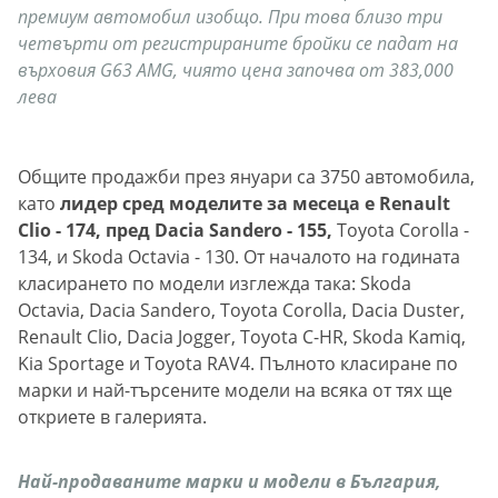
премиум автомобил изобщо. При това близо три
четвърти от регистрираните бройки се падат на
върховия G63 AMG, чиято цена започва от 383,000
лева
Общите продажби през януари са 3750 автомобила,
като
лидер сред моделите за месеца е Renault
Clio - 174, пред Dacia Sandero - 155,
Toyota Corolla -
134, и Skoda Octavia - 130. От началото на годината
класирането по модели изглежда така: Skoda
Octavia, Dacia Sandero, Toyota Corolla, Dacia Duster,
Renault Clio, Dacia Jogger, Toyota C-HR, Skoda Kamiq,
Kia Sportage и Toyota RAV4. Пълното класиране по
марки и най-търсените модели на всяка от тях ще
откриете в галерията.
Най-продаваните марки и модели в България,