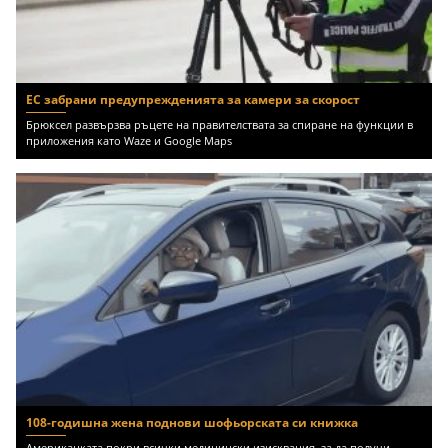
ЕС забрани предупрежденията за камери за скорост
Брюксел развързва ръцете на правителствата за спиране на функции в
приложения като Waze и Google Maps
108-годишна жена поднови шофьорската си книжка
Американката покри всички медицински изисквания, за да получи