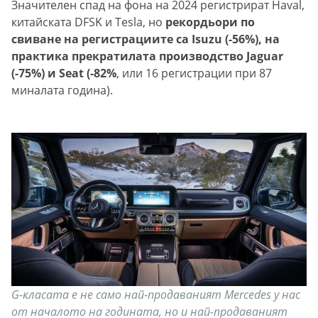
Значителен спад на фона на 2024 регистрират Haval,
китайската DFSK и Tesla, но
рекордьори по
свиване на регистрациите са Isuzu (-56%), на
практика прекратилата производство Jaguar
(-75%) и Seat (-82%
, или 16 регистрации при 87
миналата година).
G-класата е не само най-продаваният Mercedes у нас
от началото на годината, но и най-продаваният