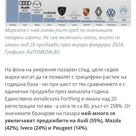
Марките с най-голям ръст сред по-значимите
пазарни играчи. Не сме включили онези, които са
имали под 20 продажби през януари-февруари 2024.
Графика: AUTOMEDIA.BG
На фона на умерения пазарен спад, цели седем
марки могат да се похвалят с трицифрен растеж на
годишна база - но при шест от тях сравнението е с
единични продажби през миналата година.
Единствено китайската Forthing е имала над 20
регистрации тогава - а сега те са 86, ръст от 258%. От
значимите брандове на пазара
най-много се
увеличават продажбите на Audi (55%), Mazda
(42%), Iveco (24%) и Peugeot (14%).