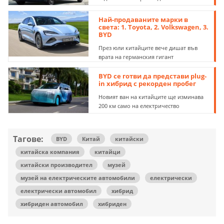
Най-продаваните марки в
света: 1. Toyota, 2. Volkswagen, 3.
BYD
През юли китайците вече дишат във
врата на германския гигант
BYD се готви да представи plug-
in хибрид с рекорден пробег
Новият ван на китайците ще изминава
200 км само на електричество
Тагове:
BYD
Китай
китайски
китайска компания
китайци
китайски производител
музей
музей на електрическите автомобили
електрически
електрически автомобил
хибрид
хибриден автомобил
хибриден