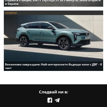
Първата станция, която зарежда EV за 5 минути, беше открита
в Европа
НОВИНИ
Бензиново завръщане: Най-интересните бъдещи коли с ДВГ - II
част
Следвай ни в: