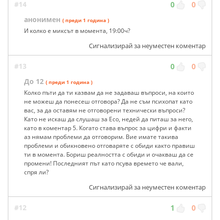
#14
0
0
анонимен
( преди 1 година )
И колко е миксът в момента, 19:00ч?
Сигнализирай за неуместен коментар
#13
0
0
До 12
( преди 1 година )
Колко пъти да ти казвам да не задаваш въпроси, на които
не можеш да понесеш отговора? Да не съм психопат като
вас, за да оставям не отговорени технически въпроси?
Като не искаш да слушаш за Есо, недей да питаш за него,
като в коментар 5. Когато става въпрос за цифри и факти
аз нямам проблеми да отговорим. Вие имате такива
проблеми и обикновено отговаряте с обиди както правиш
ти в момента. Бориш реалността с обиди и очакваш да се
промени! Последният път като псува времето че вали,
спря ли?
Сигнализирай за неуместен коментар
#12
1
0