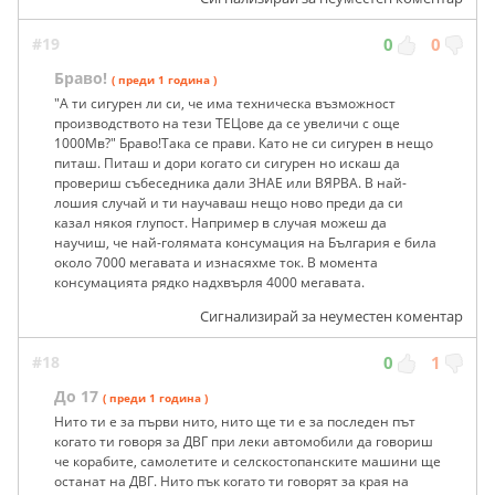
#19
0
0
Браво!
( преди 1 година )
"А ти сигурен ли си, че има техническа възможност
производството на тези ТЕЦове да се увеличи с още
1000Мв?" Браво!Така се прави. Като не си сигурен в нещо
питаш. Питаш и дори когато си сигурен но искаш да
провериш събеседника дали ЗНАЕ или ВЯРВА. В най-
лошия случай и ти научаваш нещо ново преди да си
казал някоя глупост. Например в случая можеш да
научиш, че най-голямата консумация на България е била
около 7000 мегавата и изнасяхме ток. В момента
консумацията рядко надхвърля 4000 мегавата.
Сигнализирай за неуместен коментар
#18
0
1
До 17
( преди 1 година )
Нито ти е за първи нито, нито ще ти е за последен път
когато ти говоря за ДВГ при леки автомобили да говориш
че корабите, самолетите и селскостопанските машини ще
останат на ДВГ. Нито пък когато ти говорят за края на