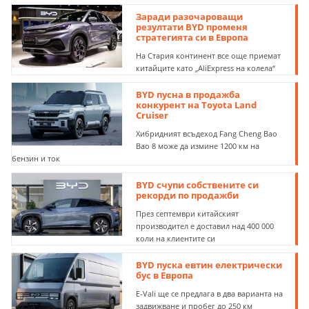
Заради разочароващи
резултати BYD променя
стратегията си в Европа
На Стария континент все още приемат
китайците като „AliExpress на колела“
BYD пусна в продажба
конкурент на Toyota Land
Cruiser
Хибридният всъдеход Fang Cheng Bao
Bao 8 може да измине 1200 км на
бензин и ток
BYD счупи собствените си
рекорди по продажби
През септември китайският
производител е доставил над 400 000
коли на клиентите си
BYD пуска евтин електрически
бус в Европа
E-Vali ще се предлага в два варианта на
задвижване и пробег до 250 км