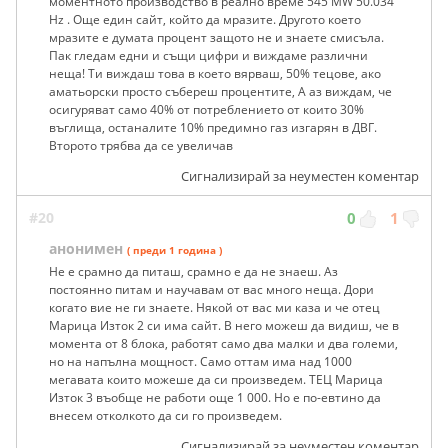
моментното производство в реално време 545 MW 50.034
Hz . Още един сайт, който да мразите. Другото което
мразите е думата процент защото не и знаете смисъла.
Пак гледам едни и същи цифри и виждаме различни
неща! Ти виждаш това в което вярваш, 50% тецове, ако
аматьорски просто събереш процентите, А аз виждам, че
осигуряват само 40% от потреблението от които 30%
въглища, останалите 10% предимно газ изгарян в ДВГ.
Второто трябва да се увеличав
Сигнализирай за неуместен коментар
#20
0
1
анонимен
( преди 1 година )
Не е срамно да питаш, срамно е да не знаеш. Аз
постоянно питам и научавам от вас много неща. Дори
когато вие не ги знаете. Някой от вас ми каза и че отец
Марица Изток 2 си има сайт. В него можеш да видиш, че в
момента от 8 блока, работят само два малки и два големи,
но на напълна мощност. Само оттам има над 1000
мегавата които можеше да си произведем. ТЕЦ Марица
Изток 3 въобще не работи още 1 000. Но е по-евтино да
внесем отколкото да си го произведем.
Сигнализирай за неуместен коментар