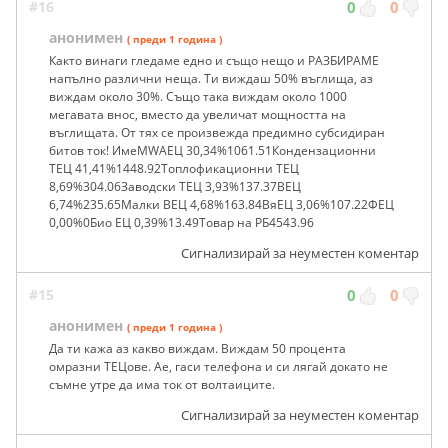
#16
0
0
анонимен
( преди 1 година )
Както винаги гледаме едно и също нещо и РАЗБИРАМЕ
напълно различни неща. Ти виждаш 50% въглища, аз
виждам около 30%. Също така виждам около 1000
мегавата внос, вместо да увеличат мощността на
въглищата. От тях се произвежда предимно субсидиран
битов ток! ИмеMWАЕЦ 30,34%1061.51Кондензационни
ТЕЦ 41,41%1448.92Топлофикационни ТЕЦ
8,69%304.06Заводски ТЕЦ 3,93%137.37ВЕЦ
6,74%235.65Малки ВЕЦ 4,68%163.84ВяЕЦ 3,06%107.22ФЕЦ
0,00%0Био ЕЦ 0,39%13.49Товар на РБ4543.96
Сигнализирай за неуместен коментар
#15
0
0
анонимен
( преди 1 година )
Да ти кажа аз какво виждам. Виждам 50 процента
омразни ТЕЦове. Ае, гаси телефона и си лягай докато не
съмне утре да има ток от волтаиците.
Сигнализирай за неуместен коментар