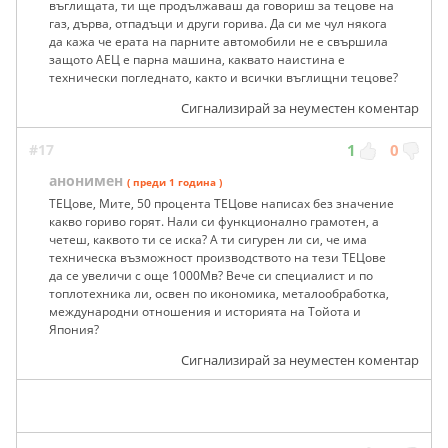
въглищата, ти ще продължаваш да говориш за тецове на
газ, дърва, отпадъци и други горива. Да си ме чул някога
да кажа че ерата на парните автомобили не е свършила
защото АЕЦ е парна машина, каквато наистина е
технически погледнато, както и всички въглищни тецове?
Сигнализирай за неуместен коментар
#17
1
0
анонимен
( преди 1 година )
ТЕЦове, Мите, 50 процента ТЕЦове написах без значение
какво гориво горят. Нали си функционално грамотен, а
четеш, каквото ти се иска? А ти сигурен ли си, че има
техническа възможност производството на тези ТЕЦове
да се увеличи с още 1000Мв? Вече си специалист и по
топлотехника ли, освен по икономика, металообработка,
международни отношения и историята на Тойота и
Япония?
Сигнализирай за неуместен коментар