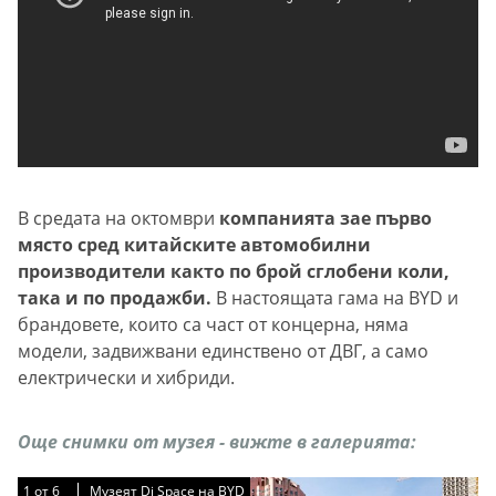
В средата на октомври
компанията зае първо
място сред китайските автомобилни
производители както по брой сглобени коли,
така и по продажби.
В настоящата гама на BYD и
брандовете, които са част от концерна, няма
модели, задвижвани единствено от ДВГ, а само
електрически и хибриди.
Още снимки от музея - вижте в галерията:
1
1
1
1
1
1
от
от
от
от
от
от
6
6
6
6
6
6
Музеят Di Space на BYD
Музеят Di Space на BYD
Музеят Di Space на BYD
Музеят Di Space на BYD
Музеят Di Space на BYD
Музеят Di Space на BYD