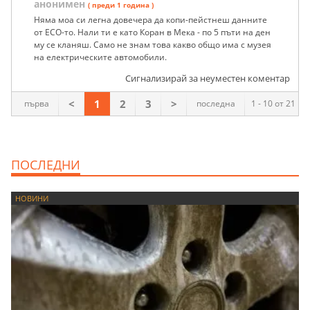
анонимен
( преди 1 година )
Няма моа си легна довечера да копи-пейстнеш данните
от ЕСО-то. Нали ти е като Коран в Мека - по 5 пъти на ден
му се кланяш. Само не знам това какво общо има с музея
на електрическите автомобили.
Сигнализирай за неуместен коментар
<
1
2
3
>
първа
последна
1 - 10 от 21
ПОСЛЕДНИ
НОВИНИ