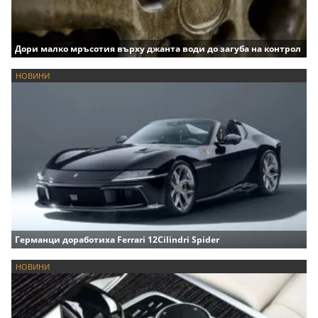
Дори малко мръсотия върху джанта води до загуба на контрол
НОВИНИ
Германци доработиха Ferrari 12Cilindri Spider
НОВИНИ