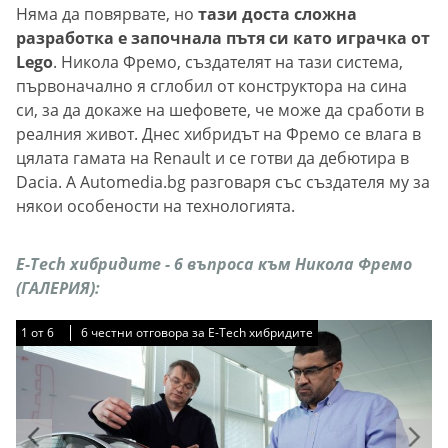
Няма да повярвате, но
тази доста сложна
разработка е започнала пътя си като играчка от
Lego
. Никола Фремо, създателят на тази система,
първоначално я сглобил от конструктора на сина
си, за да докаже на шефовете, че може да сработи в
реалния живот. Днес хибридът на Фремо се влага в
цялата гамата на Renault и се готви да дебютира в
Dacia. А Automedia.bg разговаря със създателя му за
някои особености на технологията.
Е-Tech хибридите - 6 въпроса към Никола Фремо
(ГАЛЕРИЯ):
1
1
1
1
1
1
от
от
от
от
от
от
6
6
6
6
6
6
6 честни отговора за Е-Tech хибридите
6 честни отговора за Е-Tech хибридите
6 честни отговора за Е-Tech хибридите
6 честни отговора за Е-Tech хибридите
6 честни отговора за Е-Tech хибридите
6 честни отговора за Е-Tech хибридите