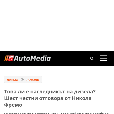
Начало
НОВИНИ
Това ли е наследникът на дизела?
Шест честни отговора от Никола
Фремо
Създателят на новаторския E-Tech хибрид на Renault за