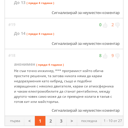
До 13
( преди 4 години )
Сигнализирай за неуместен коментар
#19
0
2
До 14
( преди 4 години )
Сигнализирай за неуместен коментар
#18
8
9
анонимен
( преди 4 години )
Не съм точно инжинер, *** програмист който обича
простите решения, та затова никога няма да карам
недоразумения като хибрид, също и подобни
извращения с няколко двигателя, карам си атмосферника
и чакам електромобилите да станат рентабилни, между
другото човек само може да си превърне колата в такъв с
готов кит или майсторлък.
Сигнализирай за неуместен коментар
<
1
2
3
>
първа
последна
1 - 10 от 27