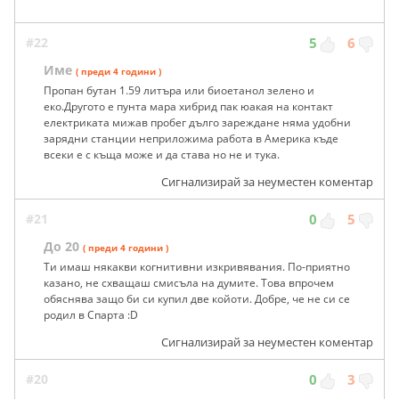
#22
5
6
Име
( преди 4 години )
Пропан бутан 1.59 литъра или биоетанол зелено и
еко.Другото е пунта мара хибрид пак юакая на контакт
електриката мижав пробег дълго зареждане няма удобни
зарядни станции неприложима работа в Америка къде
всеки е с къща може и да става но не и тука.
Сигнализирай за неуместен коментар
#21
0
5
До 20
( преди 4 години )
Ти имаш някакви когнитивни изкривявания. По-приятно
казано, не схващаш смисъла на думите. Това впрочем
обяснява защо би си купил две койоти. Добре, че не си се
родил в Спарта :D
Сигнализирай за неуместен коментар
#20
0
3