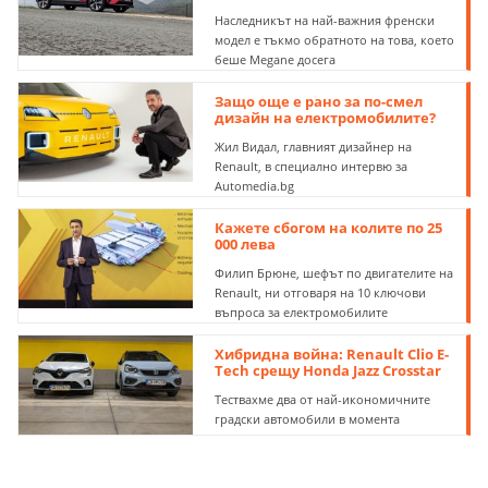
Наследникът на най-важния френски
модел е тъкмо обратното на това, което
беше Megane досега
Защо още е рано за по-смел
дизайн на електромобилите?
Жил Видал, главният дизайнер на
Renault, в специално интервю за
Automedia.bg
Кажете сбогом на колите по 25
000 лева
Филип Брюне, шефът по двигателите на
Renault, ни отговаря на 10 ключови
въпроса за електромобилите
Хибридна война: Renault Clio E-
Tech срещу Honda Jazz Crosstar
Тествахме два от най-икономичните
градски автомобили в момента