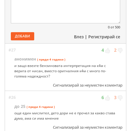
0
от 500
ДОБАВИ
Влез
|
Регистрирай се
#27
4
2
анонимен
( преди 4 години )
и защо взехте бензиновата интерпретация на к4м с
верига от нисан, вместо оригналния к4м с много по-
голяма надеждност?
Сигнализирай за неуместен коментар
#26
6
3
до 25
( преди 4 години )
още един мислител, дето дори не е прочел за какво става
дума, ама си има мнение
Сигнализирай за неуместен коментар