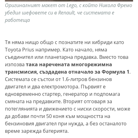
Оригиналният макет от Lego, с който Никола Фремо
убедил шефовете си в Renault, че системата е
работеща
Тя няма нищо общо с познатите ни хибриди като
Toyota Prius например. Като начало, няма
съединител или планетарна предавка. Вместо това
изпозва
така наречената многорежимна
трансмисия, създадена отначало за Формула 1
.
Системата се състои от 1.6-литров бензинов
двигател и два електромотора. Първият е
едновременно стартер, генератор и подпомага
смяната на предавките. Вторият отговаря за
потеглянията и движението с ниски скорости, може
да добави почти 50 коня към мощността на
бензиновия двигател при нужда, а без останалото
време зарежда батерията.