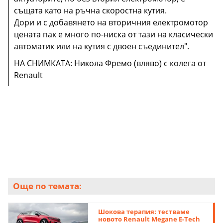
същата като на ръчна скоростна кутия.
Дори и с добавянето на вторичния електромотор
цената пак е много по-ниска от тази на класически
НА СНИМКАТА: концептът Eolab отпреди 8 години -
автоматик или на кутия с двоен съединител".
една от междинните стъпки към днешните
серийни хибриди на Renault
НА СНИМКАТА: Никола Фремо (вляво) с колега от
Renault
Още по темата:
Шокова терапия: тестваме
новото Renault Megane E-Tech