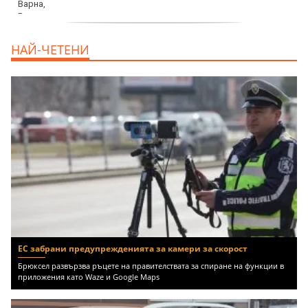
продава, Тристаен апартамент, 68 m2
НАЙ-ЧЕТЕНИ
Варна, Възраждане 3, 119900 EUR
ЕС забрани предупрежденията за камери за скорост
Брюксел развързва ръцете на правителствата за спиране на функции в
приложения като Waze и Google Maps