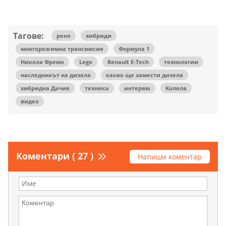
Тагове:
рено
хибриди
многорежимна трансмисия
Формула 1
Никола Фремо
Lego
Renault E-Tech
технологии
наследникът на дизела
какво ще замести дизела
хибридна Дачия
техника
интервю
Колела
видео
Коментари ( 27 )
Напиши коментар