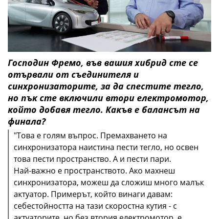
Господин Фремо, във вашия хибрид сте се
отървали от съединителя и
синхронизаторите, за да спестите тегло,
но пък сте включили втори електромотор,
който добавя тегло. Какъв е балансът на
финала?
"Това е голям въпрос. Премахването на
синхронизатора наистина пести тегло, но освен
това пести пространство. А и пести пари.
Най-важно е пространството. Ако махнеш
синхронизатора, можеш да сложиш много малък
актуатор. Примерът, който винаги давам:
себестойността на тази скоростна кутия - с
актуаторите, но без втория електромотор, е