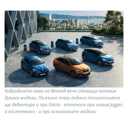
Хибридната гама на Renault вече обхваща половин
дузина модели. По-късно тази година технологията
ще дебютира и при Dacia - отначало при новия Jogger,
а постепенно - и при останалите модели