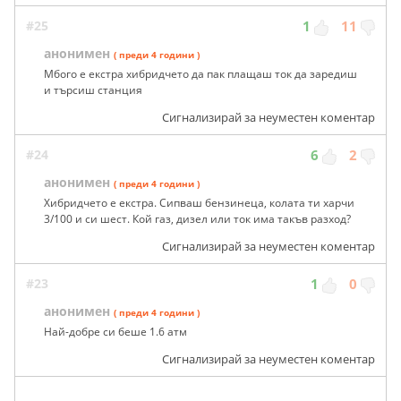
#25
1
11
анонимен
( преди 4 години )
Мбого е екстра хибридчето да пак плащаш ток да заредиш
и търсиш станция
Сигнализирай за неуместен коментар
#24
6
2
анонимен
( преди 4 години )
Хибридчето е екстра. Сипваш бензинеца, колата ти харчи
3/100 и си шест. Кой газ, дизел или ток има такъв разход?
Сигнализирай за неуместен коментар
#23
1
0
анонимен
( преди 4 години )
Най-добре си беше 1.6 атм
Сигнализирай за неуместен коментар